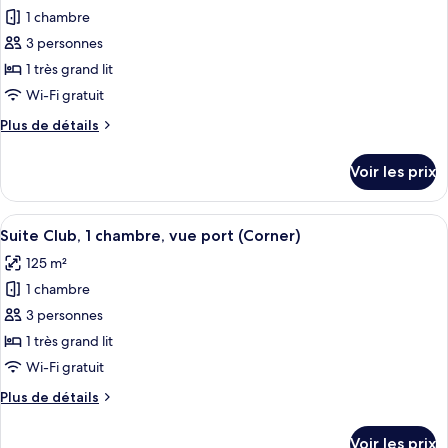
Junior,
1 chambre
photos
2
pour
3 personnes
lits
ce
doubles
1 très grand lit
type
Wi-Fi gratuit
de
Plus
Plus de détails
chambre :
de
Suite
détails
Voir les prix
sur
Junior,
le
1
type
Afficher
Une chambre d’hôtel avec une grande f
chambre
9
de
Suite Club, 1 chambre, vue port (Corner)
toutes
chambre
125 m²
Suite
les
Junior,
1 chambre
photos
1
pour
3 personnes
chambre
ce
1 très grand lit
type
Wi-Fi gratuit
de
Plus
Plus de détails
chambre :
de
Suite
détails
Voir les prix