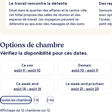
Le travail rencontre la détente
Des rep
Situé dans le quartier des affaires et le centre-ville,
Savourez
cet hôtel propose des salles de réunion et des
avec opt
espaces de travail. Les voyageurs peuvent se
l'océan,
détendre au spa avec des massages et des soins.
petit dé
Options de chambre
Vérifiez la disponibilité pour ces dates.
Vérifier la disponibilité pour ce soir août 9 - août 10
Vérifier la disponibilité pour 
Ce soir
Demain
août 9 - août 10
août 10 - août 11
Vérifier la disponibilité pour ce week-end août 14 - août 16
Vérifier la disponibilité pour
Ce week-end
Le week-end prochain
août 14 - août 16
août 21 - août 23
Filtres
Toutes les chambres
1 lit
2 lits
disponibles
pour
Affichage de 12 chambres sur 12