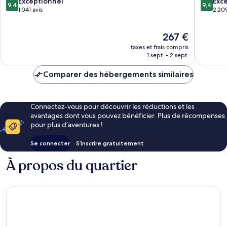
ville
9.4
9.4
Exceptionnel
Exc
9,4
9,4
de
sur
sur
1 041 avis
2 209
Singapour
10,
10,
Exceptionnel,
Exceptio
Le
267 €
1 041 avis
2 209 av
nouveau
taxes et frais compris
prix
1 sept. - 2 sept.
est
de
Comparer des hébergements similaires
267 €
Connectez-vous pour découvrir les réductions et les
avantages dont vous pouvez bénéficier. Plus de récompenses
pour plus d’aventures !
Se connecter
S’inscrire gratuitement
À propos du quartier