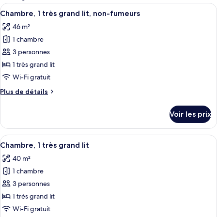
les
Afficher
Une chambre d’hôtel avec un grand lit,
6
Chambre, 1 très grand lit, non-fumeurs
chambres
toutes
46 m²
les
1 chambre
photos
pour
3 personnes
ce
1 très grand lit
type
Wi-Fi gratuit
de
Plus
Plus de détails
chambre :
de
Chambre,
détails
Voir les prix
sur
1
le
très
type
Afficher
Une chambre d’hôtel moderne, dotée d’u
grand
7
de
Chambre, 1 très grand lit
toutes
lit,
chambre
40 m²
Chambre,
les
non-
1
1 chambre
photos
fumeurs
très
pour
3 personnes
grand
ce
lit,
1 très grand lit
non-
type
Wi-Fi gratuit
fumeurs