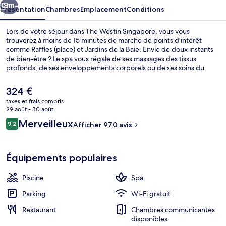
111+
Présentation
Chambres
Emplacement
Conditions
Lors de votre séjour dans The Westin Singapore, vous vous
trouverez à moins de 15 minutes de marche de points d'intérêt
comme Raffles (place) et Jardins de la Baie. Envie de doux instants
de bien-être ? Le spa vous régale de ses massages des tissus
profonds, de ses enveloppements corporels ou de ses soins du
visage. Figurant parmi les 4 restaurants, l'établissement Cook &
Brew vous ouvre ses portes pour le déjeuner et le dîner et vous
Le
324 €
propose des spécialités Cuisine internationale. Cet hôtel de luxe
prix
taxes et frais compris
vous fait également profiter d'une piscine extérieure, d'un bar en
actuel
29 août - 30 août
bord de piscine et d'une salle de fitness ouverte 24 h/24. Les autres
Hall
est
Avis
voyageurs adorent le personnel attentionné. L'hébergement se
Merveilleux
9,2
Afficher 970 avis
de
9,2 sur 10
situe à une très courte distance à pied des transports publics :
voyageurs
324 €.
Station Shenton Way se trouve à 2 min et Station Downtown, à 4
min.
Équipements populaires
Piscine
Spa
Parking
Wi-Fi gratuit
Restaurant
Chambres communicantes
disponibles