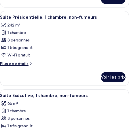
sur
Club,
le
1
type
Afficher
Une chambre d’hôtel moderne avec un gr
chambre,
9
de
Suite Présidentielle, 1 chambre, non-fumeurs
toutes
vue
chambre
242 m²
Suite
les
port
Club,
1 chambre
photos
(Corner)
1
pour
3 personnes
chambre,
ce
vue
1 très grand lit
port
type
Wi-Fi gratuit
(Corner)
de
Plus
Plus de détails
chambre :
de
Suite
détails
Voir les prix
sur
Présidentielle,
le
1
type
Afficher
Une chambre d’hôtel avec un grand lit,
chambre,
6
de
Suite Exécutive, 1 chambre, non-fumeurs
toutes
non-
chambre
66 m²
Suite
les
fumeurs
Présidentielle,
1 chambre
photos
1
pour
3 personnes
chambre,
ce
non-
1 très grand lit