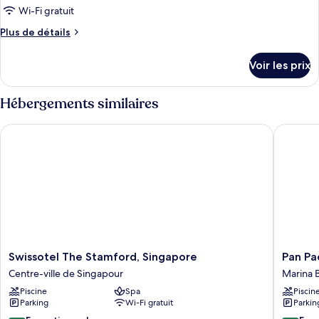
fumeurs
type
Wi-Fi gratuit
de
Plus
Plus de détails
chambre :
de
Suite
détails
Voir les prix
sur
Exécutive,
le
1
type
Hébergements similaires
chambre,
de
non-
chambre
Swissotel The Stamford, Singapore
Pan Paci
Suite
fumeurs
Exécutive,
1
chambre,
non-
fumeurs
Swissotel
Pan
Swissotel The Stamford, Singapore
Pan Pa
The
Pacific
Centre-ville de Singapour
Marina 
Stamford,
Singapo
Piscine
Spa
Piscin
Singapore
Marina
Parking
Wi-Fi gratuit
Parkin
Centre-
Bay