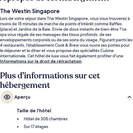
The Westin Singapore
Lors de votre séjour dans The Westin Singapore, vous vous trouverez à
moins de 15 minutes de marche de points d'intérêt comme Raffles
(place) et Jardins de la Baie. Envie de doux instants de bien-être ? Le
spa vous régale de ses massages des tissus profonds, de ses
enveloppements corporels ou de ses soins du visage. Figurant parmi les
4 restaurants, l'établissement Cook & Brew vous ouvre ses portes pour
le déjeuner et le dîner et vous propose des spécialités Cuisine
internationale. Cet hôtel de luxe vous fait également profiter d'une
piscine extérieure, d'un bar en bord de piscine et d'une salle de fitness
Informations sur le droit de rétractation
ouverte 24 h/24. Les autres voyageurs adorent le personnel
attentionné. L'hébergement se situe à une très courte distance à pied
Plus d’informations sur cet
des transports publics : Station Shenton Way se trouve à 2 min et
hébergement
Station Downtown, à 4 min.
Aperçu
Taille de l'hôtel
Hôtel de 305 chambres
Sur 17 étages