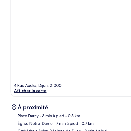
4 Rue Audra, Dijon, 21000
Afficher la carte
À proximité
Place Darcy
- 3 min à pied
- 0.3 km
Église Notre-Dame
- 7 min à pied
- 0.7 km
Car
Cathédrale Saint-Bénigne de Dijon
- 8 min à pied
-