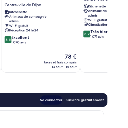
City
City
Centre-ville de Dijon
Kitchenette
-
Loft
Animaux de compagnie
Dijon
Kitchenette
Centre-
admis
Animaux de compagnie
Centre
ville
Wi-Fi gratuit
admis
Les
de
Climatisation
Wi-Fi gratuit
Cordeliers
Dijon
Réception 24 h/24
8.2
Très bien
Centre-
8,2
sur
1 071 avis
8.6
Excellent
ville
8,6
10,
sur
1 070 avis
de
Très
10,
Dijon
bien,
Excellent,
Le
78 €
1 071 avis
1 070 avis
u
nouveau
taxes et frais compris
tax
prix
13 août - 14 août
est
de
78 €
Se connecter
S’inscrire gratuitement