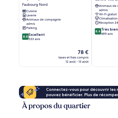
Access
Dijon
Faubourg Nord
Animaux de
Dijon
Centre
admis
République
Cuisine
Centre-
Wi-Fi gratuit
Laverie
Faubourg
ville
Climatisation
Animaux de compagnie
Nord
de
Réception 24
admis
Dijon
Parking
8.4
Très bien
8,4
sur
489 avis
8.8
Excellent
8,8
10,
sur
533 avis
Très
10,
bien,
Excellent,
Le
78 €
489 avis
533 avis
nouveau
taxes et frais compris
prix
12 août - 13 août
est
de
78 €
Connectez-vous pour découvrir les 
pouvez bénéficier. Plus de récompen
À propos du quartier