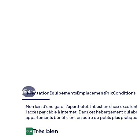
41+
Présentation
Équipements
Emplacement
Prix
Conditions
Non loin d'une gare, L'aparthoteL LhL est un choix excellent 
l'accès par câble à Internet. Dans cet hébergement qui abr
appartements bénéficient en outre de petits plus pratiqu
Avis
Très bien
8,4
8,4 sur 10
voyageurs