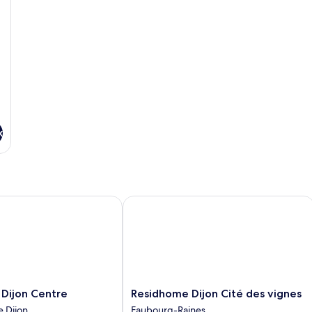
Studio
Premium
x
jon Centre
Residhome Dijon Cité des vignes
Residhome
Dijon Centre
Residhome Dijon Cité des vignes
Dijon
e Dijon
Faubourg-Raines