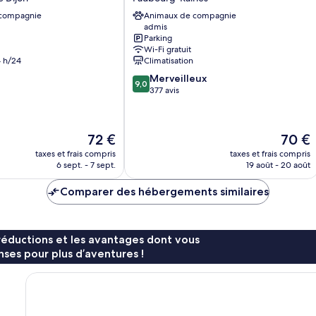
Cité
 compagnie
Animaux de compagnie
des
admis
vignes
Parking
Faubourg-
Wi-Fi gratuit
Raines
 h/24
Climatisation
9.0
Merveilleux
9,0
sur
377 avis
10,
Merveilleux,
377 avis
Le
Le
72 €
70 €
nouveau
nouvea
taxes et frais compris
taxes et frais compris
prix
prix
6 sept. - 7 sept.
19 août - 20 août
est
est
de
de
Comparer des hébergements similaires
72 €
70 €
réductions et les avantages dont vous
ses pour plus d’aventures !