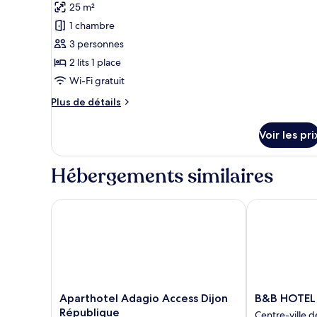
25 m²
Studio
les
Club
1 chambre
photos
pour
3 personnes
ce
2 lits 1 place
type
Wi-Fi gratuit
de
Plus
Plus de détails
chambre :
de
Studio
détails
Voir les pri
sur
Premium
le
Twin
type
Hébergements similaires
de
chambre
Studio
Aparthotel Adagio Access Dijon République
B&B HOTEL Di
Premium
Twin
Aparthotel
B&B
Aparthotel Adagio Access Dijon
B&B HOTEL 
Adagio
HOTEL
République
Centre-ville d