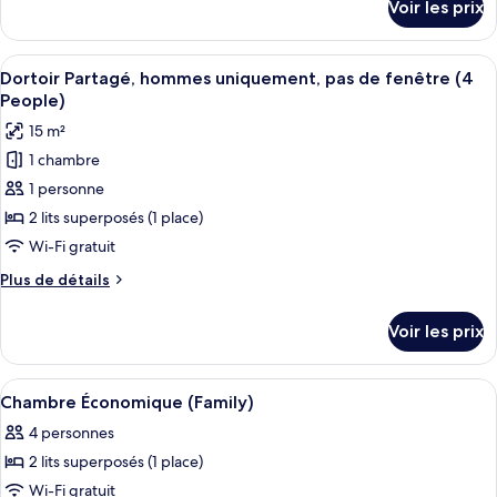
Voir les prix
sur
Chambre
le
Simple
type
Afficher
Une chambre avec deux lits superposés 
(without
7
de
Dortoir Partagé, hommes uniquement, pas de fenêtre (4
toutes
chambre
window)
People)
Chambre
les
15 m²
Simple
photos
(without
1 chambre
pour
window)
1 personne
ce
type
2 lits superposés (1 place)
de
Wi-Fi gratuit
chambre :
Plus
Plus de détails
Dortoir
de
Partagé,
détails
Voir les prix
sur
hommes
le
uniquement,
type
Afficher
Une chambre avec un lit superposé, une
pas
7
de
Chambre Économique (Family)
toutes
chambre
de
4 personnes
Dortoir
les
fenêtre
Partagé,
2 lits superposés (1 place)
photos
(4
hommes
pour
Wi-Fi gratuit