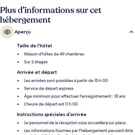
publics : Station Myeong-dong se trouve à 5 min et Station Euljiro 1-ga,
à 5 min.
Plus d’informations sur cet
hébergement
Aperçu
Taille de l'hôtel
Maison d'hôtes de 49 chambres
Sur 2 étages
Arrivée et départ
Les arrivées sont possibles à partir de 15 h 00
Service de départ express
Âge minimum pour effectuer l'enregistrement : 18 ans
L'heure de départ est 11 h 00
Instructions spéciales d’arrivée
Le personnel de la réception vous accueillera sur place.
Les informations fournies par l’hébergement peuvent être