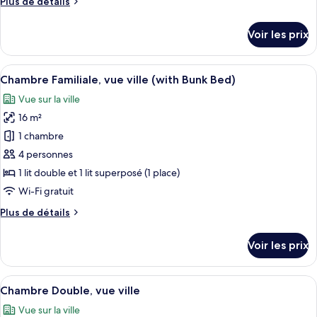
Plus
Plus de détails
Chambre
de
Triple,
détails
Voir les prix
vue
sur
le
ville
type
Afficher
Une chambre d’hôtel moderne avec un gra
7
de
Chambre Familiale, vue ville (with Bunk Bed)
toutes
chambre
Vue sur la ville
Chambre
les
Triple,
16 m²
photos
vue
pour
1 chambre
ville
ce
4 personnes
type
1 lit double et 1 lit superposé (1 place)
de
Wi-Fi gratuit
chambre :
Plus
Plus de détails
Chambre
de
Familiale,
détails
Voir les prix
vue
sur
le
ville
type
Afficher
Une chambre à coucher avec un lit, du l
(with
6
de
Chambre Double, vue ville
toutes
Bunk
chambre
Vue sur la ville
Chambre
les
Bed)