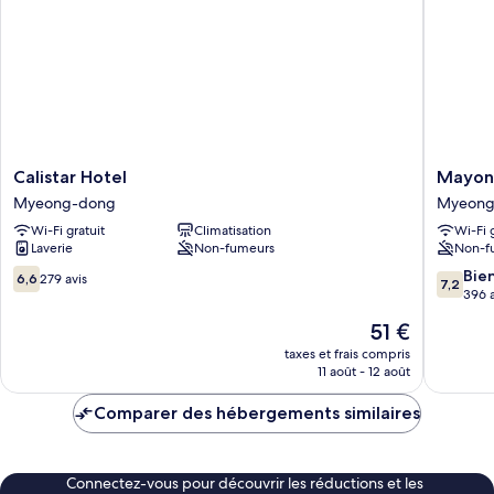
Partagé,
(6
hommes
People)
uniquement,
pas
de
fenêtre
(6
People)
Calistar
Mayone
Calistar Hotel
Mayon
Hotel
Hotel
Myeong-dong
Myeong
Myeong-
Myeong
Wi-Fi gratuit
Climatisation
Wi-Fi 
dong
dong
Laverie
Non-fumeurs
Non-f
6.6
7.2
Bie
6,6
279 avis
7,2
sur
sur
396 a
10,
10,
Le
51 €
279 avis
Bien,
nouveau
396 avis
taxes et frais compris
prix
11 août - 12 août
est
de
Comparer des hébergements similaires
51 €
Connectez-vous pour découvrir les réductions et les