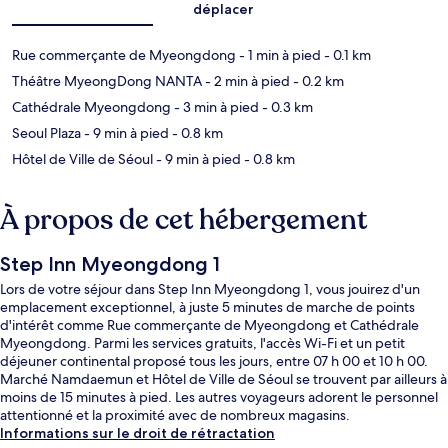
déplacer
Rue commerçante de Myeongdong
- 1 min à pied
- 0.1 km
Théâtre MyeongDong NANTA
- 2 min à pied
- 0.2 km
Cathédrale Myeongdong
- 3 min à pied
- 0.3 km
Seoul Plaza
- 9 min à pied
- 0.8 km
Hôtel de Ville de Séoul
- 9 min à pied
- 0.8 km
À propos de cet hébergement
Step Inn Myeongdong 1
Lors de votre séjour dans Step Inn Myeongdong 1, vous jouirez d'un
emplacement exceptionnel, à juste 5 minutes de marche de points
d'intérêt comme Rue commerçante de Myeongdong et Cathédrale
Myeongdong. Parmi les services gratuits, l'accès Wi-Fi et un petit
déjeuner continental proposé tous les jours, entre 07 h 00 et 10 h 00.
Marché Namdaemun et Hôtel de Ville de Séoul se trouvent par ailleurs à
moins de 15 minutes à pied. Les autres voyageurs adorent le personnel
attentionné et la proximité avec de nombreux magasins.
L'hébergement se situe à une très courte distance à pied des transports
Informations sur le droit de rétractation