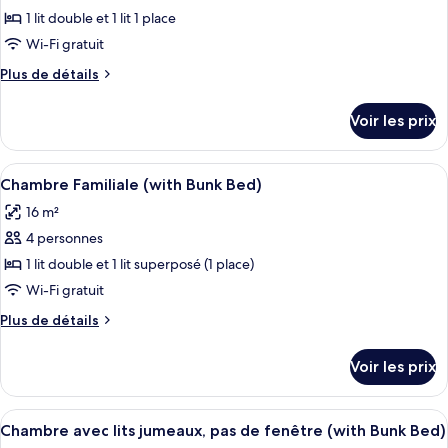
pas
avec
pour
1 lit double et 1 lit 1 place
de
lits
ce
jumeaux,
Wi-Fi gratuit
fenêtre
pas
type
Plus
Plus de détails
de
de
de
fenêtre
chambre :
détails
Voir les prix
sur
Chambre
le
Triple
type
Afficher
Une pièce avec des lits superposés et u
4
de
Chambre Familiale (with Bunk Bed)
toutes
chambre
16 m²
Chambre
les
Triple
4 personnes
photos
pour
1 lit double et 1 lit superposé (1 place)
ce
Wi-Fi gratuit
type
Plus
Plus de détails
de
de
chambre :
détails
Voir les prix
sur
Chambre
le
Familiale
type
Afficher
Une petite pièce comprenant un lit sup
(with
5
de
Chambre avec lits jumeaux, pas de fenêtre (with Bunk Bed)
toutes
chambre