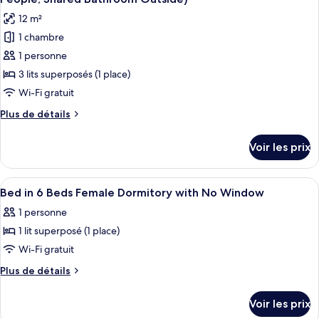
Dortoir
les
pas
12 m²
Partagé,
photos
de
femmes
1 chambre
pour
fenêtre
uniquement,
1 personne
ce
non-
(4
fumeurs,
type
3 lits superposés (1 place)
People)
pas
de
Wi-Fi gratuit
de
chambre :
fenêtre
Plus
Plus de détails
Dortoir
(4
de
People)
Partagé,
détails
Voir les prix
sur
femmes
le
uniquement,
type
Afficher
Fer et planche à repasser, Wi-Fi gratui
pas
8
de
Bed in 6 Beds Female Dormitory with No Window
toutes
chambre
de
1 personne
Dortoir
les
fenêtre
Partagé,
1 lit superposé (1 place)
photos
(6
femmes
pour
Wi-Fi gratuit
People,
uniquement,
ce
pas
Shared
Plus
Plus de détails
de
type
de
Bathroom
fenêtre
détails
de
Outside)
Voir les prix
(6
sur
chambre :
People,