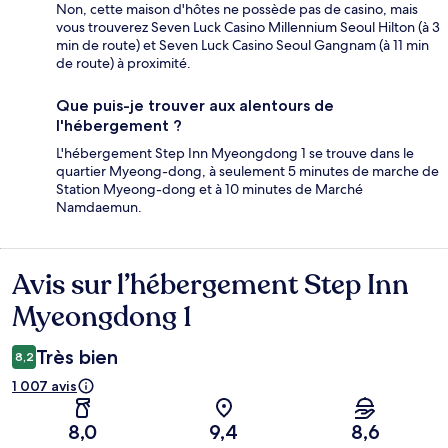
Non, cette maison d'hôtes ne possède pas de casino, mais
vous trouverez Seven Luck Casino Millennium Seoul Hilton (à 3
min de route) et Seven Luck Casino Seoul Gangnam (à 11 min
de route) à proximité.
Que puis-je trouver aux alentours de
l'hébergement ?
L'hébergement Step Inn Myeongdong 1 se trouve dans le
quartier Myeong-dong, à seulement 5 minutes de marche de
Station Myeong-dong et à 10 minutes de Marché
Namdaemun.
Avis sur l’hébergement Step Inn
Avis
Myeongdong 1
Très bien
8,2
1 007 avis
8,0
9,4
8,6