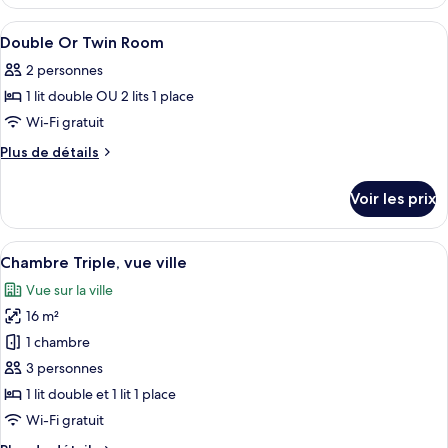
le
Bed
Shared
type
Afficher
Fer et planche à repasser, Wi-Fi gratui
Bathroom
6
in
de
Double Or Twin Room
toutes
Outside)
chambre
6
2 personnes
Bed
les
Beds
in
1 lit double OU 2 lits 1 place
photos
Female
6
pour
Wi-Fi gratuit
Beds
Dormitory
ce
Female
Plus
Plus de détails
with
Dormitory
type
de
No
with
détails
de
Voir les prix
Window
No
sur
chambre :
Window
le
Double
type
Afficher
Une chambre d’hôtel moderne avec deu
7
Or
de
Chambre Triple, vue ville
toutes
chambre
Twin
Vue sur la ville
Double
les
Room
Or
16 m²
photos
Twin
pour
1 chambre
Room
ce
3 personnes
type
1 lit double et 1 lit 1 place
de
Wi-Fi gratuit
chambre :