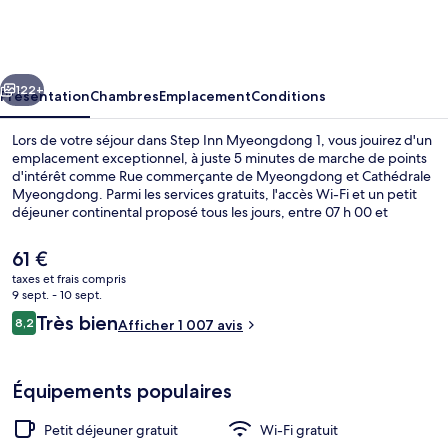
Inn
Myeongdong
1
cédent
Suivant
122+
Présentation
Chambres
Emplacement
Conditions
Lors de votre séjour dans Step Inn Myeongdong 1, vous jouirez d'un
emplacement exceptionnel, à juste 5 minutes de marche de points
d'intérêt comme Rue commerçante de Myeongdong et Cathédrale
Myeongdong. Parmi les services gratuits, l'accès Wi-Fi et un petit
déjeuner continental proposé tous les jours, entre 07 h 00 et
10 h 00. Marché Namdaemun et Hôtel de Ville de Séoul se trouvent
par ailleurs à moins de 15 minutes à pied. Les autres voyageurs
Le
61 €
adorent le personnel attentionné et la proximité avec de nombreux
prix
taxes et frais compris
magasins. L'hébergement se situe à une très courte distance à pied
actuel
9 sept. - 10 sept.
des transports publics : Station Myeong-dong se trouve à 5 min et
Vue depuis l’hébergement
est
Avis
Station Euljiro 1-ga, à 5 min.
Très bien
8,2
Afficher 1 007 avis
de
8,2 sur 10
voyageurs
61 €.
Équipements populaires
Petit déjeuner gratuit
Wi-Fi gratuit