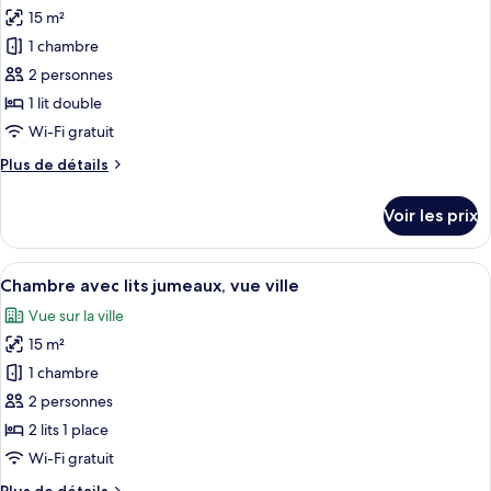
Familiale,
15 m²
photos
vue
pour
1 chambre
ville
ce
(with
2 personnes
Bunk
type
1 lit double
Bed)
de
Wi-Fi gratuit
chambre :
Plus
Plus de détails
Chambre
de
Double,
détails
Voir les prix
vue
sur
le
ville
type
Afficher
Une chambre d’hôtel avec deux lits, un
8
de
Chambre avec lits jumeaux, vue ville
toutes
chambre
Vue sur la ville
Chambre
les
Double,
15 m²
photos
vue
pour
1 chambre
ville
ce
2 personnes
type
2 lits 1 place
de
Wi-Fi gratuit
chambre :
Plus