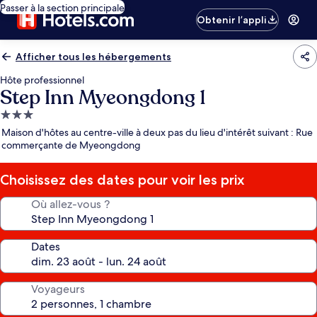
Passer à la section principale
Obtenir l’appli
Afficher tous les hébergements
Hôte professionnel
Step Inn Myeongdong 1
Hébergement
3.0 étoiles
Maison d'hôtes au centre-ville à deux pas du lieu d'intérêt suivant : Rue
commerçante de Myeongdong
Choisissez des dates pour voir les prix
Où allez-vous ?
Dates
Voyageurs