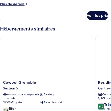
Plus
Plus de détails
de
détails
Voir les prix
sur
le
type
Hébergements similaires
de
chambre
Cowool Grenoble
Residhot
Chambre
Cowool
Residhot
Cowool Grenoble
Residh
Grenoble
Grenett
Secteur 6
Centre-v
Secteur
Centre-
Animaux de compagnie
Parking
Cuisin
6
ville
admis
Climat
de
Wi-Fi gratuit
Salle de sport
Grenobl
8.2
Trè
8,2
7.4
Bien
sur
1 178 
7,4