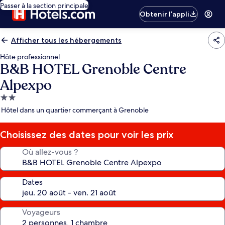
Passer à la section principale
Obtenir l’appli
Afficher tous les hébergements
Hôte professionnel
B&B HOTEL Grenoble Centre
Alpexpo
Hébergement
2.0 étoiles
Hôtel dans un quartier commerçant à Grenoble
Choisissez des dates pour voir les prix
Où allez-vous ?
Dates
Voyageurs