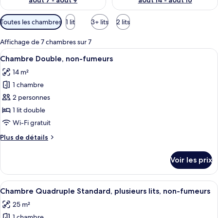
août 7 - août 9
août 14 - août 16
Filtres
Toutes les chambres
1 lit
3+ lits
2 lits
disponibles
pour
Affichage de 7 chambres sur 7
les
Afficher
Une chambre d’hôtel avec un lit, des 
10
Chambre Double, non-fumeurs
chambres
toutes
14 m²
les
1 chambre
photos
pour
2 personnes
ce
1 lit double
type
Wi-Fi gratuit
de
Plus
Plus de détails
chambre :
de
Chambre
détails
Voir les prix
sur
Double,
le
non-
type
Afficher
Une chambre d’hôtel avec un grand lit, 
fumeurs
8
de
Chambre Quadruple Standard, plusieurs lits, non-fumeurs
toutes
chambre
25 m²
Chambre
les
Double,
1 chambre