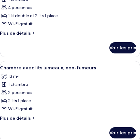
photos
non-
pour
4 personnes
fumeurs
ce
1 lit double et 2 lits 1 place
type
Wi-Fi gratuit
de
Plus
Plus de détails
chambre :
de
Chambre
détails
Voir les prix
sur
Quadruple
le
Standard,
type
Afficher
Une chambre d’hôtel avec deux lits, un
plusieurs
6
de
Chambre avec lits jumeaux, non-fumeurs
toutes
lits,
chambre
13 m²
Chambre
les
non-
Quadruple
1 chambre
photos
fumeurs
Standard,
pour
2 personnes
plusieurs
ce
lits,
2 lits 1 place
non-
type
Wi-Fi gratuit
fumeurs
de
Plus
Plus de détails
chambre :
de
Chambre
détails
Voir les prix
sur
avec