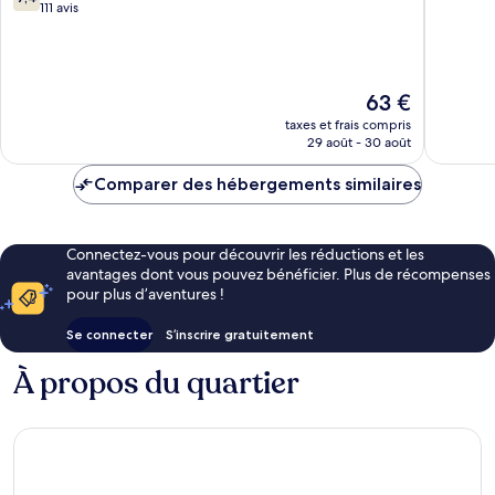
sur
111 avis
10,
10,
Très
Bien,
bien,
111 avis
1 178 avis
Le
63 €
nouveau
taxes et frais compris
prix
29 août - 30 août
est
de
Comparer des hébergements similaires
63 €
Connectez-vous pour découvrir les réductions et les
avantages dont vous pouvez bénéficier. Plus de récompenses
pour plus d’aventures !
Se connecter
S’inscrire gratuitement
À propos du quartier