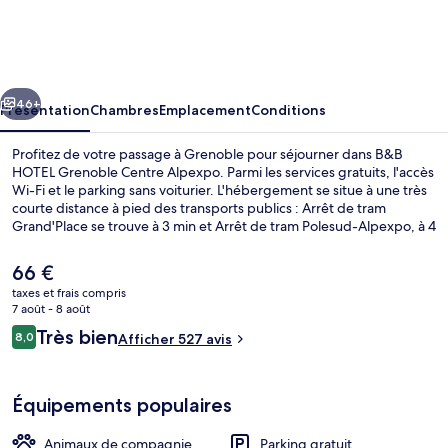
HOTEL
Grenoble
Centre
cédent
Suivant
Alpexpo
46+
Présentation
Chambres
Emplacement
Conditions
Profitez de votre passage à Grenoble pour séjourner dans B&B
HOTEL Grenoble Centre Alpexpo. Parmi les services gratuits, l'accès
Wi-Fi et le parking sans voiturier. L'hébergement se situe à une très
courte distance à pied des transports publics : Arrêt de tram
Grand'Place se trouve à 3 min et Arrêt de tram Polesud-Alpexpo, à 4
min.
Le
66 €
prix
taxes et frais compris
actuel
7 août - 8 août
Petit déjeuner buffet servi tous les j
est
Avis
Très bien
8,0
Afficher 527 avis
de
8,0 sur 10
voyageurs
66 €.
Équipements populaires
Animaux de compagnie
Parking gratuit