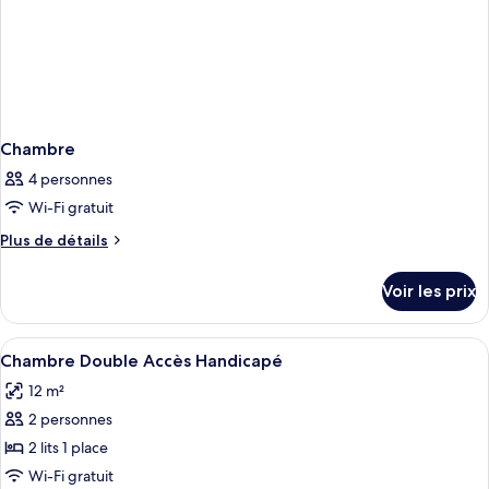
à
mobilité
réduite,
non-
fumeurs
Chambre
4 personnes
Wi-Fi gratuit
Plus
Plus de détails
de
détails
Voir les prix
sur
le
type
Afficher
Une chambre d’hôtel moderne avec un gr
2
de
Chambre Double Accès Handicapé
toutes
chambre
12 m²
Chambre
les
2 personnes
photos
pour
2 lits 1 place
ce
Wi-Fi gratuit