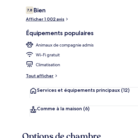
Avis
Bien
7,8
7,8 sur 10
voyageurs
Afficher 1 002 avis
Extérieur
Équipements populaires
Animaux de compagnie admis
Wi-Fi gratuit
Climatisation
Tout afficher
Services et équipements principaux
(12)
Comme à la maison
(6)
Options de chambre