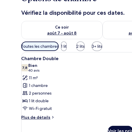
Vérifiez la disponibilité pour ces dates.
Vérifier la disponibilité pour ce soir août 7 - août 8
Vérifier la di
Ce soir
août 7 - août 8
a
Filtres
Toutes les chambres
1 lit
2 lits
3+ lits
disponibles
Afficher
Un lit bien fait, avec du linge d
pour
3
Chambre Double
toutes
les
Bien
les
7,8
chambres
7,8 sur 10
(40 avis)
40 avis
photos
11 m²
pour
1 chambre
ce
2 personnes
type
1 lit double
de
Wi-Fi gratuit
chambre :
Chambre
Plus
Plus de détails
Double
de
détails
Voir les pri