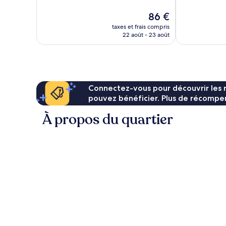
bien,
Bien,
117 avis
1 187 avis
Le
86 €
nouveau
taxes et frais compris
prix
22 août - 23 août
est
de
86 €
Connectez-vous pour découvrir les 
pouvez bénéficier. Plus de récompen
À propos du quartier