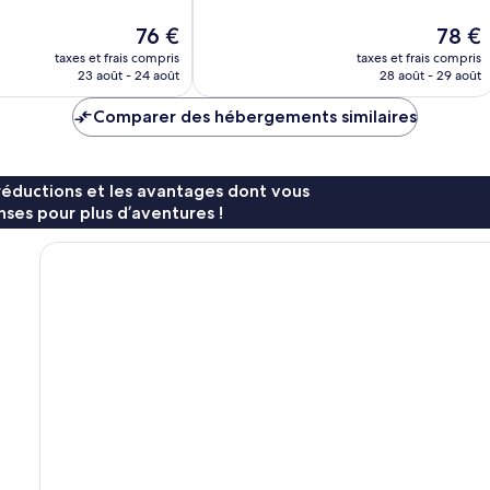
Très
bien,
Le
Le
76 €
78 €
271 avis
nouveau
nouvea
taxes et frais compris
taxes et frais compris
prix
prix
23 août - 24 août
28 août - 29 août
est
est
de
de
Comparer des hébergements similaires
76 €
78 €
réductions et les avantages dont vous
ses pour plus d’aventures !