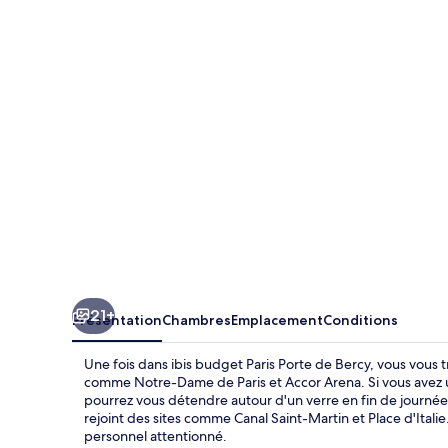
budget
Paris
Porte
de
Bercy
21+
Présentation
Chambres
Emplacement
Conditions
Une fois dans ibis budget Paris Porte de Bercy, vous vous 
comme Notre-Dame de Paris et Accor Arena. Si vous avez un 
pourrez vous détendre autour d'un verre en fin de journée
rejoint des sites comme Canal Saint-Martin et Place d'Itali
personnel attentionné.