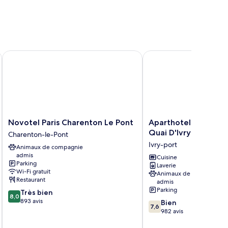
Novotel Paris Charenton Le Pont
Aparthotel Adagio Acce
Novotel
Aparthotel
Novotel Paris Charenton Le Pont
Aparthotel Adagio A
Paris
Adagio
Quai D'Ivry
Charenton-le-Pont
Charenton
Access
Ivry-port
Animaux de compagnie
Le
Paris
admis
Pont
Quai
Cuisine
Parking
Laverie
Charenton-
D'Ivry
Wi-Fi gratuit
Animaux de compagnie
le-
Ivry-
Restaurant
admis
Pont
port
Parking
8.0
Très bien
8,0
sur
893 avis
7.6
Bien
7,6
10,
sur
982 avis
Très
10,