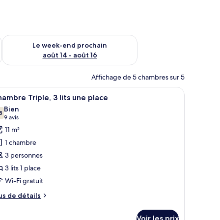
-end août 7 - août 9
Vérifier la disponibilité pour le week-end prochain août 14 - a
Le week-end prochain
août 14 - août 16
Affichage de 5 chambres sur 5
, chambres insonorisées, Wi-Fi gratuit, draps fournis
fficher
Un lit superposé avec une échelle, une étagère
4
ambre Triple, 3 lits une place
outes
Bien
s
8
7,8 sur 10
(9 avis)
9 avis
hotos
11 m²
our
1 chambre
e
3 personnes
ype
3 lits 1 place
e
Wi-Fi gratuit
hambre :
hambre
us
us de détails
iple,
e
tails
Voir les prix