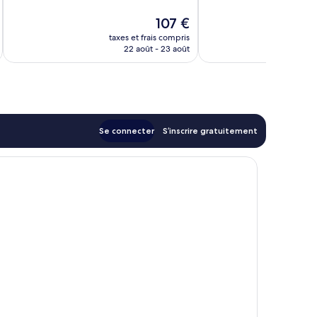
bien,
Bien,
893 avis
982 avis
Le
107 €
u
nouveau
taxes et frais compris
tax
prix
22 août - 23 août
est
de
107 €
Se connecter
S’inscrire gratuitement