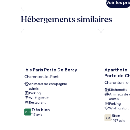
une
Voir les pri
place
Hébergements similaires
ibis Paris Porte De Bercy
Aparthotel Ad
ibis
Aparthotel
ibis Paris Porte De Bercy
Aparthotel 
Paris
Adagio
Porte de C
Charenton-le-Pont
Porte
Access
Charenton-le
Animaux de compagnie
De
Paris
admis
Bercy
Porte
Kitchenette
Parking
Animaux de
Charenton-
de
Wi-Fi gratuit
admis
le-
Charenton
Restaurant
Parking
Pont
Charenton-
Wi-Fi gratuit
8.0
Très bien
le-
8,0
sur
117 avis
7.6
Bien
Pont
7,6
10,
sur
1 187 avis
Très
10,