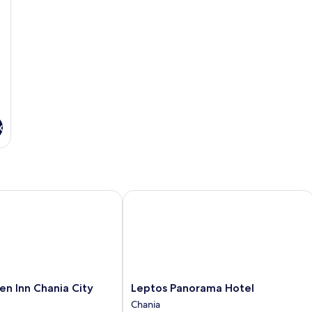
Pool
Pure
Haven,
Sea
Front
with
Private
Pool
x
 Inn Chania City
Leptos Panorama Hotel
Leptos
en Inn Chania City
Leptos Panorama Hotel
Panorama
Chania
Hotel