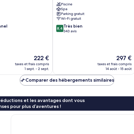
Piscine
Chania
Spa
Parking gratuit
Wi-Fi gratuit
8.4
nnel
Très bien
8,4
sur
343 avis
10,
Très
bien,
343 avis
Le
Le
222 €
297 €
nouveau
nouveau
taxes et frais compris
taxes et frais compris
prix
prix
1 sept. - 2 sept.
14 août - 15 août
est
est
de
de
Comparer des hébergements similaires
222 €
297 €
réductions et les avantages dont vous
ses pour plus d’aventures !