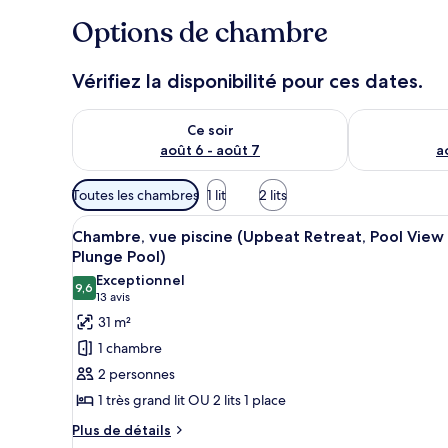
g
Options de chambre
e
u
r
Vérifiez la disponibilité pour ces dates.
s
Vérifier la disponibilité pour ce soir août 6 - août 7
Vérifier la di
Ce soir
août 6 - août 7
a
Filtres
Toutes les chambres
1 lit
2 lits
disponibles
Afficher
Une salle de bain moderne avec
pour
13
Chambre, vue piscine (Upbeat Retreat, Pool View
toutes
les
Plunge Pool)
les
chambres
Exceptionnel
9,6
photos
9,6 sur 10
(13 avis)
13 avis
pour
31 m²
ce
1 chambre
type
2 personnes
de
1 très grand lit OU 2 lits 1 place
chambre :
Plus
Chambre,
Plus de détails
de