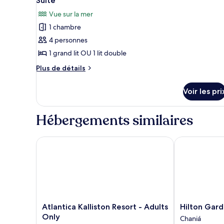
Suite
View
toutes
chambre
Plunge
Vue sur la mer
Suite,
les
Pool)
1
1 chambre
photos
Bedroom
pour
4 personnes
(Sublime
ce
Loft,
1 grand lit OU 1 lit double
Sea
type
Plus
Plus de détails
View
de
de
Plunge
chambre :
détails
Pool)
Voir les pri
sur
Suite
le
type
Hébergements similaires
de
chambre
Suite
Atlantica Kalliston Resort - Adults Only
Hilton Garden
Atlantica
Hilton
Atlantica Kalliston Resort - Adults
Hilton Gard
Kalliston
Garden
Only
Chaniá
Resort
Inn