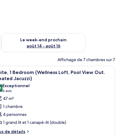
-end août 7 - août 9
Vérifier la disponibilité pour le week-end prochain août 14 - a
Le week-end prochain
août 14 - août 16
Affichage de 7 chambres sur 7
iscine.
ignoire, une douche et une vue sur un espace piscine agrémenté de parasol
fficher
Un balcon avec un canapé, une petite table, u
18
ite, 1 Bedroom (Wellness Loft, Pool View Out.
outes
eated Jacuzzi)
s
Exceptionnel
8
hotos
9,8 sur 10
(6 avis)
6 avis
our
47 m²
e
1 chambre
ype
4 personnes
e
1 grand lit et 1 canapé-lit (double)
hambre :
us
ite,
us de détails
e