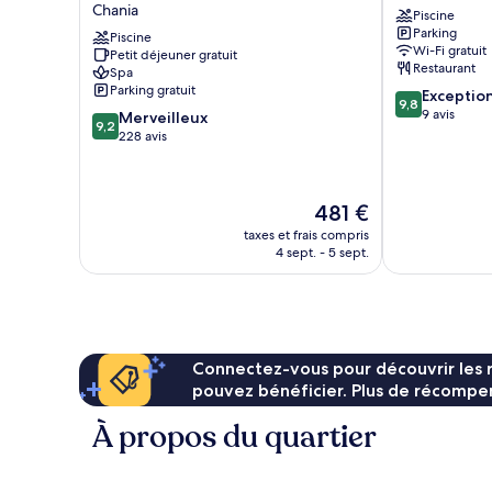
Chania
Piscine
-
Chania
Parking
Adults
Piscine
City
Wi-Fi gratuit
Petit déjeuner gratuit
Only
Chaniá
Restaurant
Spa
Chania
Parking gratuit
9.8
Exceptio
9,8
sur
9 avis
9.2
Merveilleux
9,2
10,
sur
228 avis
Exceptionnel,
10,
9 avis
Merveilleux,
228 avis
Le
481 €
nouveau
taxes et frais compris
prix
4 sept. - 5 sept.
est
de
481 €
Connectez-vous pour découvrir les 
pouvez bénéficier. Plus de récompen
À propos du quartier