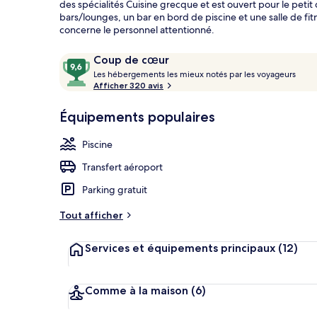
des spécialités Cuisine grecque et est ouvert pour le petit 
bars/lounges, un bar en bord de piscine et une salle de fi
concerne le personnel attentionné.
Suite | Vue d
Avis
9,6
Coup de cœur
voyageurs
L
sur
Les hébergements les mieux notés par les voyageurs
e
Afficher 320 avis
10,
s
Coup
Équipements populaires
de
h
cœur
é
Piscine
b
e
Transfert aéroport
r
g
Parking gratuit
e
m
Tout afficher
e
n
Services et équipements principaux
(12)
t
s
l
Comme à la maison
(6)
e
s