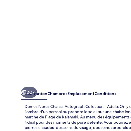
Noruz
Chania,
Autograph
Collection
-
Adults
Only
207+
Présentation
Chambres
Emplacement
Conditions
Domes Noruz Chania, Autograph Collection - Adults Only est
l'ombre d'un parasol ou prendre le soleil sur une chaise lo
marche de Plage de Kalamaki. Au menu des équipements dis
l'idéal pour des moments de pure détente. Vous pourrez 
pierres chaudes, des soins du visage, des soins corporels 