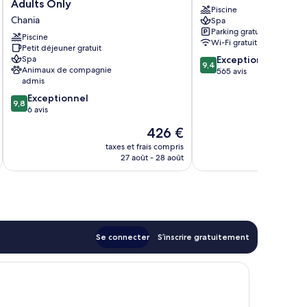
Adults Only
Piscine
Inclusive
and
Chania
Spa
Resort,
Spa
Parking gratuit
Curio
Chania
Piscine
Wi-Fi gratuit
Collection
Petit déjeuner gratuit
9.4
Spa
Exceptionnel
by
9,4
Animaux de compagnie
sur
565 avis
Hilton
admis
10,
-
Exceptionnel,
9.8
Adults
Exceptionnel
9,8
565 avis
sur
Only
6 avis
10,
Chania
Le
426 €
Exceptionnel,
nouveau
6 avis
taxes et frais compris
tax
prix
27 août - 28 août
est
de
426 €
Se connecter
S’inscrire gratuitement