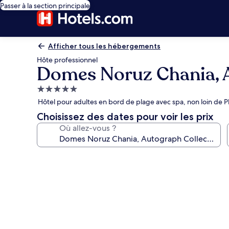
Passer à la section principale
Afficher tous les hébergements
Hôte professionnel
Domes Noruz Chania, A
Hébergement
5.0 étoiles
Hôtel pour adultes en bord de plage avec spa, non loin de 
Choisissez des dates pour voir les prix
Où allez-vous ?
Galerie
photos
de
l’hébergement
Domes