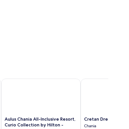
Aulus Chania All-Inclusive Resort, Curio Collection by Hilton 
Cretan Dream Resort a
Aulus
Cretan
Aulus Chania All-Inclusive Resort,
Cretan Dream Resor
Chania
Dream
Curio Collection by Hilton -
Chania
All-
Resort