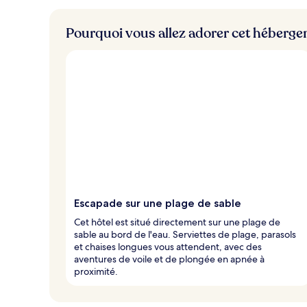
m
Pourquoi vous allez adorer cet héberg
i
e
u
x
n
o
t
é
s
p
a
r
Escapade sur une plage de sable
l
Cet hôtel est situé directement sur une plage de
e
sable au bord de l'eau. Serviettes de plage, parasols
s
et chaises longues vous attendent, avec des
aventures de voile et de plongée en apnée à
v
proximité.
o
y
a