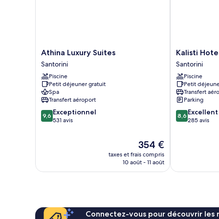
Athina
Kalisti
Athina Luxury Suites
Kalisti Hote
Luxury
Hotel
Santorini
Santorini
Suites
&
Piscine
Piscine
Santorini
Suites
Petit déjeuner gratuit
Petit déjeune
Santorini
Spa
Transfert aér
Transfert aéroport
Parking
9.6
8.6
Exceptionnel
Excellent
9,6
8,6
sur
sur
531 avis
285 avis
10,
10,
Exceptionnel,
Excellent,
Le
354 €
531 avis
285 avis
nouveau
taxes et frais compris
prix
10 août - 11 août
est
de
354 €
Connectez-vous pour découvrir les 