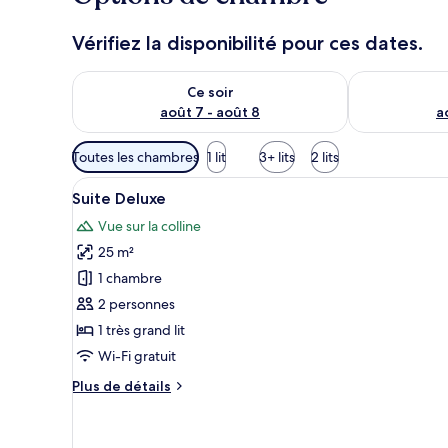
u
r
Vérifiez la disponibilité pour ces dates.
s
Vérifier la disponibilité pour ce soir août 7 - août 8
Vérifier la di
Ce soir
août 7 - août 8
a
Filtres
Toutes les chambres
1 lit
3+ lits
2 lits
disponibles
Afficher
Une chambre avec un mur en pie
pour
15
Suite Deluxe
toutes
les
Vue sur la colline
les
chambres
25 m²
photos
pour
1 chambre
ce
2 personnes
type
1 très grand lit
de
Wi-Fi gratuit
chambre :
Plus
Plus de détails
Suite
de
Deluxe
détails
sur