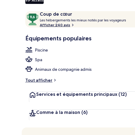
VIP Access
Piscine extér
Avis
9,6
Coup de cœur
voyageurs
L
sur
Les hébergements les mieux notés par les voyageurs
e
Afficher 240 avis
10,
s
Coup
Équipements populaires
de
h
cœur
é
Piscine
b
e
Spa
r
g
Animaux de compagnie admis
e
m
Tout afficher
e
n
Services et équipements principaux
(12)
t
s
l
Comme à la maison
(6)
e
s
m