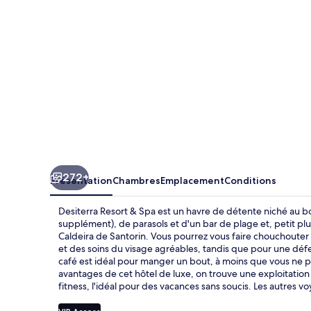
Spa
272+
Présentation
Chambres
Emplacement
Conditions
Desiterra Resort & Spa est un havre de détente niché au b
supplément), de parasols et d'un bar de plage et, petit pl
Caldeira de Santorin. Vous pourrez vous faire chouchout
et des soins du visage agréables, tandis que pour une défe
café est idéal pour manger un bout, à moins que vous ne pr
avantages de cet hôtel de luxe, on trouve une exploitation 
fitness, l'idéal pour des vacances sans soucis. Les autres 