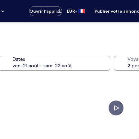
•
s
Ouvrir l’appli
EUR
Publier votre annon
Dates
Voya