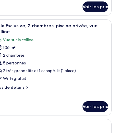
tails
rivée,
Voir les prix
r
ue
er
pe
ein air.
ne, avec un bâtiment blanc, des touches de bleu et une pergola.
fficher
Un espace piscine moderne avec une piscine à 
25
e
lla Exclusive, 2 chambres, piscine privée, vue
outes
hambre
lline
lla
s
Vue sur la colline
emium,
hotos
scine
106 m²
our
ivée,
2 chambres
e
e
er
ype
5 personnes
e
2 très grands lits et 1 canapé-lit (1 place)
hambre :
Wi-Fi gratuit
lla
us
us de détails
clusive,
e
tails
r
hambres,
Voir les prix
iscine
pe
rivée,
e
ue
hambre
lla
lline