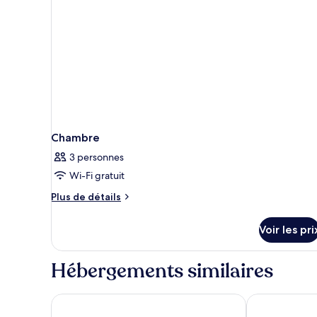
Signature
Villa,
Private
Pool,
Sea
View
Chambre
3 personnes
Wi-Fi gratuit
Plus
Plus de détails
de
détails
Voir les pri
sur
le
type
Hébergements similaires
de
chambre
Chambre
Athina Luxury Suites
Kalisti Hotel 