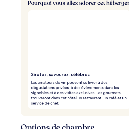
Pourquoi vous allez adorer cet héberg
i
e
u
x
n
o
t
é
s
p
a
r
Sirotez, savourez, célébrez
l
Les amateurs de vin peuvent se livrer à des
e
dégustations privées, à des événements dans les
s
vignobles et à des visites exclusives. Les gourmets
trouveront dans cet hôtel un restaurant, un café et un
v
service de chef.
o
y
a
g
Options de chambre
e