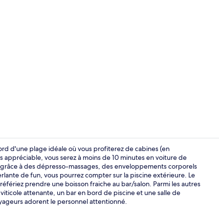
Vidéo de l’
ord d'une plage idéale où vous profiterez de cabines (en
us appréciable, vous serez à moins de 10 minutes en voiture de
er grâce à des dépresso-massages, des enveloppements corporels
Piscine extér
rlante de fun, vous pourrez compter sur la piscine extérieure. Le
éfériez prendre une boisson fraiche au bar/salon. Parmi les autres
viticole attenante, un bar en bord de piscine et une salle de
voyageurs adorent le personnel attentionné.