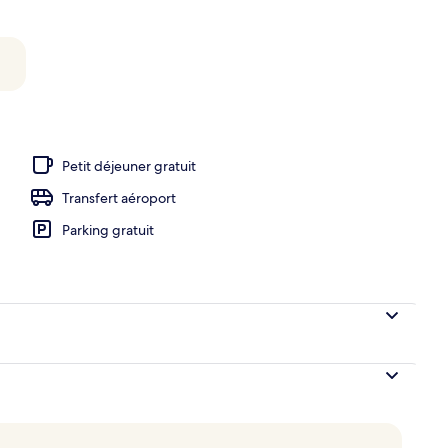
ieure, cabanons gratuits, parasols de plage
Petit déjeuner gratuit
Transfert aéroport
Parking gratuit