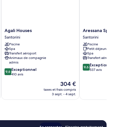
Agali
Aressana
Agali Houses
Aressana Spa Hotel 
Houses
Spa
Santorini
Santorini
Santorini
Hotel
Piscine
Piscine
and
Spa
Petit déjeuner gratuit
Suites
Transfert aéroport
Spa
Santorini
Animaux de compagnie
Transfert aéroport
admis
9.6
Exceptionnel
9,6
9.6
Exceptionnel
sur
537 avis
9,6
sur
410 avis
10,
10,
Exceptionnel,
Le
304 €
Exceptionnel,
537 avis
u
nouveau
410 avis
taxes et frais compris
tax
prix
3 sept. - 4 sept.
est
de
304 €
Se connecter
S’inscrire gratuitement