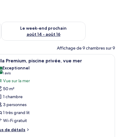
-end août 7 - août 9
Vérifier la disponibilité pour le week-end prochain août 14 - a
Le week-end prochain
août 14 - août 16
Affichage de 9 chambres sur 9
re en bois, un tableau et un panneau accroché au mur.
ises longues et offrant une vue sur le paysage environnant.
fficher
Un bâtiment blanc à la façade en pierre, ento
42
lla Premium, piscine privée, vue mer
outes
Exceptionnel
s
,0
10,0 sur 10
(1 avis)
1 avis
hotos
Vue sur la mer
our
50 m²
e
1 chambre
ype
3 personnes
e
1 très grand lit
hambre :
lla
Wi-Fi gratuit
remium,
us
us de détails
iscine
e