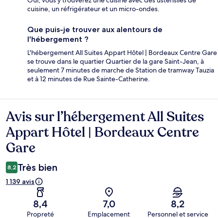
Oui, vous y trouverez une cuisine avec des ustensiles de
cuisine, un réfrigérateur et un micro-ondes.
Que puis-je trouver aux alentours de
l'hébergement ?
L'hébergement All Suites Appart Hôtel | Bordeaux Centre Gare
se trouve dans le quartier Quartier de la gare Saint-Jean, à
seulement 7 minutes de marche de Station de tramway Tauzia
et à 12 minutes de Rue Sainte-Catherine.
Avis sur l’hébergement All Suites
Avis
Appart Hôtel | Bordeaux Centre
Gare
Très bien
8,2
1 139 avis
8,4
7,0
8,2
Propreté
Emplacement
Personnel et service