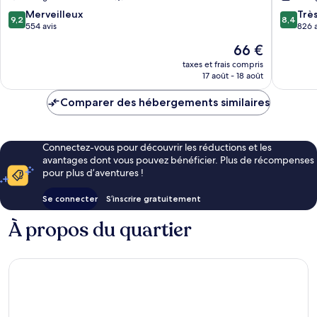
BG
Saint-
9.2
8.4
Capucins - Victoire
Merveilleux
Genès
Trè
9,2
8,4
sur
sur
554 avis
826 a
10,
10,
Le
66 €
Merveilleux,
Très
nouveau
554 avis
bien,
taxes et frais compris
prix
17 août - 18 août
826 avis
est
de
Comparer des hébergements similaires
66 €
Connectez-vous pour découvrir les réductions et les
avantages dont vous pouvez bénéficier. Plus de récompenses
pour plus d’aventures !
Se connecter
S’inscrire gratuitement
À propos du quartier