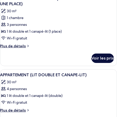
toutes
chambre
SIMPLES)
UNE PLACE)
STUDIO
les
30 m²
SUPERIEUR
photos
(LITS
1 chambre
pour
SIMPLES)
3 personnes
ce
type
1 lit double et 1 canapé-lit (1 place)
de
Wi-Fi gratuit
chambre :
Plus
Plus de détails
STUDIO
de
FAMILIAL
détails
Voir les prix
sur
SUPÉRIEUR
le
(1
type
Afficher
Une chambre d’hôtel avec un lit, deux o
LIT
6
de
APPARTEMENT (LIT DOUBLE ET CANAPE-LIT)
toutes
chambre
DOUBLE
30 m²
STUDIO
les
ET
FAMILIAL
4 personnes
photos
1
SUPÉRIEUR
pour
1 lit double et 1 canapé-lit (double)
CANAPÉ‑LIT
(1
ce
LIT
Wi-Fi gratuit
UNE
DOUBLE
type
PLACE)
Plus
Plus de détails
ET
de
de
1