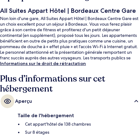
All Suites Appart Hôtel | Bordeaux Centre Gare
Non loin d'une gare, All Suites Appart Hôtel | Bordeaux Centre Gare est
un choix excellent pour un séjour à Bordeaux. Vous vous ferez plaisir
grâce à son centre de fitness et profiterez d'un petit déjeuner
continental (en supplément), proposé tous les jours. Les appartements
bénéficient en outre de petits plus pratiques comme une cuisine, un
pommeau de douche à « effet pluie » et l'accès Wi-Fi à Internet gratuit.
Le personnel attentionné et la présentation générale remportent un
franc succès auprès des autres voyageurs. Les transports publics se
situent à une courte distance à pied : Station de tramway Tauzia est à 7
Informations sur le droit de rétractation
min et Station de tramway Sainte-Croix, à 8 min.
Plus d’informations sur cet
hébergement
Aperçu
Taille de l'hébergement
Cet appart'hôtel de 138 chambres
Sur 8 étages