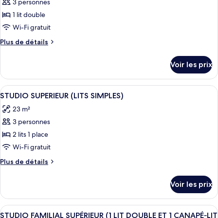
SUPÉRIEUR
3 personnes
photos
(
pour
1 lit double
LIT
ce
DOUBLE)
Wi-Fi gratuit
type
Plus
Plus de détails
de
de
chambre :
détails
Voir les prix
sur
STUDIO
le
CONFORT
type
Afficher
Une chambre d’hôtel moderne dotée d’un
(LIT
5
de
STUDIO SUPERIEUR (LITS SIMPLES)
toutes
chambre
DOUBLE)
23 m²
STUDIO
les
CONFORT
3 personnes
photos
(LIT
pour
2 lits 1 place
DOUBLE)
ce
Wi-Fi gratuit
type
Plus
Plus de détails
de
de
chambre :
détails
Voir les prix
sur
STUDIO
le
SUPERIEUR
type
Afficher
Une chambre d’hôtel compacte comprena
(LITS
5
de
STUDIO FAMILIAL SUPÉRIEUR (1 LIT DOUBLE ET 1 CANAPÉ‑LIT