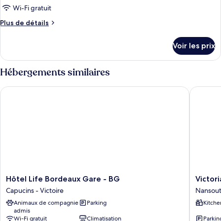
Wi-Fi gratuit
Plus
Plus de détails
de
détails
Voir les prix
sur
le
type
Hébergements similaires
de
chambre
Hôtel Life Bordeaux Gare - BG
Victoria
Superior
Studio
(Single
Beds)
Hôtel
Victoria
Hôtel Life Bordeaux Gare - BG
Victor
Life
Garden
Capucins - Victoire
Nansout
Bordeaux
Bordea
Animaux de compagnie
Parking
Kitche
Gare
Centre
admis
-
Nansout
Wi-Fi gratuit
Climatisation
Parkin