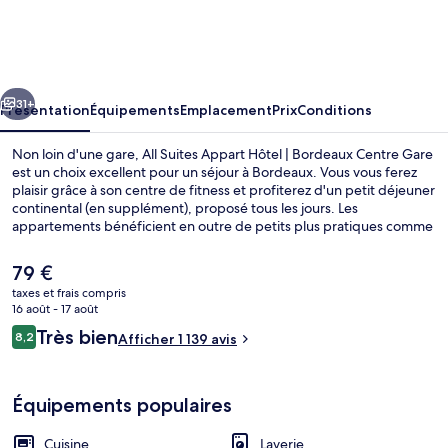
Suites
Appart
Hôtel
cédent
Suivant
|
31+
Présentation
Équipements
Emplacement
Prix
Conditions
Bordeaux
Non loin d'une gare, All Suites Appart Hôtel | Bordeaux Centre Gare
Centre
est un choix excellent pour un séjour à Bordeaux. Vous vous ferez
plaisir grâce à son centre de fitness et profiterez d'un petit déjeuner
Gare
continental (en supplément), proposé tous les jours. Les
appartements bénéficient en outre de petits plus pratiques comme
une cuisine, un pommeau de douche à « effet pluie » et l'accès Wi-
Fi à Internet gratuit. Le personnel attentionné et la présentation
Le
79 €
générale remportent un franc succès auprès des autres voyageurs.
prix
taxes et frais compris
Les transports publics se situent à une courte distance à pied :
actuel
16 août - 17 août
Station de tramway Tauzia est à 7 min et Station de tramway Sainte-
STUDIO SUPERIEUR (LITS SIMPLES) | Bu
est
Avis
Croix, à 8 min.
Très bien
8,2
Afficher 1 139 avis
de
8,2 sur 10
voyageurs
79 €.
Équipements populaires
Cuisine
Laverie