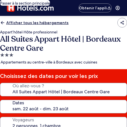
Passer à la section principale
Obtenir l’appli
Afficher tous les hébergements
Appart’hôtel
·
Hôte professionnel
All Suites Appart Hôtel | Bordeaux
Centre Gare
Hébergement
3.0 étoiles
Appartements au centre-ville à Bordeaux avec cuisines
Choisissez des dates pour voir les prix
Où allez-vous ?
Dates
Voyageurs