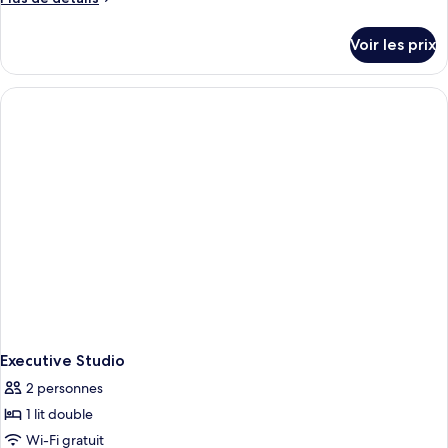
de
détails
Voir les prix
sur
le
type
de
chambre
Superior
Double
Studio
Executive Studio
2 personnes
1 lit double
Wi-Fi gratuit