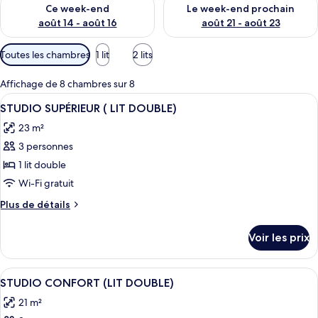
Vérifier la disponibilité pour ce week-end août 14 - août 16
Vérifier la disponibilité pour
Ce week-end
Le week-end prochain
août 14 - août 16
août 21 - août 23
Filtres
Toutes les chambres
1 lit
2 lits
disponibles
pour
Affichage de 8 chambres sur 8
les
Afficher
Une chambre d’hôtel avec un lit, un bu
5
STUDIO SUPÉRIEUR ( LIT DOUBLE)
chambres
toutes
23 m²
les
3 personnes
photos
pour
1 lit double
ce
Wi-Fi gratuit
type
Plus
Plus de détails
de
de
chambre :
détails
Voir les prix
sur
STUDIO
le
SUPÉRIEUR
type
Afficher
Une chambre d’hôtel moderne avec une 
(
10
de
STUDIO CONFORT (LIT DOUBLE)
toutes
chambre
LIT
21 m²
STUDIO
les
DOUBLE)