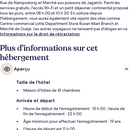
Rue de Nampodong et Marché aux poissons de Jagalchi. Parmi les
services gratuits, l'accès Wi-Fi et un petit déjeuner continental proposé
tous les jours, entre 08 h 00 et 10 h 30. En voiture depuis
l'hébergement, vous aurez également vite rejoint des sites comme
Centre commercial Lotte Department Store Busan Main Branch et
Marché de Gukje. Les autres voyageurs ne tarissent pas d'éloges en ce
qui concerne la présentation générale. Les transports publics sont
Informations sur le droit de rétractation
rapidement accessibles à pied : Station Nampo se situe à quelques pas
et Station Jungang, à 7 min de marche à peine.
Plus d’informations sur cet
hébergement
Aperçu
Taille de l'hôtel
Maison d'hôtes de 41 chambres
Arrivée et départ
Heure de début de l'enregistrement : 15 h 00 ; heure de
fin de l'enregistrement : 22 h 00.
Âge minimum pour effectuer l'enregistrement : 19 ans
L'heure de départ est 11 h 00