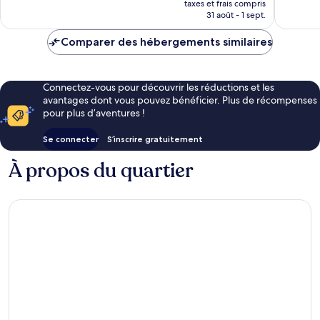
bien,
taxes et frais compris
prix
31 août - 1 sept.
138 avis
est
de
Comparer des hébergements similaires
26 €
Connectez-vous pour découvrir les réductions et les
avantages dont vous pouvez bénéficier. Plus de récompenses
pour plus d’aventures !
Se connecter
S’inscrire gratuitement
À propos du quartier