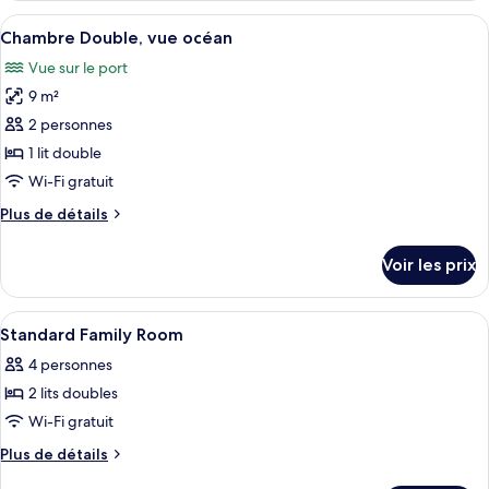
Simple
type
Afficher
Une chambre d’hôtel dotée d’une grande
Standard
10
de
Chambre Double, vue océan
toutes
chambre
Vue sur le port
Chambre
les
Simple
9 m²
photos
Standard
pour
2 personnes
ce
1 lit double
type
Wi-Fi gratuit
de
Plus
Plus de détails
chambre :
de
Chambre
détails
Voir les prix
sur
Double,
le
vue
type
Afficher
Fer et planche à repasser, Wi-Fi gratui
océan
11
de
Standard Family Room
toutes
chambre
4 personnes
Chambre
les
Double,
2 lits doubles
photos
vue
pour
Wi-Fi gratuit
océan
ce
Plus
Plus de détails
type
de