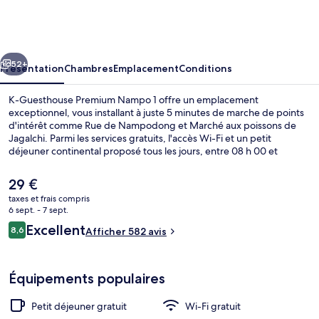
Guesthouse
Premium
Nampo
cédent
Suivant
1
52+
Présentation
Chambres
Emplacement
Conditions
K-Guesthouse Premium Nampo 1 offre un emplacement
exceptionnel, vous installant à juste 5 minutes de marche de points
d'intérêt comme Rue de Nampodong et Marché aux poissons de
Jagalchi. Parmi les services gratuits, l'accès Wi-Fi et un petit
déjeuner continental proposé tous les jours, entre 08 h 00 et
10 h 30. En voiture depuis l'hébergement, vous aurez également
vite rejoint des sites comme Centre commercial Lotte Department
Le
29 €
Store Busan Main Branch et Marché de Gukje. Les autres voyageurs
prix
taxes et frais compris
ne tarissent pas d'éloges en ce qui concerne la présentation
actuel
6 sept. - 7 sept.
générale. Les transports publics sont rapidement accessibles à pied
Intérieur
est
Avis
: Station Nampo se situe à quelques pas et Station Jungang, à 7 min
Excellent
8,6
Afficher 582 avis
de
8,6 sur 10
de marche à peine.
voyageurs
29 €.
Équipements populaires
Petit déjeuner gratuit
Wi-Fi gratuit