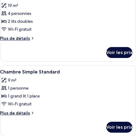
Triple
19 m²
photos
Standard
pour
4 personnes
ce
2 lits doubles
type
Wi-Fi gratuit
de
Plus
Plus de détails
chambre :
de
Chambre
détails
Voir les prix
sur
Familiale
le
type
Afficher
Une chambre d’hôtel comprenant un lit,
5
de
Chambre Simple Standard
toutes
chambre
9 m²
Chambre
les
Familiale
1 personne
photos
pour
1 grand lit 1 place
ce
Wi-Fi gratuit
type
Plus
Plus de détails
de
de
chambre :
détails
Voir les prix
sur
Chambre
le