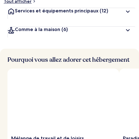
Tout afficher
Services et équipements principaux
(12)
Comme à la maison
(6)
Pourquoi vous allez adorer cet hébergement
Mélange de travail et de loisirs
Paradis