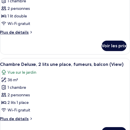
1 chambre
ce
double,
fumeurs
type
2 personnes
de
1 lit double
chambre :
Wi-Fi gratuit
Chambre
Plus
Plus de détails
Deluxe,
de
1
détails
Voir les prix
sur
lit
le
double,
type
Afficher
Une chambre d’hôtel avec deux lits, un
fumeurs
6
de
Chambre Deluxe, 2 lits une place, fumeurs, balcon (View)
toutes
(Pyramid
chambre
Vue sur le jardin
Chambre
les
view
Deluxe,
36 m²
photos
with
1
pour
1 chambre
Exec
lit
ce
double,
Lounge
2 personnes
fumeurs
type
Access)
2 lits 1 place
(Pyramid
de
Wi-Fi gratuit
view
chambre :
with
Plus
Plus de détails
Chambre
Exec
de
Lounge
Deluxe,
détails