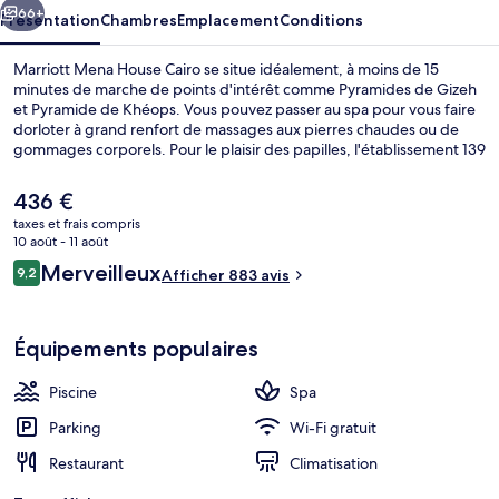
66+
Présentation
Chambres
Emplacement
Conditions
Marriott Mena House Cairo se situe idéalement, à moins de 15
minutes de marche de points d'intérêt comme Pyramides de Gizeh
et Pyramide de Khéops. Vous pouvez passer au spa pour vous faire
dorloter à grand renfort de massages aux pierres chaudes ou de
gommages corporels. Pour le plaisir des papilles, l'établissement 139
Pavillion, un des 3 restaurants, sert des spécialités Cuisine
internationale et est ouvert pour le petit déjeuner, le déjeuner ainsi
Le
436 €
que le dîner. Cet hôtel de luxe abrite en outre 2 bars/lounges, une
prix
taxes et frais compris
piscine extérieure et un bar en bord de piscine. Les autres
actuel
10 août - 11 août
voyageurs adorent le personnel attentionné.
Vue de la chambre
est
Avis
Merveilleux
9,2
Afficher 883 avis
de
9,2 sur 10
voyageurs
436 €.
Équipements populaires
Piscine
Spa
Parking
Wi-Fi gratuit
Restaurant
Climatisation