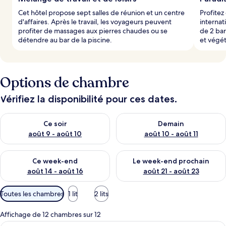
Cet hôtel propose sept salles de réunion et un centre
Profitez
d'affaires. Après le travail, les voyageurs peuvent
internati
profiter de massages aux pierres chaudes ou se
de 2 bar
détendre au bar de la piscine.
et végét
Options de chambre
Vérifiez la disponibilité pour ces dates.
Vérifier la disponibilité pour ce soir août 9 - août 10
Vérifier la disponibilité pour 
Ce soir
Demain
août 9 - août 10
août 10 - août 11
Vérifier la disponibilité pour ce week-end août 14 - août 16
Vérifier la disponibilité pour
Ce week-end
Le week-end prochain
août 14 - août 16
août 21 - août 23
Filtres
Toutes les chambres
1 lit
2 lits
disponibles
pour
Affichage de 12 chambres sur 12
les
Une chambre d’hôtel avec un grand lit