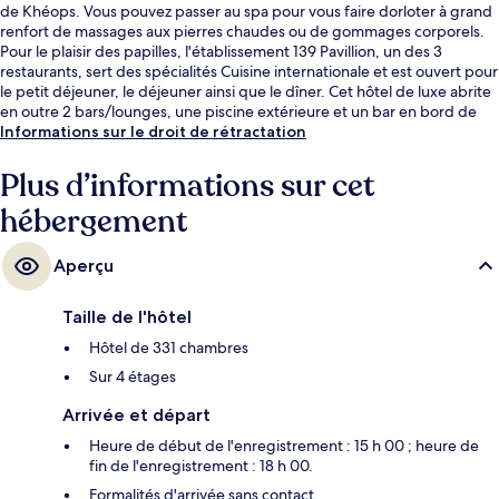
de Khéops. Vous pouvez passer au spa pour vous faire dorloter à grand
renfort de massages aux pierres chaudes ou de gommages corporels.
Pour le plaisir des papilles, l'établissement 139 Pavillion, un des 3
restaurants, sert des spécialités Cuisine internationale et est ouvert pour
le petit déjeuner, le déjeuner ainsi que le dîner. Cet hôtel de luxe abrite
en outre 2 bars/lounges, une piscine extérieure et un bar en bord de
piscine. Les autres voyageurs adorent le personnel attentionné.
Informations sur le droit de rétractation
Plus d’informations sur cet
hébergement
Aperçu
Taille de l'hôtel
Hôtel de 331 chambres
Sur 4 étages
Arrivée et départ
Heure de début de l'enregistrement : 15 h 00 ; heure de
fin de l'enregistrement : 18 h 00.
Formalités d'arrivée sans contact