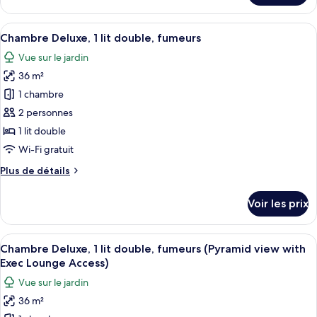
Premium
le
(Premium
type
Afficher
Une chambre d’hôtel comprenant un lit,
Pyramid
10
de
Chambre Deluxe, 1 lit double, fumeurs
toutes
View)
chambre
Vue sur le jardin
Chambre
les
Premium
36 m²
photos
(Premium
pour
1 chambre
Pyramid
ce
View)
2 personnes
type
1 lit double
de
Wi-Fi gratuit
chambre :
Plus
Plus de détails
Chambre
de
Deluxe,
détails
Voir les prix
1
sur
le
lit
type
Afficher
Une chambre d’hôtel avec deux lits, un
double,
10
de
Chambre Deluxe, 1 lit double, fumeurs (Pyramid view with
toutes
fumeurs
chambre
Exec Lounge Access)
Chambre
les
Vue sur le jardin
Deluxe,
photos
1
36 m²
pour
lit