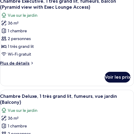
Chambre Exécutive, 1 très grand lit, fumeurs, balcon
toutes
fumeurs
chambre
(Pyramid view with Exec Lounge Access)
Chambre
les
Vue sur le jardin
Deluxe,
photos
1
36 m²
pour
lit
1 chambre
ce
double,
fumeurs
type
2 personnes
de
1 très grand lit
chambre :
Wi-Fi gratuit
Chambre
Plus
Plus de détails
Exécutive,
de
1
détails
Voir les prix
sur
très
le
grand
type
Afficher
Une chambre d’hôtel dotée d’un grand l
lit,
9
de
Chambre Deluxe, 1 très grand lit, fumeurs, vue jardin
toutes
fumeurs,
chambre
(Balcony)
Chambre
les
balcon
Vue sur le jardin
Exécutive,
photos
(Pyramid
1
36 m²
pour
view
très
1 chambre
ce
grand
with
lit,
2 personnes