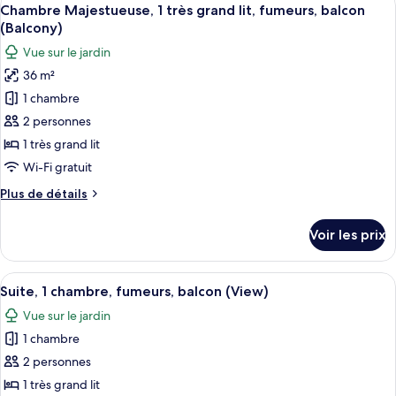
Afficher
9
Chambre Majestueuse, 1 très grand lit, fumeurs, balcon
chambres
toutes
(Balcony)
les
Vue sur le jardin
photos
36 m²
pour
1 chambre
ce
type
2 personnes
de
1 très grand lit
chambre :
Wi-Fi gratuit
Chambre
Plus
Plus de détails
Majestueuse,
de
1
détails
Voir les prix
sur
très
le
grand
type
Afficher
Un balcon avec une table préparée pour
lit,
9
de
Suite, 1 chambre, fumeurs, balcon (View)
toutes
fumeurs,
chambre
Vue sur le jardin
Chambre
les
balcon
Majestueuse,
1 chambre
photos
(Balcony)
1
pour
2 personnes
très
ce
grand
1 très grand lit