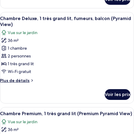
sur
lits
le
une
type
Afficher
Une chambre d’hôtel dotée d’un grand l
place,
7
de
Chambre Deluxe, 1 très grand lit, fumeurs, balcon (Pyramid
toutes
fumeurs,
chambre
View)
Chambre
les
vue
Vue sur le jardin
Deluxe,
photos
jardin
2
36 m²
pour
(Balcony)
lits
1 chambre
ce
une
place,
type
2 personnes
fumeurs,
de
1 très grand lit
vue
chambre :
jardin
Wi-Fi gratuit
Chambre
(Balcony)
Plus
Plus de détails
Deluxe,
de
1
détails
Voir les prix
sur
très
le
grand
type
Afficher
Une chambre d’hôtel comprenant un lit,
lit,
7
de
Chambre Premium, 1 très grand lit (Premium Pyramid View)
toutes
fumeurs,
chambre
Vue sur le jardin
Chambre
les
balcon
Deluxe,
36 m²
photos
(Pyramid
1