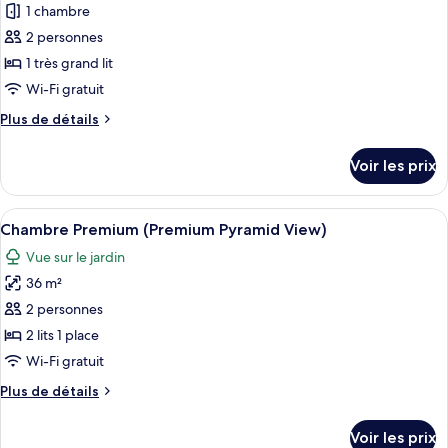
pour
1 chambre
View)
très
ce
grand
2 personnes
lit,
type
1 très grand lit
fumeurs,
de
Wi-Fi gratuit
balcon
chambre :
(Pyramid
Plus
Plus de détails
Chambre
View)
de
Premium,
détails
Voir les prix
1
sur
le
très
type
Afficher
Une chambre d’hôtel avec deux lits, un
grand
6
de
Chambre Premium (Premium Pyramid View)
toutes
lit
chambre
Vue sur le jardin
Chambre
les
(Premium
Premium,
36 m²
photos
Pyramid
1
pour
View)
2 personnes
très
ce
grand
2 lits 1 place
lit
type
Wi-Fi gratuit
(Premium
de
Pyramid
Plus
Plus de détails
chambre :
View)
de
Chambre
détails
Voir les prix
sur