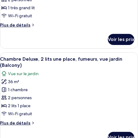
type
Exec
fumeurs,
de
Lounge
1 très grand lit
balcon
chambre :
Access)
(Pyramid
Wi-Fi gratuit
Chambre
view
Plus
Plus de détails
with
Deluxe,
de
Exec
1
détails
Lounge
Voir les prix
sur
très
Access)
le
grand
type
Afficher
Une chambre d’hôtel comprenant un lit,
lit,
5
de
Chambre Deluxe, 2 lits une place, fumeurs, vue jardin
toutes
fumeurs,
chambre
(Balcony)
Chambre
les
vue
Vue sur le jardin
Deluxe,
photos
jardin
1
36 m²
pour
(Balcony)
très
1 chambre
ce
grand
lit,
type
2 personnes
fumeurs,
de
2 lits 1 place
vue
chambre :
jardin
Wi-Fi gratuit
Chambre
(Balcony)
Plus
Plus de détails
Deluxe,
de
2
détails
Voir les prix