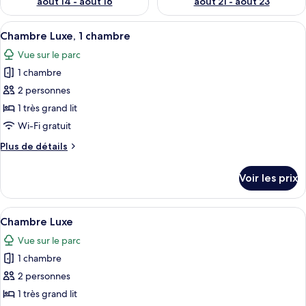
août 14 - août 16
août 21 - août 23
Afficher
Une chambre spacieuse avec un grand l
4
Chambre Luxe, 1 chambre
toutes
Vue sur le parc
les
1 chambre
photos
pour
2 personnes
ce
1 très grand lit
type
Wi-Fi gratuit
de
Plus
Plus de détails
chambre :
de
Chambre
détails
Voir les prix
sur
Luxe,
le
1
type
Afficher
Une salle de bain avec une grande baig
chambre
5
de
Chambre Luxe
toutes
chambre
Vue sur le parc
Chambre
les
Luxe,
1 chambre
photos
1
pour
2 personnes
chambre
ce
1 très grand lit