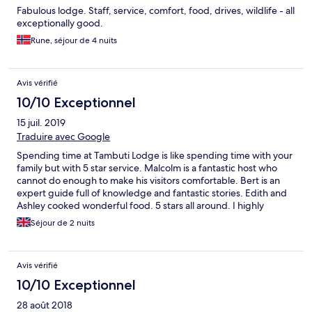
Fabulous lodge. Staff, service, comfort, food, drives, wildlife - all
exceptionally good.
Rune, séjour de 4 nuits
Avis vérifié
10/10 Exceptionnel
15 juil. 2019
Traduire avec Google
Spending time at Tambuti Lodge is like spending time with your
family but with 5 star service. Malcolm is a fantastic host who
cannot do enough to make his visitors comfortable. Bert is an
expert guide full of knowledge and fantastic stories. Edith and
Ashley cooked wonderful food. 5 stars all around. I highly
recommend visiting Tambuti Lodge. I will be going back.
Séjour de 2 nuits
Avis vérifié
10/10 Exceptionnel
28 août 2018