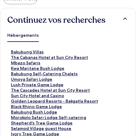
Continuez vos recherches
Hébergements
L
Bakubung Villas
i
L
The Cabanas Hotel at Sun City Resort
e
i
L
Mbazo Safaris
n
e
i
L
Kwa Maritane Bush Lodge
o
n
e
i
L
Bakubung Self-Catering Chalets
u
o
n
e
i
L
Umoya Safari Lodge
v
u
o
n
e
i
L
Lush Private Game Lodge
r
v
u
o
n
e
i
L
The Cascades Hotel at Sun City Resort
a
r
v
u
o
n
e
i
L
Sun City Hotel and Casino
n
a
r
v
u
o
n
e
i
L
Golden Leopard Resorts - Bakgatla Resort
t
n
a
r
v
u
o
n
e
i
L
Black Rhino Game Lodge
l
t
n
a
r
v
u
o
n
e
i
L
Bakubung Bush Lodge
a
l
t
n
a
r
v
u
o
n
e
i
L
Morokolo Safari Lodge Self-catering
p
a
l
t
n
a
r
v
u
o
n
e
i
L
Shepherd's Tree Game Lodge
a
p
a
l
t
n
a
r
v
u
o
n
e
i
L
Selamod Village guest House
g
a
p
a
l
t
n
a
r
v
u
o
n
e
i
L
Ivory Tree Game Lodge