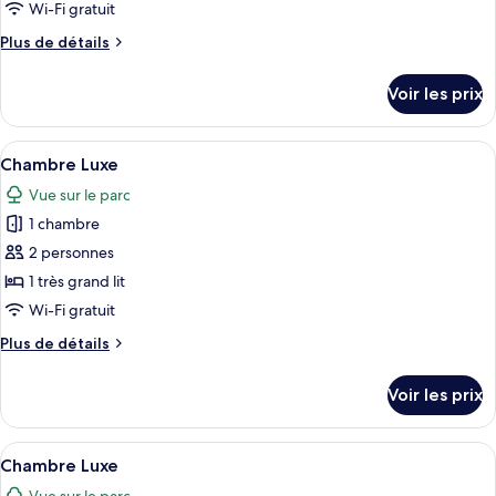
type
Wi-Fi gratuit
de
Plus
Plus de détails
chambre :
de
Chambre
détails
Voir les prix
sur
Luxe
le
type
Afficher
Une chambre d’hôtel avec un grand lit,
5
de
Chambre Luxe
toutes
chambre
Vue sur le parc
Chambre
les
Luxe
1 chambre
photos
pour
2 personnes
ce
1 très grand lit
type
Wi-Fi gratuit
de
Plus
Plus de détails
chambre :
de
Chambre
détails
Voir les prix
sur
Luxe
le
type
Afficher
Une chambre à coucher comprenant un 
4
de
Chambre Luxe
toutes
chambre