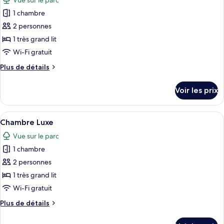
Vue sur le parc
Chambre
les
Luxe
1 chambre
photos
pour
2 personnes
ce
1 très grand lit
type
Wi-Fi gratuit
de
Plus
Plus de détails
chambre :
de
Chambre
détails
Voir les prix
sur
Luxe
le
type
Afficher
Une chambre avec un grand lit, des ta
7
de
Chambre Luxe
toutes
chambre
Vue sur le parc
Chambre
les
Luxe
1 chambre
photos
pour
2 personnes
ce
1 très grand lit
type
Wi-Fi gratuit
de
Plus
Plus de détails
chambre :
de
Chambre
détails