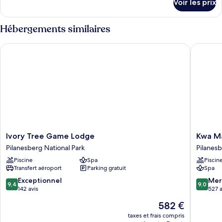
Voir les prix
sur
Luxe
le
type
Hébergements similaires
de
chambre
Ivory Tree Game Lodge
Kwa Mar
Chambre
Luxe
Ivory
Kwa
Ivory Tree Game Lodge
Kwa Ma
Tree
Maritan
Pilanesberg National Park
Pilanesb
Game
Bush
Piscine
Spa
Piscin
Lodge
Lodge
Transfert aéroport
Parking gratuit
Spa
Pilanesberg
Pilanes
National
National
9.4
9.0
Exceptionnel
Mer
9,4
9,0
Park
Park
sur
sur
142 avis
527 a
10,
10,
Le
582 €
Exceptionnel,
Merveill
nouveau
142 avis
527 avis
taxes et frais compris
prix