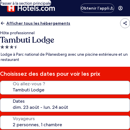
Passer à la section principale
Obtenir l’appli
Afficher tous les hébergements
Hôte professionnel
Tambuti Lodge
Hébergement
3.5 étoiles
Lodge à Parc national de Pilanesberg avec une piscine extérieure et un
restaurant
Choisissez des dates pour voir les prix
Où allez-vous ?
Dates
Voyageurs