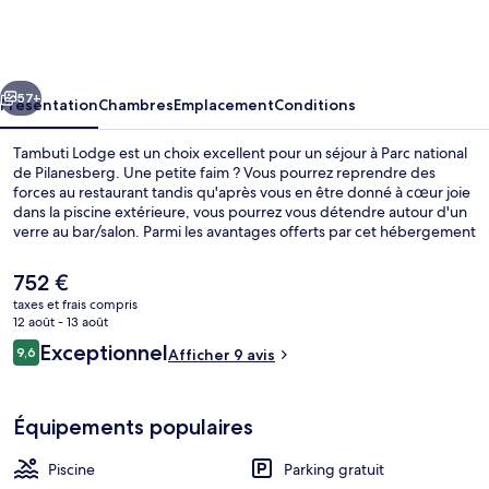
Lodge
cédent
Suivant
57+
Présentation
Chambres
Emplacement
Conditions
Tambuti Lodge est un choix excellent pour un séjour à Parc national
de Pilanesberg. Une petite faim ? Vous pourrez reprendre des
forces au restaurant tandis qu'après vous en être donné à cœur joie
dans la piscine extérieure, vous pourrez vous détendre autour d'un
verre au bar/salon. Parmi les avantages offerts par cet hébergement
: une terrasse et un jardin.
Le
752 €
prix
taxes et frais compris
actuel
12 août - 13 août
Coffres-forts dans les chambres, bure
est
Avis
Exceptionnel
9,6
Afficher 9 avis
de
9,6 sur 10
voyageurs
752 €.
Équipements populaires
Piscine
Parking gratuit