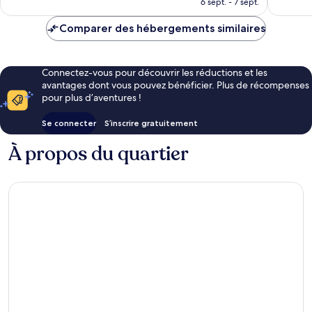
6 sept. - 7 sept.
est
de
Comparer des hébergements similaires
582 €
Connectez-vous pour découvrir les réductions et les
avantages dont vous pouvez bénéficier. Plus de récompenses
pour plus d’aventures !
Se connecter
S’inscrire gratuitement
À propos du quartier