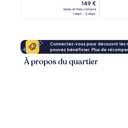
Le
149 €
41 avis
nouveau
taxes et frais compris
prix
1 sept. - 2 sept.
est
de
149 €
Connectez-vous pour découvrir les 
pouvez bénéficier. Plus de récompen
À propos du quartier