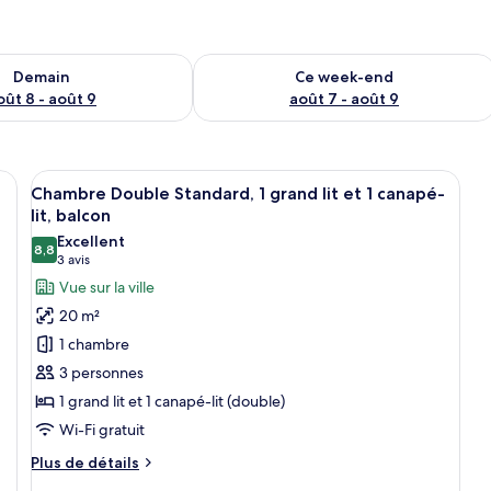
sponibilité pour demain août 8 - août 9
Vérifier la disponibilité pour ce week
Demain
Ce week-end
oût 8 - août 9
août 7 - août 9
un lit, d’un bureau, d’une chaise, d’une machine à café et d’une armoire.
Afficher
Une chambre d’hôtel avec un grand lit, 
6
Chambre Double Standard, 1 grand lit et 1 canapé-
toutes
lit, balcon
les
Excellent
8,8
photos
8,8 sur 10
(3 avis)
3 avis
pour
Vue sur la ville
ce
20 m²
type
1 chambre
de
3 personnes
chambre :
1 grand lit et 1 canapé-lit (double)
Chambre
Wi-Fi gratuit
Double
Standard,
Plus
Plus de détails
1
de