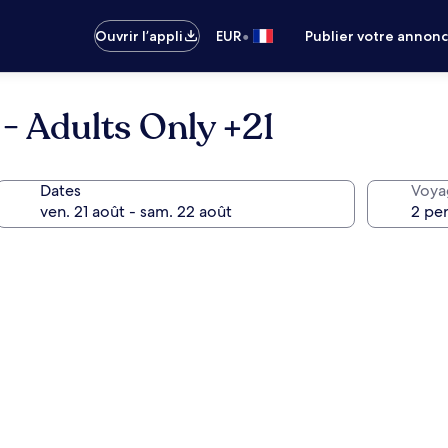
•
Ouvrir l’appli
EUR
Publier votre annon
- Adults Only +21
Dates
Voya