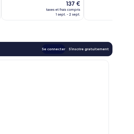
Le
137 €
Très
de
nouveau
bien,
taxes et frais compris
tax
Mar
prix
1 sept. - 2 sept.
193 avis
est
de
137 €
Se connecter
S’inscrire gratuitement