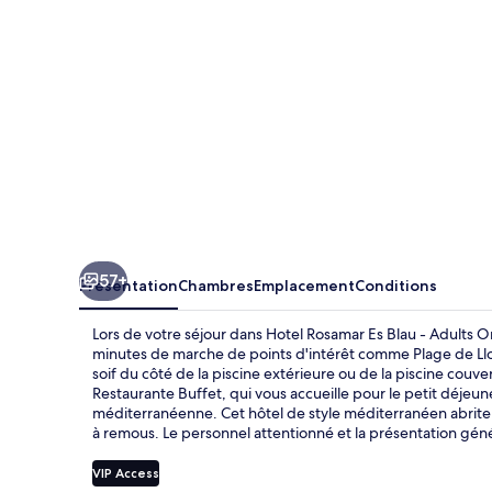
Blau
-
Adults
Only
+21
57+
Présentation
Chambres
Emplacement
Conditions
Lors de votre séjour dans Hotel Rosamar Es Blau - Adults O
minutes de marche de points d'intérêt comme Plage de Llor
soif du côté de la piscine extérieure ou de la piscine couv
Restaurante Buffet, qui vous accueille pour le petit déjeune
méditerranéenne. Cet hôtel de style méditerranéen abrite e
à remous. Le personnel attentionné et la présentation gén
VIP Access