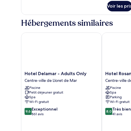
sur
grand
Voir les pri
le
lit,
type
balcon
de
Hébergements similaires
chambre
Chambre
Double
Hotel Delamar - Adults Only
Hotel Rosama
Standard,
1
grand
lit,
balcon
Hotel
Hotel
Hotel Delamar - Adults Only
Hotel Rosa
Delamar
Rosamar
Centre-ville de Lloret de Mar
Centre-ville d
-
Maritim
Piscine
Piscine
Adults
Centre-
Petit déjeuner gratuit
Spa
Only
ville
Spa
Parking
Centre-
de
Wi-Fi gratuit
Wi-Fi gratuit
ville
Lloret
9.6
8.0
Exceptionnel
Très bien
de
de
9,6
8,0
sur
sur
861 avis
41 avis
Lloret
Mar
10,
10,
de
Exceptionnel,
Très
Mar
861 avis
bien,