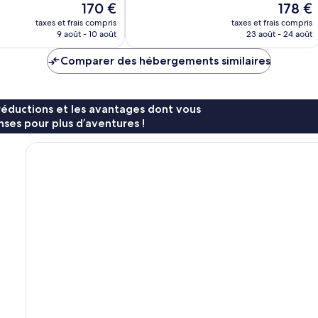
Le
Le
170 €
178 €
164 avis
Mar
nouveau
nouveau
taxes et frais compris
taxes et frais compris
prix
prix
9 août - 10 août
23 août - 24 août
est
est
de
de
Comparer des hébergements similaires
170 €
178 €
réductions et les avantages dont vous
ses pour plus d’aventures !