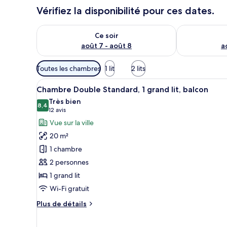
Vérifiez la disponibilité pour ces dates.
Vérifier la disponibilité pour ce soir août 7 - août 8
Vérifier la di
Ce soir
août 7 - août 8
a
Filtres
Toutes les chambres
1 lit
2 lits
disponibles
Afficher
Une chambre d’hôtel équipée d’
pour
6
Chambre Double Standard, 1 grand lit, balcon
toutes
les
Très bien
les
8,4
chambres
8,4 sur 10
(12 avis)
12 avis
photos
Vue sur la ville
pour
20 m²
ce
1 chambre
type
2 personnes
de
1 grand lit
chambre :
Chambre
Wi-Fi gratuit
Double
Plus
Plus de détails
Standard,
de
détails
1