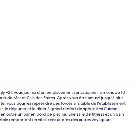
Chambre Doub
nly +21, vous jouirez d'un emplacement sensationnel, à moins de 10
et de Mar et Cala des Frares. Après vous être amusé jusqu'à plus
erte, vous pourrez reprendre des forces à la table de l'établissement
Buffet
r, le déjeuner et le dîner à grand renfort de spécialités Cuisine
n outre un bar en bord de piscine, une salle de fitness et un bain
érale remportent un vif succès auprès des autres voyageurs.