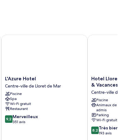
21
L'Azure Hotel
Hotel Lloret Santa Rosa
L'Azure
Hotel
L'Azure Hotel
Hotel Lloret Santa R
Hotel
Lloret
& Vacances
Centre-ville de Lloret de Mar
Centre-
Santa
Centre-ville de Lloret de
Piscine
ville
Rosa
Spa
de
by
Piscine
Wi-Fi gratuit
Animaux de compagnie
Lloret
Pierre
Restaurant
admis
de
&
Parking
9.2
Merveilleux
Mar
Vacances
9,2
Wi-Fi gratuit
sur
351 avis
Centre-
10,
8.2
Très bien
ville
8,2
Merveilleux,
sur
193 avis
de
351 avis
10,
Lloret