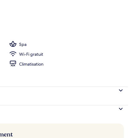
rte, piscine extérieure, parasols de plage, chaises longues
Spa
Wi-Fi gratuit
Climatisation
ement