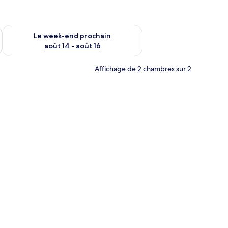
-end août 7 - août 9
Vérifier la disponibilité pour le week-end prochain août 14 - a
Le week-end prochain
août 14 - août 16
Affichage de 2 chambres sur 2
un lit plus petit, une table de chevet, une lampe, une armoire et un miroir.