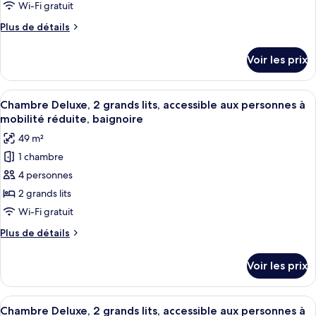
type
Wi-Fi gratuit
de
Plus
Plus de détails
chambre :
de
Chambre
détails
Voir les prix
sur
Deluxe,
le
2
type
Afficher
Une chambre d’hôtel avec deux lits, u
grands
4
de
Chambre Deluxe, 2 grands lits, accessible aux personnes à
toutes
lits,
chambre
mobilité réduite, baignoire
Chambre
les
non-
49 m²
Deluxe,
photos
fumeurs
2
1 chambre
pour
grands
4 personnes
ce
lits,
non-
type
2 grands lits
fumeurs
de
Wi-Fi gratuit
chambre :
Plus
Plus de détails
Chambre
de
Deluxe,
détails
Voir les prix
sur
2
le
grands
type
Afficher
Une chambre d’hôtel avec deux lits, u
lits,
4
de
Chambre Deluxe, 2 grands lits, accessible aux personnes à