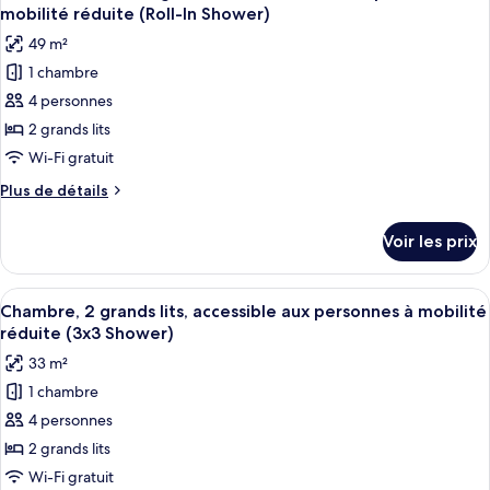
toutes
chambre
accessible
mobilité réduite (Roll-In Shower)
Chambre
les
aux
49 m²
Deluxe,
photos
personnes
2
1 chambre
pour
à
grands
4 personnes
ce
lits,
mobilité
accessible
type
2 grands lits
réduite,
aux
de
Wi-Fi gratuit
baignoire
personnes
chambre :
à
Plus
Plus de détails
Chambre
mobilité
de
réduite,
Deluxe,
détails
Voir les prix
baignoire
sur
2
le
grands
type
Afficher
Une chambre d’hôtel avec deux lits, un
lits,
5
de
Chambre, 2 grands lits, accessible aux personnes à mobilité
toutes
chambre
accessible
réduite (3x3 Shower)
Chambre
les
aux
33 m²
Deluxe,
photos
personnes
2
1 chambre
pour
à
grands
4 personnes
ce
lits,
mobilité
accessible
type
2 grands lits
réduite
aux
de
Wi-Fi gratuit
(Roll-
personnes