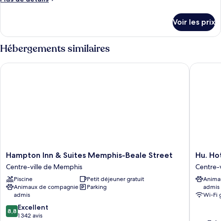
de
détails
Voir les prix
sur
le
type
Hébergements similaires
de
chambre
Hampton Inn & Suites Memphis-Beale Street
Hu. Hote
Deluxe
Room
with
Two
Queen
Beds
and
Roll-
in
Shower
Hampton
Hu.
Hampton Inn & Suites Memphis-Beale Street
Hu. Ho
-
Inn
Hotel
Centre-ville de Memphis
Centre-
Mobility
&
Centre-
Accessible
Piscine
Petit déjeuner gratuit
Anima
Suites
ville
Animaux de compagnie
Parking
admis
Memphis-
de
admis
Wi-Fi 
Beale
Memphi
8.8
Street
Excellent
8,8
sur
Centre-
1 342 avis