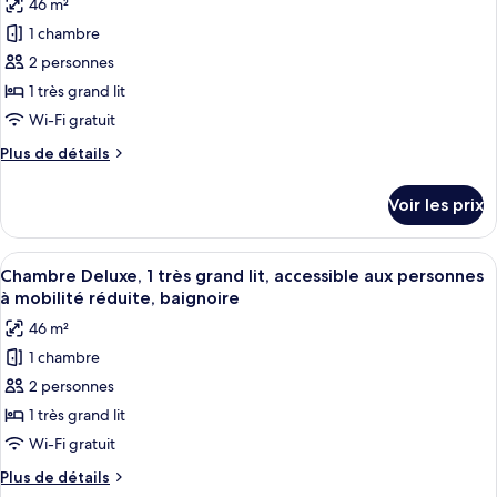
46 m²
Chambre,
les
1
1 chambre
photos
très
pour
2 personnes
grand
ce
lit
1 très grand lit
type
Wi-Fi gratuit
de
Plus
Plus de détails
chambre :
de
Chambre
détails
Voir les prix
sur
Deluxe,
le
1
type
Afficher
Une chambre d’hôtel avec un grand lit,
très
4
de
Chambre Deluxe, 1 très grand lit, accessible aux personnes
toutes
grand
chambre
à mobilité réduite, baignoire
Chambre
les
lit
46 m²
Deluxe,
photos
1
1 chambre
pour
très
2 personnes
ce
grand
lit
type
1 très grand lit
de
Wi-Fi gratuit
chambre :
Plus
Plus de détails
Chambre
de