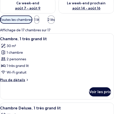
Vérifier la disponibilité pour ce week-end août 7 - août 9
Vérifier la disponibilité pour 
Ce week-end
Le week-end prochain
août 7 - août 9
août 14 - août 16
Filtres
Toutes les chambres
1 lit
2 lits
disponibles
pour
Affichage de 17 chambres sur 17
les
Afficher
Une chambre d’hôtel avec un grand lit,
4
Chambre, 1 très grand lit
chambres
toutes
30 m²
les
1 chambre
photos
pour
2 personnes
ce
1 très grand lit
type
Wi-Fi gratuit
de
Plus
Plus de détails
chambre :
de
Chambre,
détails
Voir les prix
sur
1
le
très
type
Afficher
Une chambre d’hôtel avec un grand lit,
grand
4
de
Chambre Deluxe, 1 très grand lit
toutes
lit
chambre