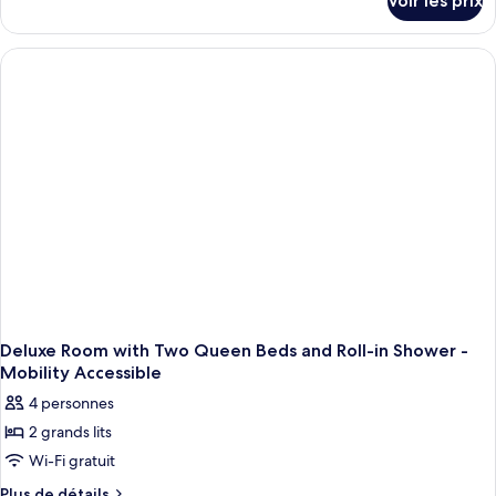
Voir les prix
sur
le
type
de
chambre
Deluxe
King
Room
With
Tub-
Mobility
Accessible
Deluxe Room with Two Queen Beds and Roll-in Shower -
Mobility Accessible
4 personnes
2 grands lits
Wi-Fi gratuit
Plus
Plus de détails