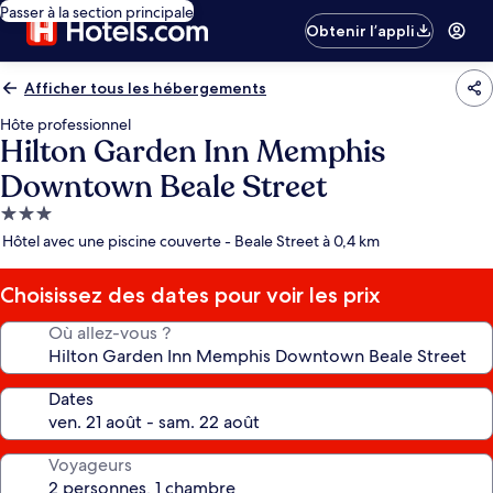
Passer à la section principale
Obtenir l’appli
Afficher tous les hébergements
Hôte professionnel
Hilton Garden Inn Memphis
Downtown Beale Street
Hébergement
3.0 étoiles
Hôtel avec une piscine couverte - Beale Street à 0,4 km
Choisissez des dates pour voir les prix
Où allez-vous ?
Dates
Voyageurs