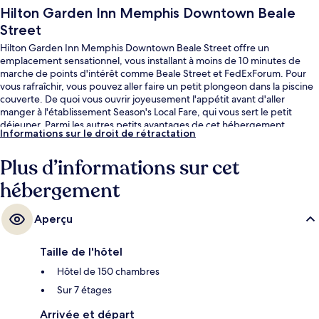
Hilton Garden Inn Memphis Downtown Beale
Street
Hilton Garden Inn Memphis Downtown Beale Street offre un
emplacement sensationnel, vous installant à moins de 10 minutes de
marche de points d'intérêt comme Beale Street et FedExForum. Pour
vous rafraîchir, vous pouvez aller faire un petit plongeon dans la piscine
couverte. De quoi vous ouvrir joyeusement l'appétit avant d'aller
manger à l'établissement Season's Local Fare, qui vous sert le petit
déjeuner. Parmi les autres petits avantages de cet hébergement
Informations sur le droit de rétractation
figurent une salle de fitness ouverte 24 h/24 et un bar / salon. Les autres
voyageurs ne tarissent pas d'éloges en ce qui concerne le personnel
Plus d’informations sur cet
attentionné et l'emplacement.
hébergement
Aperçu
Taille de l'hôtel
Hôtel de 150 chambres
Sur 7 étages
Arrivée et départ