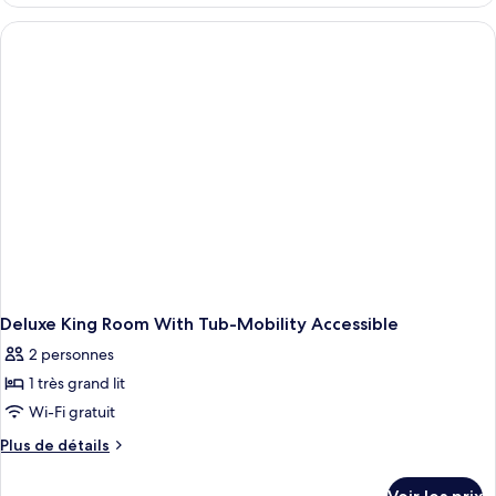
le
type
de
chambre
Deluxe
King
Room
Deluxe King Room With Tub-Mobility Accessible
2 personnes
1 très grand lit
Wi-Fi gratuit
Plus
Plus de détails
de
détails