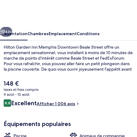
Garden
Inn
Memphis
cédent
Suivant
Downtown
43+
Présentation
Chambres
Emplacement
Conditions
Beale
Hilton Garden Inn Memphis Downtown Beale Street offre un
Street
emplacement sensationnel, vous installant à moins de 10 minutes de
marche de points d'intérêt comme Beale Street et FedExForum.
Pour vous rafraîchir, vous pouvez aller faire un petit plongeon dans
la piscine couverte. De quoi vous ouvrir joyeusement l'appétit avant
d'aller manger à l'établissement Season's Local Fare, qui vous sert le
petit déjeuner. Parmi les autres petits avantages de cet
Le
148 €
hébergement figurent une salle de fitness ouverte 24 h/24 et un
prix
taxes et frais compris
bar / salon. Les autres voyageurs ne tarissent pas d'éloges en ce qui
actuel
9 août - 10 août
concerne le personnel attentionné et l'emplacement.
Bar (sur place)
est
Avis
Excellent
8,8
Afficher 1 006 avis
de
8,8 sur 10
voyageurs
148 €.
Équipements populaires
Piscine
Animaux de compagnie