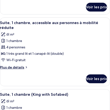
Deluxe,
détails
Voir les prix
sur
1
le
très
type
Afficher
Une chambre d’hôtel moderne dotée de 
grand
4
de
Suite, 1 chambre, accessible aux personnes à mobilité
toutes
chambre
lit,
réduite
Chambre
les
accessible
61 m²
Deluxe,
photos
aux
1
1 chambre
pour
personnes
très
4 personnes
ce
grand
à
lit,
type
1 très grand lit et 1 canapé-lit (double)
mobilité
accessible
de
Wi-Fi gratuit
réduite,
aux
chambre :
personnes
baignoire
Plus
Plus de détails
Suite,
à
de
mobilité
1
détails
Voir les prix
réduite,
sur
chambre,
baignoire
le
accessible
type
Afficher
Une chambre d’hôtel moderne dotée de 
aux
4
de
Suite, 1 chambre (King with Sofabed)
toutes
chambre
personnes
61 m²
Suite,
les
à
1
1 chambre
photos