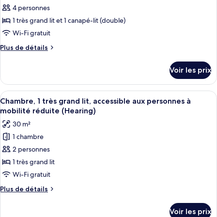
mobilité
chambre,
pour
4 personnes
réduite
accessible
ce
aux
1 très grand lit et 1 canapé-lit (double)
personnes
type
Wi-Fi gratuit
à
de
mobilité
Plus
Plus de détails
chambre :
réduite
de
Suite,
détails
Voir les prix
sur
1
le
chambre
type
Afficher
Une chambre d’hôtel avec un grand lit,
(King
5
de
Chambre, 1 très grand lit, accessible aux personnes à
toutes
with
chambre
mobilité réduite (Hearing)
Suite,
les
Sofabed)
30 m²
1
photos
chambre
1 chambre
pour
(King
2 personnes
ce
with
Sofabed)
type
1 très grand lit
de
Wi-Fi gratuit
chambre :
Plus
Plus de détails
Chambre,
de
1
détails
Voir les prix
sur