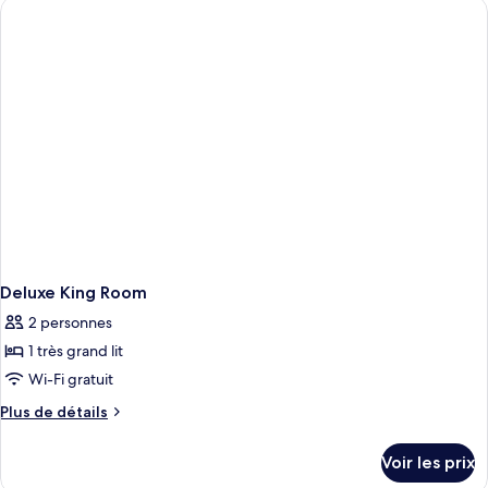
grands
de
chambre
lits
Chambre,
(Drinks
2
&
grands
Snacks)
lits
(Drinks
&
Snacks)
Deluxe King Room
2 personnes
1 très grand lit
Wi-Fi gratuit
Plus
Plus de détails
de
détails
Voir les prix
sur