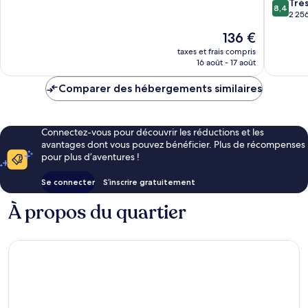
8.4
Trè
10,
ville
8,4
sur
2 256
Excellent,
de
10,
1 342 avis
Memphis
Le
136 €
Très
nouveau
bien,
taxes et frais compris
prix
16 août - 17 août
2 256 av
est
de
Comparer des hébergements similaires
136 €
Connectez-vous pour découvrir les réductions et les
avantages dont vous pouvez bénéficier. Plus de récompenses
pour plus d’aventures !
Se connecter
S’inscrire gratuitement
À propos du quartier