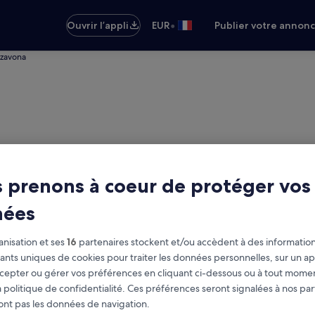
•
Ouvrir l’appli
EUR
Publier votre annon
zzavona
 prenons à coeur de protéger vos
nées
nisation et ses
16
partenaires stockent et/ou accèdent à des information
fiants uniques de cookies pour traiter les données personnelles, sur un ap
cepter ou gérer vos préférences en cliquant ci-dessous ou à tout momen
e location abordables
 politique de confidentialité. Ces préférences seront signalées à nos par
Restitution identique à 
ont pas les données de navigation.