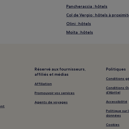
Pancheraccia : hôtels
Col de Vergio : hôtels à proximit
Olini : hôtels
Moïta : hôtels
Piobetta : hôtels
Casevecchie : hôtels
Polveroso : hôtels
Guargualé : hôtels
Réservé aux fournisseurs,
Politiques
affiliés et médias
Saliceto : hôtels
Conditions gé
Serracinella : hôtels
Affiliation
Conditions Gé
Corte : hôtels Hôtels avec parki
d’Abritel
Promouvoir vos services
Corte : hôtels
Accessibilité
Agents de voyages
ent
Grosseto-Prugna : hôtels Hôtels
Politique sur
données
Vizzavona : hôtels
Cookies
Tour d'Ancône : hôtels à proxim