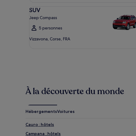
SUV Jeep Compass
SUV
Jeep Compass
5 personnes
Vizzavona, Corse, FRA
À la découverte du monde
Hébergements
Voitures
Cauro : hôtels
Campana : hôtels