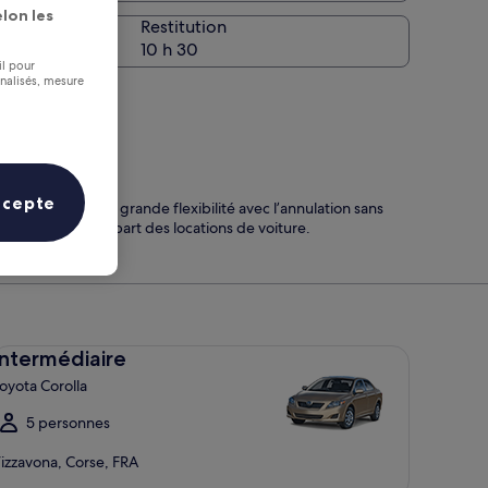
la prise en charge
lon les
Restitution
il pour
nnalisés, mesure
ccepte
Profitez d’une grande flexibilité avec l’annulation sans
frais sur la plupart des locations de voiture.
termédiaire Toyota Corolla
Intermédiaire
oyota Corolla
5 personnes
izzavona, Corse, FRA