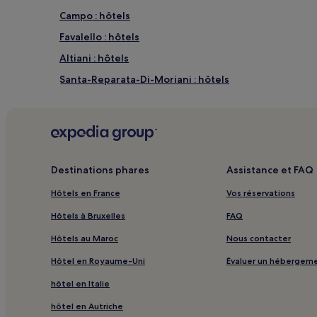
Campo : hôtels
Favalello : hôtels
Altiani : hôtels
Santa-Reparata-Di-Moriani : hôtels
Tarrano : hôtels
Parata : hôtels
Valle-D'orezza : hôtels
Prato-Di-Giovellina : hôtels
Destinations phares
Assistance et FAQ
Novale : hôtels
Hôtels en France
Vos réservations
Poggio-Di-Nazza : hôtels
Hôtels à Bruxelles
FAQ
Gare de Vizzavona : hôtels à proximité
Hôtels au Maroc
Nous contacter
Corte : hôtels Hôtels d’affaires
Hôtel en Royaume-Uni
Évaluer un hébergem
Grosseto-Prugna : hôtels Hôtels avec parking
hôtel en Italie
Grosseto-Prugna : hôtels
hôtel en Autriche
Gare de Venaco : hôtels à proximité