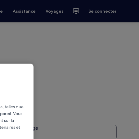
ce
Assistance
Voyages
Se connecter
s, telles que
pareil. Vous
t sur la
tenaires et
la prise en charge