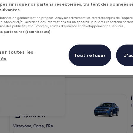
tion de voitures dans les environs
Restitution identique à 
pes ainsi que nos partenaires externes, traitent des données se
itution
Prise en charge
 suivantes :
oût
 données de géolocalisation précises. Analyser activement les caractéristiques de l’appare
tion. Stocker et/ou accéder à des informations sur un appareil. Publicités et contenu perso
ce des publicités et du contenu, études d’audience et développement de services.
os partenaires (fournisseurs)
u adresse
her toutes les
Tout refuser
J'a
Nos membres économisent 10 % supplémentaires sur
tés
une sélection d’hôtels, de voitures et de locations de
S’ouvre
vacances.
S’inscrire
dans
une
ffres de voitures
nouvelle
fenêtre
Compacte Ford Focus
In
Compacte
Ford Focus
T
4 personnes
Vizzavona, Corse, FRA
V