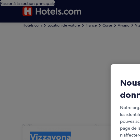
Passer à la section principale
Hotels.com
Location de voiture
France
Corse
Vivario
Vi
Nous
don
Notre orga
les identi
pouvez ac
Vizzavona : voitures d
Prise en charge
page de la
Prise en charge
Vizzavona
n’affecter