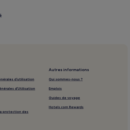
é
Autres informations
nérales d’utilisation
Qui sommes-nous ?
nérales d’Utilisation
Emplois
ng
Guides de voyage
Hotels.com Rewards
 familiaux
 la protection des
ité