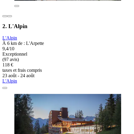
2. L'Alpin
L'Alpin
À 6 km de : L'Arpette
9,4/10
Exceptionnel
(97 avis)
118 €
taxes et frais compris
23 août - 24 août
L'Alpin