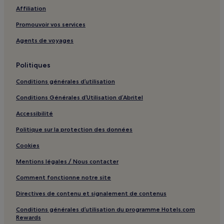
Affiliation
Gare de Jatxou : hôtels à proximité
Promouvoir vos services
Maiarko : hôtels à proximité
Agents de voyages
Saint-Gemme : hôtels
Dax : hôtels Hôtels avec parking
Politiques
Dax : hôtels Hôtels avec centre de fitness
Conditions générales d’utilisation
Saint-Paul-Lès-Dax : hôtels Hôtels avec parking
Conditions Générales d’Utilisation d’Abritel
Saint-Paul-Lès-Dax : hôtels Hôtels d’affaires
Accessibilité
Saint-Paul-Lès-Dax : hôtels
Politique sur la protection des données
Musée Asiatica : hôtels à proximité
Cookies
Biarritz-Pays basque : hôtels à proximité
Mentions légales / Nous contacter
Musée Basque et de l'histoire de Bayonne : hôtels à
proximité
Comment fonctionne notre site
Gare de Boucau : hôtels à proximité
Directives de contenu et signalement de contenus
Plage de Lafitenia : hôtels à proximité
Conditions générales d’utilisation du programme Hotels.com
Centre-Ville de Saint-Jean-de-Luz : hôtels
Rewards