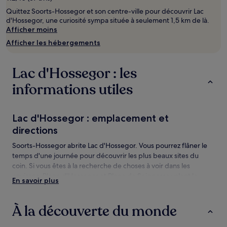
d’une
Quittez Soorts-Hossegor et son centre-ville pour découvrir Lac
nuit
d'Hossegor, une curiosité sympa située à seulement 1,5 km de là.
pour
Afficher moins
2 adultes.
Les
Afficher les hébergements
prix
et
la
Lac d'Hossegor : les
disponibilité
sont
informations utiles
susceptibles
de
changer.
Lac d'Hossegor : emplacement et
Des
directions
conditions
supplémentaires
Soorts-Hossegor abrite Lac d'Hossegor. Vous pourrez flâner le
peuvent
temps d'une journée pour découvrir les plus beaux sites du
s’appliquer.
coin. Si vous êtes à la recherche de choses à voir dans les
environs, Plage d'Hossegor et Plage de Seignosse valent le
En savoir plus
coup d’œil.
Lac d'Hossegor : les choses à voir et
À la découverte du monde
activités à proximité