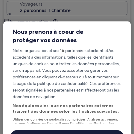
Voyageurs
2 personnes, 1 chambre
Je voyage pour affaires
Nous prenons à coeur de
Rechercher
protéger vos données
Notre organisation et ses
16
partenaires stockent et/ou
Options d’annulation gratuite en cas de
accèdent à des informations, telles que les identifiants
uniques de cookies pour traiter les données personnelles,
changement de programme
sur un appareil. Vous pouvez accepter ou gérer vos
préférences en cliquant ci-dessous ou à tout moment sur
Gagnez des récompenses pour chaque
la page de la politique de confidentialité. Ces préférences
nuit séjournée
seront signalées à nos partenaires et n’affecteront pas les
données de navigation.
Économisez plus grâce aux Prix membres
Nos équipes ainsi que nos partenaires externes,
traitent des données selon les finalités suivantes :
Utiliser des données de géolocalisation précises. Analyser activement
les caractéristiques de l’appareil pour l’identification. Stocker et/ou
Consultez les prix pour ces dates
accéder à des informations sur un appareil. Publicités et contenu
personnalisés, mesure de performance des publicités et du contenu,