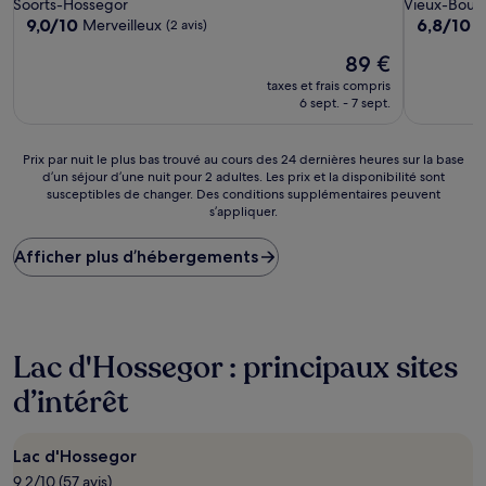
Soorts-Hossegor
Vieux-Bouca
9.0
6.8
9,0/10
6,8/10
Merveilleux
(2 avis)
(3
sur
sur
Le
89 €
10,
10,
nouveau
Merveilleux,
(3 avis)
taxes et frais compris
prix
(2 avis)
6 sept. - 7 sept.
est
de
89 €
Prix
Prix par nuit le plus bas trouvé au cours des 24 dernières heures sur la base
d’un séjour d’une nuit pour 2 adultes. Les prix et la disponibilité sont
par
susceptibles de changer. Des conditions supplémentaires peuvent
nuit
s’appliquer.
le
plus
Afficher plus d’hébergements
bas
trouvé
au
cours
des
24 dernières
Lac d'Hossegor : principaux sites
heures
d’intérêt
sur
la
base
d’un
Lac d'Hossegor
séjour
9.2/10 (57 avis)