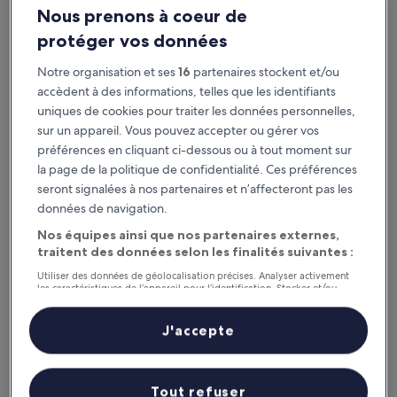
Nous prenons à coeur de
protéger vos données
Notre organisation et ses
16
partenaires stockent et/ou
accèdent à des informations, telles que les identifiants
uniques de cookies pour traiter les données personnelles,
sur un appareil. Vous pouvez accepter ou gérer vos
préférences en cliquant ci-dessous ou à tout moment sur
la page de la politique de confidentialité. Ces préférences
Pourquoi télécharger notre appli ?
seront signalées à nos partenaires et n’affecteront pas les
données de navigation.
Nos équipes ainsi que nos partenaires externes,
traitent des données selon les finalités suivantes :
Restez au courant
Utiliser des données de géolocalisation précises. Analyser activement
Accédez facilement à votre voyage sans Wi-Fi
les caractéristiques de l’appareil pour l’identification. Stocker et/ou
accéder à des informations sur un appareil. Publicités et contenu
personnalisés, mesure de performance des publicités et du contenu,
études d’audience et développement de services.
J'accepte
Liste de nos partenaires (fournisseurs)
Profitez de récompenses
Dénichez des offres exclusives sur notre appli
Tout refuser