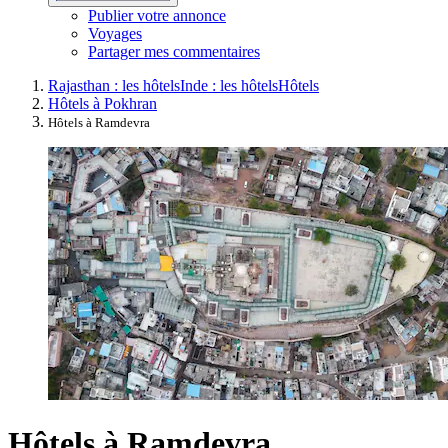
Publier votre annonce
Voyages
Partager mes commentaires
Rajasthan : les hôtels
Inde : les hôtels
Hôtels
Hôtels à Pokhran
Hôtels à Ramdevra
Hôtels à Ramdevra