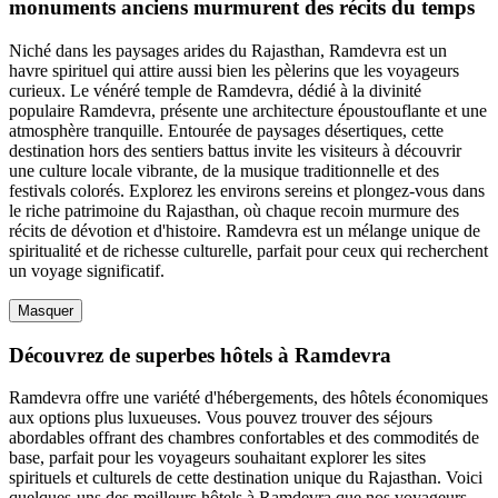
monuments anciens murmurent des récits du temps
Niché dans les paysages arides du Rajasthan, Ramdevra est un
havre spirituel qui attire aussi bien les pèlerins que les voyageurs
curieux. Le vénéré temple de Ramdevra, dédié à la divinité
populaire Ramdevra, présente une architecture époustouflante et une
atmosphère tranquille. Entourée de paysages désertiques, cette
destination hors des sentiers battus invite les visiteurs à découvrir
une culture locale vibrante, de la musique traditionnelle et des
festivals colorés. Explorez les environs sereins et plongez-vous dans
le riche patrimoine du Rajasthan, où chaque recoin murmure des
récits de dévotion et d'histoire. Ramdevra est un mélange unique de
spiritualité et de richesse culturelle, parfait pour ceux qui recherchent
un voyage significatif.
Masquer
Découvrez de superbes hôtels à Ramdevra
Ramdevra offre une variété d'hébergements, des hôtels économiques
aux options plus luxueuses. Vous pouvez trouver des séjours
abordables offrant des chambres confortables et des commodités de
base, parfait pour les voyageurs souhaitant explorer les sites
spirituels et culturels de cette destination unique du Rajasthan. Voici
quelques-uns des meilleurs hôtels à Ramdevra que nos voyageurs