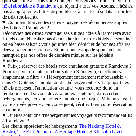
quoi satisfaire à la fois votre budget et vos envies ! Pour trouver un
hôtel abordable à Ramdevra
qui répond à tous vos besoins, n'hésitez
pas à appliquer les filtres disponibles et à trier les résultats par ordre
de prix (croissant).
Comment trouver des offres et gagner des récompenses auprès
des hôtels à Ramdevra ?
Découvrez des offres avantageuses sur des hôtels à Ramdevra avec
Hotels.com. N'hésitez pas à consulter les prix des hôtels en semaine
ou en basse saison : vous pourriez bien dénicher de bonnes affaires
liées aux périodes creuses. Et pour une escapade spontanée, ne
manquez pas nos offres de dernière minute sur les hôtels à
Ramdevra.
Puis-je réserver des hôtels avec annulation gratuite à Ramdevra ?
Pour réserver un hôtel remboursable à Ramdevra, sélectionnez
simplement le filtre << Hébergement entièrement remboursable >>
sous << Options d'annulation de l'hébergement >>. La plupart des
hôtels proposent l'annulation gratuite, vous recevrez donc un
remboursement si vous devez annuler. Toutefois, dans certains
hébergements, vous ne pouvez annuler que jusqu'à 24 heures avant
votre arrivée prévue : par conséquent, vérifiez bien votre réservation
en amont.
Quelles solutions d'hébergement les voyageurs recommandent-ils
à Ramdevra ?
Les clients apprécient les hébergements
The Naklang Hotel &
Restro
,
The Fort Pokaran - A Heritage Hotel
et
Khushbu haveli