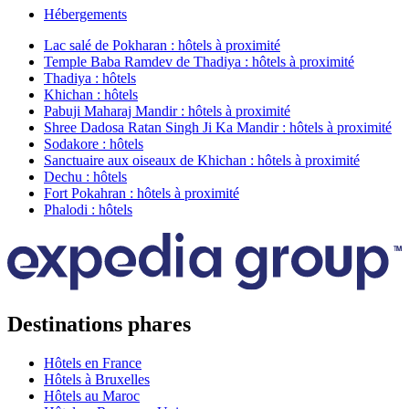
Hébergements
Lac salé de Pokharan : hôtels à proximité
Temple Baba Ramdev de Thadiya : hôtels à proximité
Thadiya : hôtels
Khichan : hôtels
Pabuji Maharaj Mandir : hôtels à proximité
Shree Dadosa Ratan Singh Ji Ka Mandir : hôtels à proximité
Sodakore : hôtels
Sanctuaire aux oiseaux de Khichan : hôtels à proximité
Dechu : hôtels
Fort Pokahran : hôtels à proximité
Phalodi : hôtels
Destinations phares
Hôtels en France
Hôtels à Bruxelles
Hôtels au Maroc