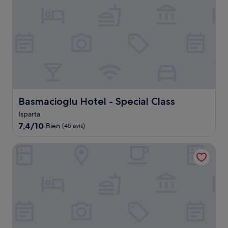
Basmacioglu Hotel - Special Class
Basmacioglu Hotel - Special Class
Isparta
7.4
7,4/10
Bien
(45 avis)
sur
10,
Hotel Altug
Bien,
(45 avis)