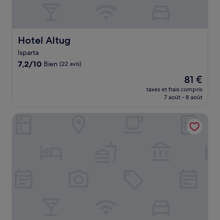
Hotel Altug
Hotel Altug
Isparta
7.2
7,2/10
Bien
(22 avis)
sur
Le
81 €
10,
nouveau
Bien,
taxes et frais compris
prix
7 août - 8 août
(22 avis)
est
de
Maykon Hotel
81 €