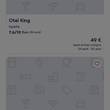
Otel King
Otel King
Isparta
7.6
7,6/10
Bien
(86 avis)
sur
Le
49 €
10,
nouveau
Bien,
taxes et frais compris
prix
29 août - 30 août
(86 avis)
est
de
Devin Otel Isparta
49 €