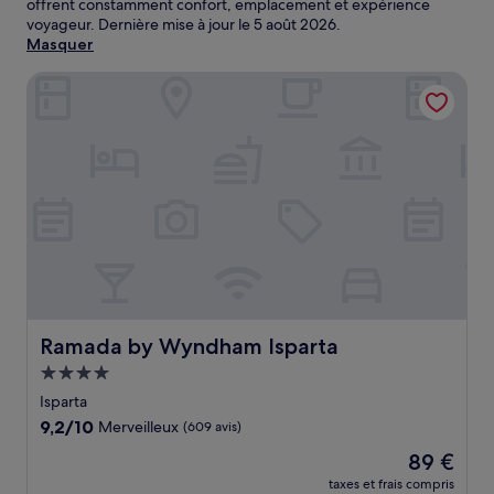
offrent constamment confort, emplacement et expérience
voyageur. Dernière mise à jour le
5 août 2026
.
Masquer
Ramada by Wyndham Isparta
Ramada by Wyndham Isparta
Ramada by Wyndham Isparta
Hébergement
4.0 étoiles
Isparta
9.2
9,2/10
Merveilleux
(609 avis)
sur
Le
89 €
10,
nouveau
Merveilleux,
taxes et frais compris