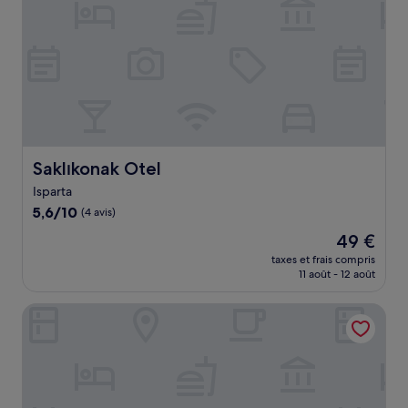
Saklıkonak Otel
Saklıkonak Otel
Isparta
5.6
5,6/10
(4 avis)
sur
Le
49 €
10,
nouveau
(4 avis)
taxes et frais compris
prix
11 août - 12 août
est
de
Melodi VIP
49 €