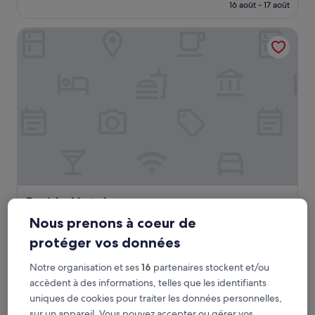
prix
16 août - 17 août
(609 avis)
est
de
Barida Hotels
89 €
Barida Hotels
Barida Hotels
Hébergement
Nous prenons à coeur de
5.0 étoiles
Isparta
protéger vos données
9.0
9,0/10
Merveilleux
(416 avis)
sur
Notre organisation et ses
16
partenaires stockent et/ou
Le
94 €
10,
accèdent à des informations, telles que les identifiants
nouveau
Merveilleux,
taxes et frais compris
uniques de cookies pour traiter les données personnelles,
prix
16 août - 17 août
(416 avis)
est
sur un appareil. Vous pouvez accepter ou gérer vos