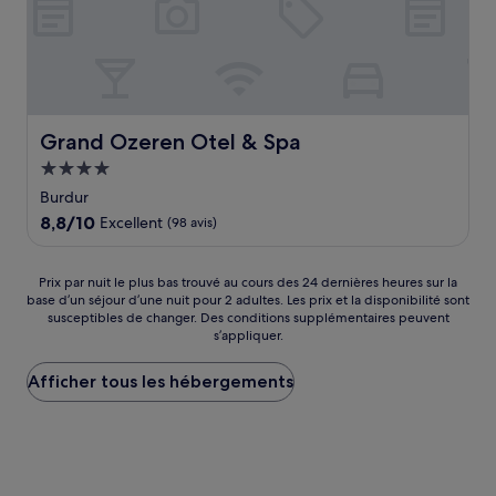
Grand Ozeren Otel & Spa
Grand Ozeren Otel & Spa
Hébergement
4.0 étoiles
Burdur
8.8
8,8/10
Excellent
(98 avis)
sur
10,
Excellent,
Prix
Prix par nuit le plus bas trouvé au cours des 24 dernières heures sur la
(98 avis)
base d’un séjour d’une nuit pour 2 adultes. Les prix et la disponibilité sont
par
susceptibles de changer. Des conditions supplémentaires peuvent
nuit
s’appliquer.
le
plus
Afficher tous les hébergements
bas
trouvé
au
cours
des
24 dernières