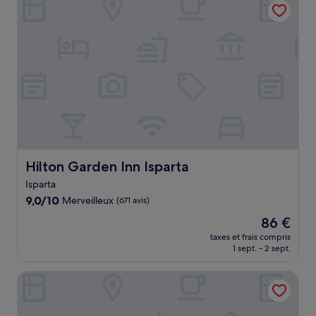
50 €
Hilton Garden Inn Isparta
Hilton Garden Inn Isparta
Isparta
9.0
9,0/10
Merveilleux
(671 avis)
sur
Le
86 €
10,
nouveau
Merveilleux,
taxes et frais compris
prix
1 sept. - 2 sept.
(671 avis)
est
de
Saklıkonak Otel
86 €