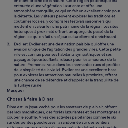
en étant proche de la nature. Cette région pittoresque est
entourée d'une végétation luxuriante et offre une
atmosphère tranquille, ce qui en fait un excellent choix pour
la détente. Les visiteurs peuvent explorer les traditions et
coutumes locales, y compris les festivals saisonniers qui
mettent en valeur le riche patrimoine de la région. Les sites
historiques à proximité offrent un aperçu du passé de la
région, ce qui en fait un séjour culturellement enrichissant.
Evciler
: Evciler est une destination paisible qui offre une
évasion unique de l'agitation des grandes villes. Cette petite
ville est connue pour ses habitants sympathiques et ses
paysages époustouflants, idéaux pour les amoureux de la
nature. Promenez-vous dans les charmantes rues et profitez
de la simplicité de la vie ici. Evciler est une excellente base
pour explorer les attractions naturelles à proximité, offrant
une chance de se détendre et d'apprécier la tranquillité de
la Türkiye rurale.
Masquer
Choses à faire à Dinar
Dinar est un joyau caché pour les amateurs de plein air, offrant
des lacs magnifiques, des forêts luxuriantes et des montagnes à
couper le souffle. Vivez des activités palpitantes comme le ski
sur des pentes poudreuses, la randonnée sur des sentiers
pittoresques ou profitez d'une journée de détente au bord de