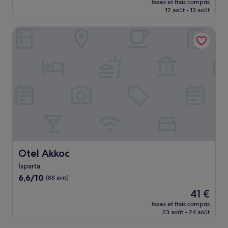
Excellent,
taxes et frais compris
prix
12 août - 13 août
(129 avis)
est
de
Otel Akkoc
61 €
Otel Akkoc
Otel Akkoc
Isparta
6.6
6,6/10
(88 avis)
sur
Le
41 €
10,
nouveau
(88 avis)
taxes et frais compris
prix
23 août - 24 août
est