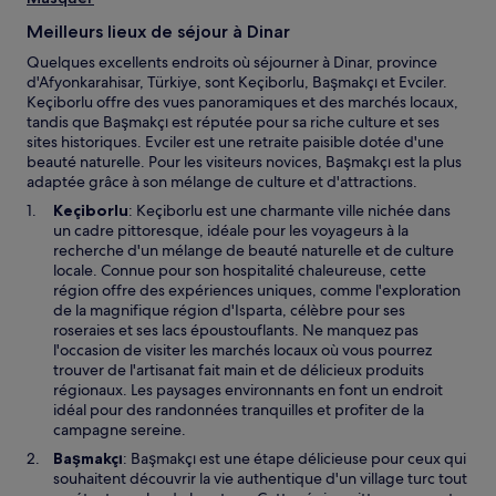
Meilleurs lieux de séjour à Dinar
Quelques excellents endroits où séjourner à Dinar, province
d'Afyonkarahisar, Türkiye, sont Keçiborlu, Başmakçı et Evciler.
Keçiborlu offre des vues panoramiques et des marchés locaux,
tandis que Başmakçı est réputée pour sa riche culture et ses
sites historiques. Evciler est une retraite paisible dotée d'une
beauté naturelle. Pour les visiteurs novices, Başmakçı est la plus
adaptée grâce à son mélange de culture et d'attractions.
Keçiborlu
: Keçiborlu est une charmante ville nichée dans
un cadre pittoresque, idéale pour les voyageurs à la
recherche d'un mélange de beauté naturelle et de culture
locale. Connue pour son hospitalité chaleureuse, cette
région offre des expériences uniques, comme l'exploration
de la magnifique région d'Isparta, célèbre pour ses
roseraies et ses lacs époustouflants. Ne manquez pas
l'occasion de visiter les marchés locaux où vous pourrez
trouver de l'artisanat fait main et de délicieux produits
régionaux. Les paysages environnants en font un endroit
idéal pour des randonnées tranquilles et profiter de la
campagne sereine.
Başmakçı
: Başmakçı est une étape délicieuse pour ceux qui
souhaitent découvrir la vie authentique d'un village turc tout