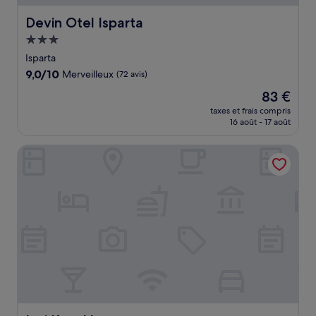
Devin Otel Isparta
Devin Otel Isparta
Hébergement
3.0 étoiles
Isparta
9.0
9,0/10
Merveilleux
(72 avis)
sur
Le
83 €
10,
nouveau
Merveilleux,
taxes et frais compris
prix
16 août - 17 août
(72 avis)
est
de
Inci Konaklama
83 €