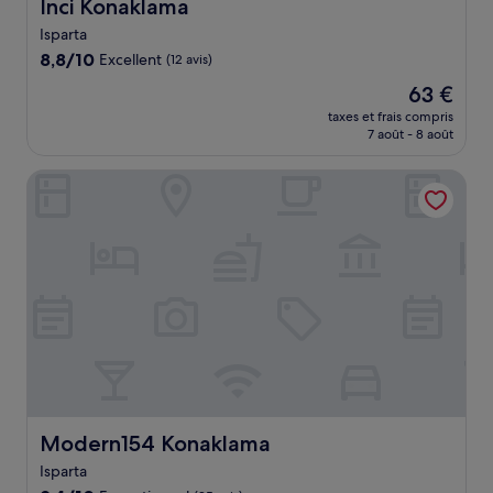
Inci Konaklama
Inci Konaklama
Isparta
8.8
8,8/10
Excellent
(12 avis)
sur
Le
63 €
10,
nouveau
Excellent,
taxes et frais compris
prix
7 août - 8 août
(12 avis)
est
de
Modern154 Konaklama
63 €
Modern154 Konaklama
Modern154 Konaklama
Isparta