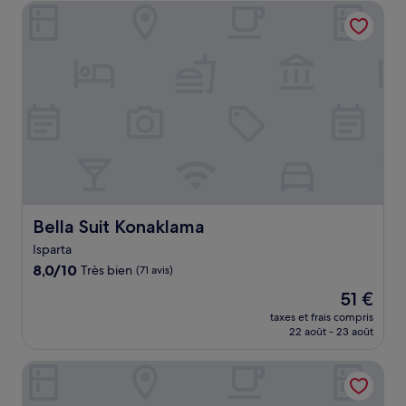
de
Bella Suit Konaklama
41 €
Bella Suit Konaklama
Bella Suit Konaklama
Isparta
8.0
8,0/10
Très bien
(71 avis)
sur
Le
51 €
10,
nouveau
Très
taxes et frais compris
prix
22 août - 23 août
bien,
est
(71 avis)
de
Basmacioglu Hotel - Special Class
51 €