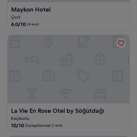
Maykon Hotel
Maykon Hotel
Çivril
6.0
6,0/10
(4 avis)
sur
10,
La Vie En Rose Otel by Söğütdağı
(4 avis)
La Vie En Rose Otel by Söğütdağı
La Vie En Rose Otel by Söğütdağı
Keçiborlu
10.0
10/10
Exceptionnel
(1 avis)
sur
10,