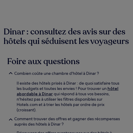
heures
sur
la
base
d’un
séjour
Dinar : consultez des avis sur des
d’une
hôtels qui séduisent les voyageurs
nuit
pour
2 adultes.
Les
Foire aux questions
prix
et
la
Combien coûte une chambre d'hôtel à Dinar ?
disponibilité
sont
Il existe des hôtels prisés à Dinar : de quoi satisfaire tous
susceptibles
les budgets et toutes les envies ! Pour trouver un
hôtel
de
abordable à Dinar
qui répond à tous vos besoins,
changer.
n'hésitez pas à utiliser les filtres disponibles sur
Des
Hotels.com et à trier les hôtels par ordre de prix
conditions
(croissant).
supplémentaires
Comment trouver des offres et gagner des récompenses
peuvent
auprès des hôtels à Dinar ?
s’appliquer.