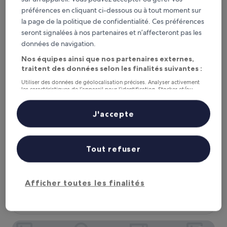
de
préférences en cliquant ci-dessous ou à tout moment sur
Artan Hotel
94 €
la page de la politique de confidentialité. Ces préférences
seront signalées à nos partenaires et n’affecteront pas les
données de navigation.
Nos équipes ainsi que nos partenaires externes,
traitent des données selon les finalités suivantes :
Utiliser des données de géolocalisation précises. Analyser activement
les caractéristiques de l’appareil pour l’identification. Stocker et/ou
accéder à des informations sur un appareil. Publicités et contenu
personnalisés, mesure de performance des publicités et du contenu,
études d’audience et développement de services.
J'accepte
Liste de nos partenaires (fournisseurs)
Artan Hotel
Artan Hotel
Hébergement
Tout refuser
3.0 étoiles
Isparta
7.6
7,6/10
Bien
(146 avis)
sur
Afficher toutes les finalités
Le
50 €
10,
nouveau
Bien,
taxes et frais compris
prix
24 août - 25 août
(146 avis)
est
de
Hilton Garden Inn Isparta