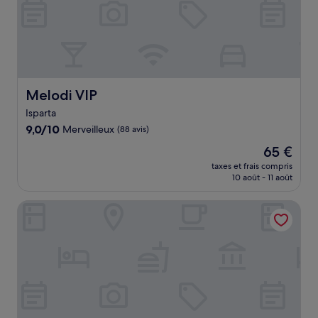
Melodi VIP
Melodi VIP
Isparta
9.0
9,0/10
Merveilleux
(88 avis)
sur
Le
65 €
10,
nouveau
Merveilleux,
taxes et frais compris
prix
10 août - 11 août
(88 avis)
est
de
Otel King
65 €