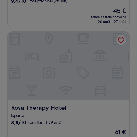
9.4
9,4/10
Exceptionnel
(35 avis)
sur
Le
45 €
10,
nouveau
Exceptionnel,
taxes et frais compris
prix
26 août - 27 août
(35 avis)
est
de
Rosa Therapy Hotel
45 €
Rosa Therapy Hotel
Rosa Therapy Hotel
Isparta
8.8
8,8/10
Excellent
(129 avis)
sur
Le
61 €
10,
nouveau