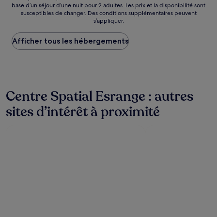
base d’un séjour d’une nuit pour 2 adultes. Les prix et la disponibilité sont
par
susceptibles de changer. Des conditions supplémentaires peuvent
nuit
s’appliquer.
le
plus
Afficher tous les hébergements
bas
trouvé
au
cours
des
24 dernières
Centre Spatial Esrange : autres
heures
sur
sites d’intérêt à proximité
la
base
d’un
séjour
d’une
nuit
pour
2 adultes.
Les
prix
et
la
disponibilité