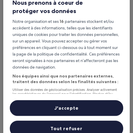
Nous prenons à coeur de
Consultez les prix pour ces dates
protéger vos données
Notre organisation et ses
16
partenaires stockent et/ou
Ce soir
Demain
accèdent à des informations, telles que les identifiants
6 août - 7 août
7 août - 8 août
uniques de cookies pour traiter les données personnelles,
Ce week-end
Le week-end prochain
sur un appareil. Vous pouvez accepter ou gérer vos
7 août - 9 août
14 août - 16 août
préférences en cliquant ci-dessous ou à tout moment sur
Centre Spatial Esrange : les
la page de la politique de confidentialité. Ces préférences
seront signalées à nos partenaires et n’affecteront pas les
5 meilleurs hôtels à proximité
données de navigation.
en un coup d’œil
Nos équipes ainsi que nos partenaires externes,
traitent des données selon les finalités suivantes :
Ice Hotel
— À 22,1 km de : Centre Spatial Esrange. Hôtel
3.5 étoiles. Avis voyageurs : 9,0/10 — Merveilleux.
Utiliser des données de géolocalisation précises. Analyser activement
les caractéristiques de l’appareil pour l’identification. Stocker et/ou
Recommandés
Prix (croissant)
Di
accéder à des informations sur un appareil. Publicités et contenu
personnalisés, mesure de performance des publicités et du contenu,
études d’audience et développement de services.
J'accepte
Centre Spatial Esrange : où loger
Liste de nos partenaires (fournisseurs)
à proximité ?
Tout refuser