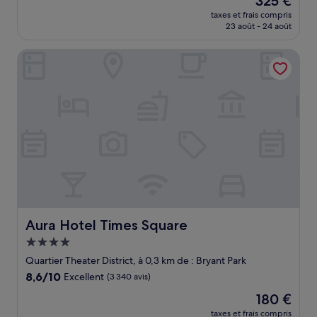
325 €
10,
nouveau
Exceptionnel,
taxes et frais compris
prix
23 août - 24 août
(4 632 avis)
est
de
Aura Hotel Times Square
325 €
Aura Hotel Times Square
Aura Hotel Times Square
Hébergement
4.0 étoiles
Quartier Theater District, à 0,3 km de : Bryant Park
8.6
8,6/10
Excellent
(3 340 avis)
sur
Le
180 €
10,
nouveau
Excellent,
taxes et frais compris