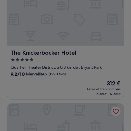
The Knickerbocker Hotel
The Knickerbocker Hotel
Hébergement
5.0 étoiles
Quartier Theater District, à 0,3 km de : Bryant Park
9.2
9,2/10
Merveilleux
(1 920 avis)
sur
Le
312 €
10,
nouveau
Merveilleux,
taxes et frais compris
prix
16 août - 17 août
(1 920 avis)
est
de
Residence Inn by Marriott New York Manhattan/Times Sq
312 €