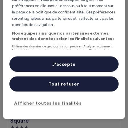
Hébergement
préférences en cliquant ci-dessous ou à tout moment sur
3.5 étoiles
Garment District, à 0,8 km de : Bryant Park
la page de la politique de confidentialité. Ces préférences
8.8
8,8/10
Excellent
(4 981 avis)
seront signalées à nos partenaires et n’affecteront pas les
sur
Le
148 €
10,
données de navigation.
nouveau
Excellent,
taxes et frais compris
prix
Nos équipes ainsi que nos partenaires externes,
16 août - 17 août
(4 981 avis)
est
traitent des données selon les finalités suivantes :
de
Millennium Hotel Broadway Times Square
Utiliser des données de géolocalisation précises. Analyser activement
148 €
les caractéristiques de l’appareil pour l’identification. Stocker et/ou
accéder à des informations sur un appareil. Publicités et contenu
personnalisés, mesure de performance des publicités et du contenu,
études d’audience et développement de services.
J'accepte
Liste de nos partenaires (fournisseurs)
Tout refuser
Afficher toutes les finalités
Millennium Hotel Broadway Times Square
Millennium Hotel Broadway Times
Square
Hébergement