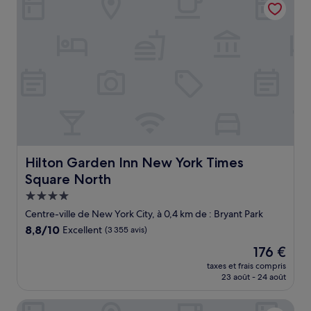
340 €
Hilton Garden Inn New York Times Square North
Hilton Garden Inn New York Times
Square North
Hébergement
4.0 étoiles
Centre-ville de New York City, à 0,4 km de : Bryant Park
8.8
8,8/10
Excellent
(3 355 avis)
sur
Le
176 €
10,
nouveau
Excellent,
taxes et frais compris
prix
23 août - 24 août
(3 355 avis)
est
de
Tempo by Hilton New York Times Square