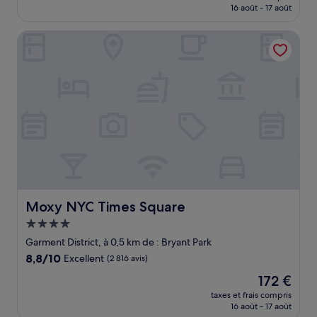
prix
16 août - 17 août
(3 340 avis)
est
de
Moxy NYC Times Square
180 €
Moxy NYC Times Square
Moxy NYC Times Square
Hébergement
4.0 étoiles
Garment District, à 0,5 km de : Bryant Park
8.8
8,8/10
Excellent
(2 816 avis)
sur
Le
172 €
10,
nouveau
Excellent,
taxes et frais compris
prix
16 août - 17 août
(2 816 avis)
est