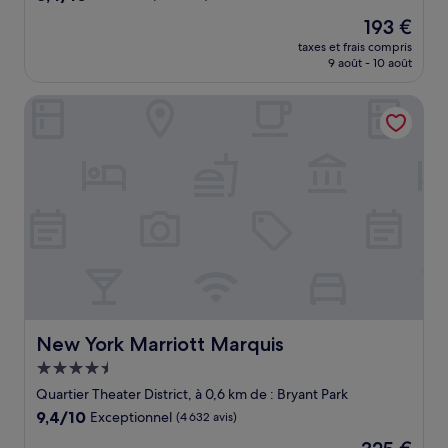
sur
Le
193 €
10,
nouveau
Très
taxes et frais compris
prix
9 août - 10 août
bien,
est
(7 519 avis)
de
New York Marriott Marquis
193 €
New York Marriott Marquis
New York Marriott Marquis
Hébergement
4.5 étoiles
Quartier Theater District, à 0,6 km de : Bryant Park
9.4
9,4/10
Exceptionnel
(4 632 avis)
sur
Le