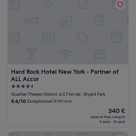
173 €
Hard Rock Hotel New York - Partner of ALL Accor
Hard Rock Hotel New York - Partner of
ALL Accor
Hébergement
4.5 étoiles
Quartier Theater District, à 0,7 km de : Bryant Park
9.4
9,4/10
Exceptionnel
(5 783 avis)
sur
Le
340 €
10,
nouveau
Exceptionnel,
taxes et frais compris
prix
9 août - 10 août
(5 783 avis)
est
de
Hilton Garden Inn New York Times Square North