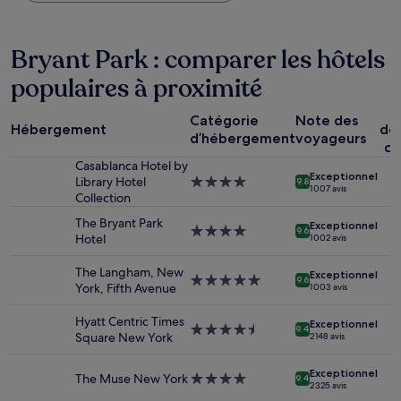
trouvé
au
cours
Bryant Park : comparer les hôtels
des
24 dernières
populaires à proximité
heures
sur
P
la
Catégorie
Note des
Hébergement
dé
base
d’hébergement
voyageurs
co
d’un
séjour
Casablanca Hotel by
Exceptionnel
d’une
Library Hotel
Hébergement
9.8
1 007 avis
nuit
Collection
4.0 étoiles
pour
The Bryant Park
Exceptionnel
2 adultes.
Hébergement
9.6
Hotel
1 002 avis
Les
4.0 étoiles
prix
The Langham, New
Exceptionnel
et
Hébergement
9.6
York, Fifth Avenue
1 003 avis
la
5.0 étoiles
disponibilité
Hyatt Centric Times
sont
Exceptionnel
Hébergement
9.4
Square New York
2 148 avis
susceptibles
4.5 étoiles
de
changer.
Exceptionnel
The Muse New York
Hébergement
9.4
2 325 avis
Des
4.0 étoiles