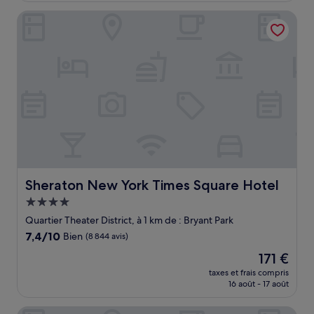
(3 145 avis)
de
Sheraton New York Times Square Hotel
180 €
Sheraton New York Times Square Hotel
Sheraton New York Times Square Hotel
Hébergement
4.0 étoiles
Quartier Theater District, à 1 km de : Bryant Park
7.4
7,4/10
Bien
(8 844 avis)
sur
Le
171 €
10,
nouveau
Bien,
taxes et frais compris
prix
16 août - 17 août
(8 844 avis)
est
de
Club Quarters Hotel Times Square - Midtown, New York