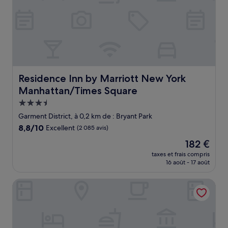
Residence Inn by Marriott New York Manhattan/Times S
Residence Inn by Marriott New York
Manhattan/Times Square
Hébergement
3.5 étoiles
Garment District, à 0,2 km de : Bryant Park
8.8
8,8/10
Excellent
(2 085 avis)
sur
Le
182 €
10,
nouveau
Excellent,
taxes et frais compris
prix
16 août - 17 août
(2 085 avis)
est
de
Hotel Edison Times Square
182 €