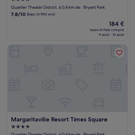
4.0 étoiles
Quartier Theater District, à 0,4 km de : Bryant Park
7.8
7,8/10
Bien
(6 980 avis)
sur
Le
184 €
10,
nouveau
Bien,
taxes et frais compris
prix
9 août - 10 août
(6 980 avis)
est
de
Margaritaville Resort Times Square
184 €
Margaritaville Resort Times Square
Margaritaville Resort Times Square
Hébergement
4.0 étoiles
Quartier Theater District, à 0,4 km de : Bryant Park