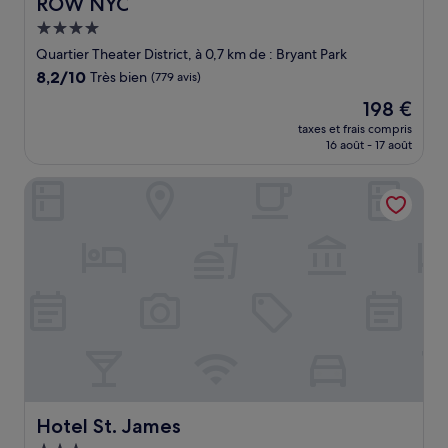
ROW NYC
ROW NYC
Hébergement
4.0 étoiles
Quartier Theater District, à 0,7 km de : Bryant Park
8.2
8,2/10
Très bien
(779 avis)
sur
Le
198 €
10,
nouveau
Très
taxes et frais compris
prix
16 août - 17 août
bien,
est
(779 avis)
de
Hotel St. James
198 €
Hotel St. James
Hotel St. James