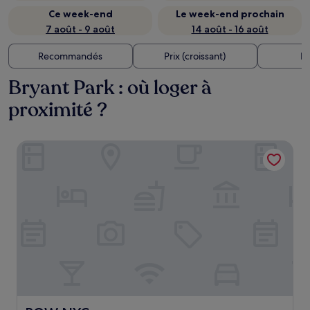
Ce week-end
Le week-end prochain
7 août - 9 août
14 août - 16 août
Recommandés
Prix (croissant)
Di
Bryant Park : où loger à
proximité ?
ROW NYC