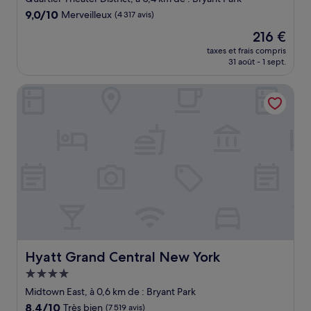
9.0
9,0/10
Merveilleux
(4 317 avis)
sur
Le
216 €
10,
nouveau
Merveilleux,
taxes et frais compris
prix
31 août - 1 sept.
(4 317 avis)
est
de
Hyatt Grand Central New York
216 €
Hyatt Grand Central New York
Hyatt Grand Central New York
Hébergement
4.0 étoiles
Midtown East, à 0,6 km de : Bryant Park
8.4
8,4/10
Très bien
(7 519 avis)