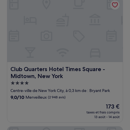
171 €
Club Quarters Hotel Times Square - Midtown, New York
Club Quarters Hotel Times Square -
Midtown, New York
Hébergement
4.0 étoiles
Centre-ville de New York City, à 0,3 km de : Bryant Park
9.0
9,0/10
Merveilleux
(2 948 avis)
sur
Le
173 €
10,
nouveau
Merveilleux,
taxes et frais compris
prix
13 août - 14 août
(2 948 avis)
est
de
Hard Rock Hotel New York - Partner of ALL Accor