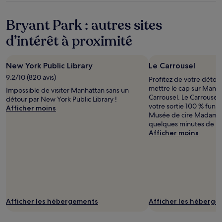
conditions
supplémentaires
Bryant Park : autres sites
peuvent
s’appliquer.
d’intérêt à proximité
New York Public Library
Le Carrousel
9.2/10 (820 avis)
Profitez de votre déto
mettre le cap sur Manha
Impossible de visiter Manhattan sans un
Carrousel. Le Carrousel 
détour par New York Public Library !
votre sortie 100 % fun 
Afficher moins
Musée de cire Madame T
quelques minutes de ma
Afficher moins
Afficher les hébergements
Afficher les héberg