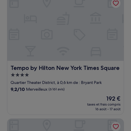
176 €
Tempo by Hilton New York Times Square
Tempo by Hilton New York Times Square
Hébergement
4.0 étoiles
Quartier Theater District, à 0,6 km de : Bryant Park
9.2
9,2/10
Merveilleux
(6 161 avis)
sur
Le
192 €
10,
nouveau
Merveilleux,
taxes et frais compris
prix
16 août - 17 août
(6 161 avis)
est
de
Archer Hotel New York
192 €