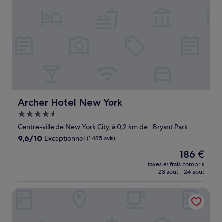
Archer Hotel New York
Archer Hotel New York
Hébergement
4.5 étoiles
Centre-ville de New York City, à 0,2 km de : Bryant Park
9.6
9,6/10
Exceptionnel
(1 485 avis)
sur
Le
186 €
10,
nouveau
Exceptionnel,
taxes et frais compris
prix
23 août - 24 août
(1 485 avis)
est
de
The Knickerbocker Hotel
186 €