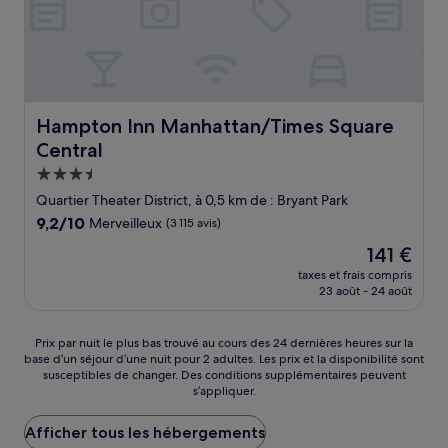
Hampton Inn Manhattan/Times Square Central
Hampton Inn Manhattan/Times Square
Central
Hébergement
3.5 étoiles
Quartier Theater District, à 0,5 km de : Bryant Park
9.2
9,2/10
Merveilleux
(3 115 avis)
sur
Le
141 €
10,
nouveau
Merveilleux,
taxes et frais compris
prix
23 août - 24 août
(3 115 avis)
est
de
141 €
Prix
Prix par nuit le plus bas trouvé au cours des 24 dernières heures sur la
base d’un séjour d’une nuit pour 2 adultes. Les prix et la disponibilité sont
par
susceptibles de changer. Des conditions supplémentaires peuvent
nuit
s’appliquer.
le
plus
Afficher tous les hébergements
bas