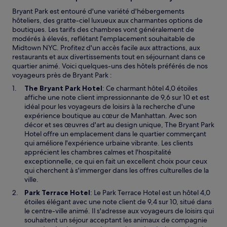
Bryant Park est entouré d'une variété d'hébergements
hôteliers, des gratte-ciel luxueux aux charmantes options de
boutiques. Les tarifs des chambres vont généralement de
modérés à élevés, reflétant l'emplacement souhaitable de
Midtown NYC. Profitez d'un accès facile aux attractions, aux
restaurants et aux divertissements tout en séjournant dans ce
quartier animé. Voici quelques-uns des hôtels préférés de nos
voyageurs près de Bryant Park :
S
The Bryant Park Hotel
: Ce charmant hôtel 4,0 étoiles
’
affiche une note client impressionnante de 9,6 sur 10 et est
o
idéal pour les voyageurs de loisirs à la recherche d'une
u
expérience boutique au cœur de Manhattan. Avec son
v
décor et ses œuvres d'art au design unique, The Bryant Park
r
Hotel offre un emplacement dans le quartier commerçant
e
qui améliore l'expérience urbaine vibrante. Les clients
d
apprécient les chambres calmes et l'hospitalité
a
exceptionnelle, ce qui en fait un excellent choix pour ceux
n
qui cherchent à s'immerger dans les offres culturelles de la
s
ville.
u
S
Park Terrace Hotel
: Le Park Terrace Hotel est un hôtel 4,0
n
’
étoiles élégant avec une note client de 9,4 sur 10, situé dans
e
o
le centre-ville animé. Il s'adresse aux voyageurs de loisirs qui
n
u
souhaitent un séjour acceptant les animaux de compagnie
o