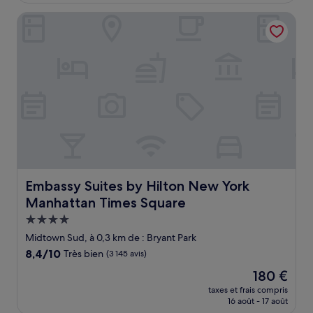
de
Embassy Suites by Hilton New York Manhattan Times Squ
172 €
Embassy Suites by Hilton New York Manhattan Times Sq
Embassy Suites by Hilton New York
Manhattan Times Square
Hébergement
4.0 étoiles
Midtown Sud, à 0,3 km de : Bryant Park
8.4
8,4/10
Très bien
(3 145 avis)
sur
Le
180 €
10,
nouveau
Très
taxes et frais compris
prix
16 août - 17 août
bien,
est