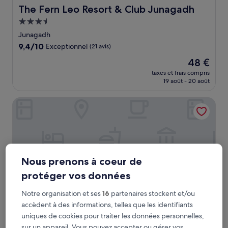
The Fern Leo Resort & Club Junagadh
The Fern Leo Resort & Club Junagadh
Hébergement
3.5 étoiles
Junagadh
9.4
9,4/10
Exceptionnel
(21 avis)
sur
Le
48 €
10,
nouveau
Exceptionnel,
taxes et frais compris
prix
19 août - 20 août
(21 avis)
est
de
The Byke Suraj Club
48 €
Nous prenons à coeur de
protéger vos données
Notre organisation et ses
16
partenaires stockent et/ou
accèdent à des informations, telles que les identifiants
uniques de cookies pour traiter les données personnelles,
The Byke Suraj Club
The Byke Suraj Club
sur un appareil. Vous pouvez accepter ou gérer vos