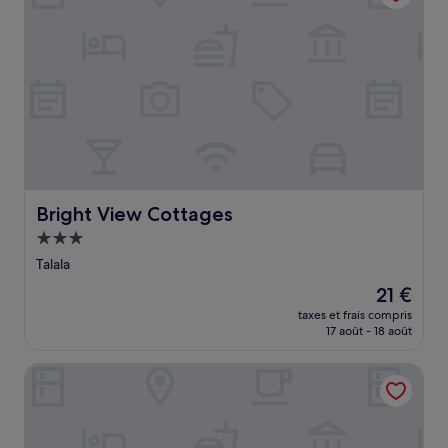
Bright View Cottages
Bright View Cottages
Hébergement
3.0 étoiles
Talala
Le
21 €
nouveau
taxes et frais compris
prix
17 août - 18 août
est
de
LUXURIA INN BY CHANDAN
21 €