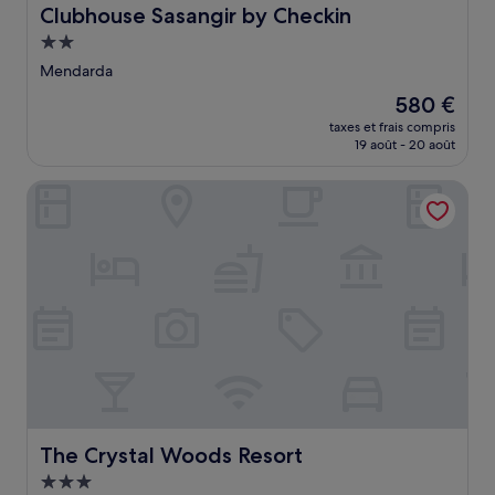
Clubhouse Sasangir by Checkin
Clubhouse Sasangir by Checkin
Hébergement
2.0 étoiles
Mendarda
Le
580 €
nouveau
taxes et frais compris
prix
19 août - 20 août
est
de
The Crystal Woods Resort
580 €
The Crystal Woods Resort
The Crystal Woods Resort
Hébergement