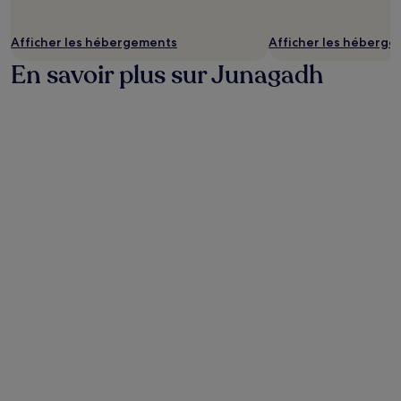
Afficher les hébergements
Afficher les héberg
En savoir plus sur Junagadh
Photo prise par Prerana A V
Ph