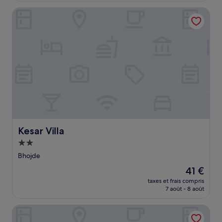
de
Kesar Villa
25 €
Kesar Villa
Kesar Villa
Hébergement
2.0 étoiles
Bhojde
Le
41 €
nouveau
taxes et frais compris
prix
7 août - 8 août
est
de
Bright View Cottages
41 €