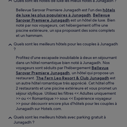
Quels sont les hôtels de luxe les mieux notés à Junagadh ?
Bellevue Sarovar Premiere Junagadh est l'un des
hôtels
de luxe les plus populaires à Junagadh
.
Bellevue
Sarovar Premiere Junagadh
est un hôtel de luxe. Bien
noté par nos voyageurs, cet hébergement offre une
piscine extérieure, un spa proposant des soins complets
et un hammam.
Quels sont les meilleurs hôtels pour les couples à Junagadh
?
Profitez d'une escapade inoubliable à deux en séjournant
dans un hôtel romantique bien noté à Junagadh. Nos
voyageurs sont séduits par l'hébergement
Bellevue
Sarovar Premiere Junagadh
, un hôtel qui propose un
restaurant.
The Fern Leo Resort & Club Junagadh
est
un autre hôtel romantique très apprécié. Cet hôtel offre
2 restaurants et une piscine extérieure et vous promet un
séjour idyllique. Utilisez les filtres << Adultes uniquement
>> ou << Romantique >> sous << Expérience voyageur
>> pour découvrir encore plus d'hôtels pour les couples à
Junagadh sur Hotels.com.
Quels sont les meilleurs hôtels avec parking gratuit à
Junagadh ?