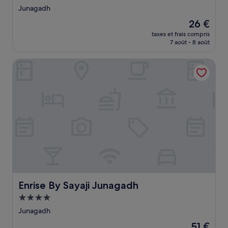
3.0 étoiles
Junagadh
Le
26 €
nouveau
taxes et frais compris
prix
7 août - 8 août
est
de
Enrise By Sayaji Junagadh
26 €
Enrise By Sayaji Junagadh
Enrise By Sayaji Junagadh
Hébergement
4.0 étoiles
Junagadh
Le
51 €