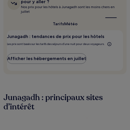
pour y aller ?
de
est
Nos prix pour les hôtels à Junagadh sont les moins chers en
changer.
le
juillet
Des
meilleur
moment
conditions
pour
Tarifs
Météo
supplémentaires
y
peuvent
aller ?
s’appliquer.
Junagadh : tendances de prix pour les hôtels
Les prix sont basés sur les tarifs des séjours d’une nuit pour deux voyageurs.
Afficher les hébergements en juillet
Junagadh : principaux sites
d’intérêt