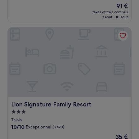
sur
Le
91 €
10,
nouveau
Très
taxes et frais compris
prix
9 août - 10 août
bien,
est
(2 avis)
de
Lion Signature Family Resort
91 €
Lion Signature Family Resort
Lion Signature Family Resort
Hébergement
3.0 étoiles
Talala
10.0
10/10
Exceptionnel
(3 avis)
sur
Le
35 €
10,