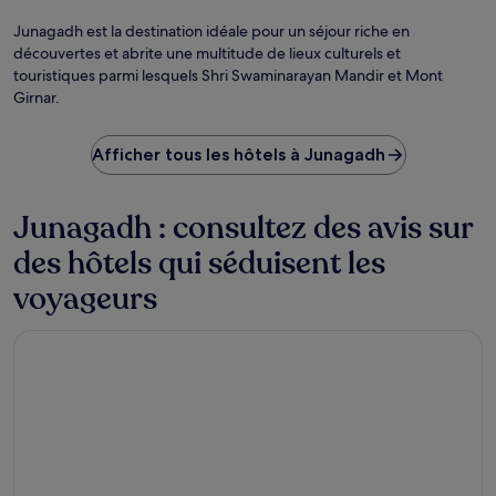
lib
de
Junagadh est la destination idéale pour un séjour riche en
dro
découvertes et abrite une multitude de lieux culturels et
pr
touristiques parmi lesquels Shri Swaminarayan Mandir et Mont
pa
Girnar.
Pr
A
V
Afficher tous les hôtels à Junagadh
Junagadh : consultez des avis sur
des hôtels qui séduisent les
voyageurs
Bellevue Sarovar Premiere Junagadh