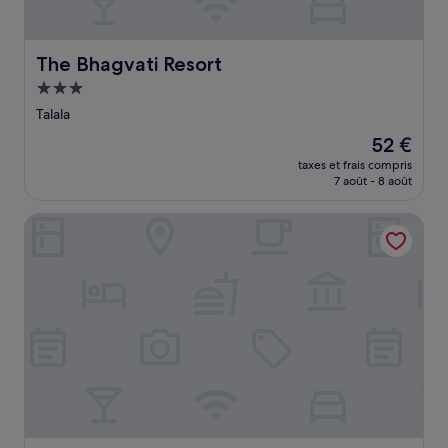
The Bhagvati Resort
The Bhagvati Resort
Hébergement
3.0 étoiles
Talala
Le
52 €
nouveau
taxes et frais compris
prix
7 août - 8 août
est
de
Clubhouse Sasangir by Checkin
52 €