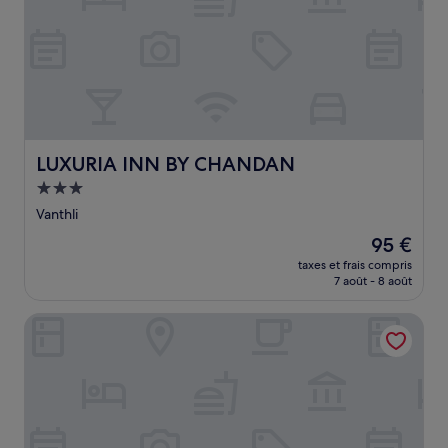
LUXURIA INN BY CHANDAN
LUXURIA INN BY CHANDAN
Hébergement
3.0 étoiles
Vanthli
Le
95 €
nouveau
taxes et frais compris
prix
7 août - 8 août
est
de
Vanam Resort
95 €