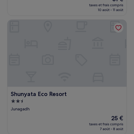
nouveau
taxes et frais compris
prix
10 août - 11 août
est
de
Shunyata Eco Resort
51 €
Shunyata Eco Resort
Shunyata Eco Resort
Hébergement
2.5 étoiles
Junagadh
Le
25 €
nouveau
taxes et frais compris
prix
7 août - 8 août
est