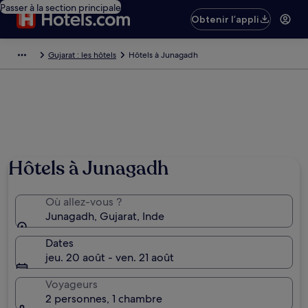
Passer à la section principale
Obtenir l’appli
Gujarat : les hôtels
Hôtels à Junagadh
Photo de Amit Ravaliya
Hôtels à Junagadh
Où allez-vous ?
Junagadh, Gujarat, Inde
Dates
jeu. 20 août - ven. 21 août
Voyageurs
2 personnes, 1 chambre