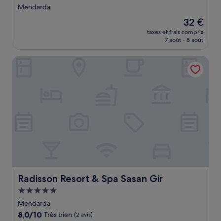
3.0 étoiles
Mendarda
Le
32 €
nouveau
taxes et frais compris
prix
7 août - 8 août
est
de
Radisson Resort & Spa Sasan Gir
32 €
Radisson Resort & Spa Sasan Gir
Radisson Resort & Spa Sasan Gir
Hébergement
5.0 étoiles
Mendarda
8.0
8,0/10
Très bien
(2 avis)