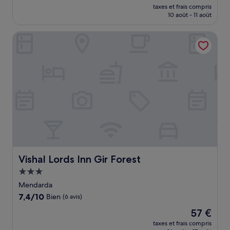
nouveau
Exceptionnel,
taxes et frais compris
prix
10 août - 11 août
(3 avis)
est
de
Vishal Lords Inn Gir Forest
35 €
Vishal Lords Inn Gir Forest
Vishal Lords Inn Gir Forest
Hébergement
3.0 étoiles
Mendarda
7.4
7,4/10
Bien
(6 avis)
sur
Le
57 €
10,
nouveau
Bien,
taxes et frais compris
prix