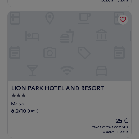
16 août - 17 août
(6 avis)
est
de
LION PARK HOTEL AND RESORT
57 €
LION PARK HOTEL AND RESORT
LION PARK HOTEL AND RESORT
Hébergement
3.0 étoiles
Maliya
6.0
6,0/10
(1 avis)
sur
Le
25 €
10,
nouveau
(1 avis)
taxes et frais compris
prix
10 août - 11 août
est