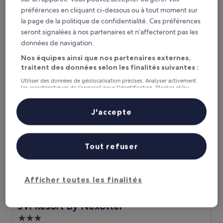
Hébergement
préférences en cliquant ci-dessous ou à tout moment sur
3.5 étoiles
Junagadh
la page de la politique de confidentialité. Ces préférences
5.4
5,4/10
seront signalées à nos partenaires et n’affecteront pas les
(3 avis)
sur
données de navigation.
Le
21 €
10,
nouveau
Nos équipes ainsi que nos partenaires externes,
(3 avis)
taxes et frais compris
prix
12 août - 13 août
traitent des données selon les finalités suivantes :
est
Utiliser des données de géolocalisation précises. Analyser activement
de
JVl Resort By Nexottel
les caractéristiques de l’appareil pour l’identification. Stocker et/ou
21 €
accéder à des informations sur un appareil. Publicités et contenu
personnalisés, mesure de performance des publicités et du contenu,
études d’audience et développement de services.
J'accepte
Liste de nos partenaires (fournisseurs)
Tout refuser
Afficher toutes les finalités
JVl Resort By Nexottel
JVl Resort By Nexottel
Hébergement