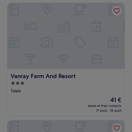
de
Vanray Farm And Resort
25 €
Vanray Farm And Resort
Vanray Farm And Resort
Hébergement
3.0 étoiles
Talala
Le
41 €
nouveau
taxes et frais compris
prix
17 août - 18 août
est
de
Hiran Gir Retreat Sasan Gir
41 €