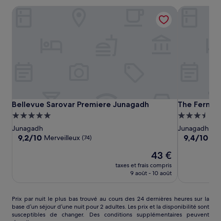
Bellevue Sarovar Premiere Junagadh
The Fern Le
Bellevue
Bellevue
The
Bellevue Sarovar Premiere Junagadh
The Fern Le
Bellevue Sarovar Premiere Junagadh
The Fern L
Sarovar
Sarovar
Fern
Hébergement
Hébergeme
Premiere
Premiere
Leo
5.0 étoiles
3.5 étoiles
Junagadh
Junagadh
Junagadh
Junagadh
Resort
9.2
9.4
9,2/10
9,4/10
Merveilleux
Exc
(74)
&
sur
sur
Le
43 €
10,
10,
Club
nouveau
Merveilleux,
Exceptionne
Junagadh
taxes et frais compris
prix
(74)
(21)
9 août - 10 août
est
de
43 €
Prix
Prix par nuit le plus bas trouvé au cours des 24 dernières heures sur la
base d’un séjour d’une nuit pour 2 adultes. Les prix et la disponibilité sont
par
susceptibles de changer. Des conditions supplémentaires peuvent
nuit