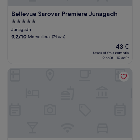
Bellevue Sarovar Premiere Junagadh
Bellevue Sarovar Premiere Junagadh
Hébergement
5.0 étoiles
Junagadh
9.2
9,2/10
Merveilleux
(74 avis)
sur
Le
43 €
10,
nouveau
Merveilleux,
taxes et frais compris
prix
9 août - 10 août
(74 avis)
est
de
The Fern Leo Resort & Club Junagadh
43 €