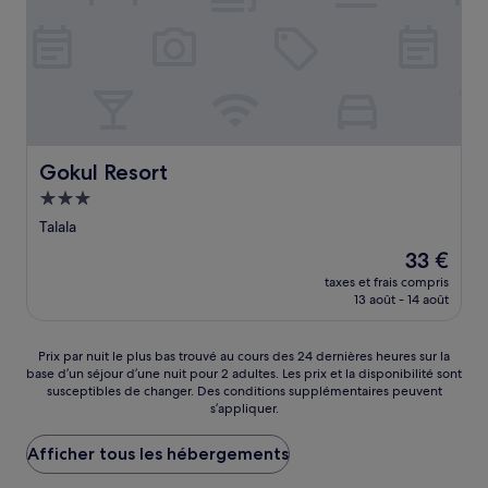
Gokul Resort
Gokul Resort
Hébergement
3.0 étoiles
Talala
Le
33 €
nouveau
taxes et frais compris
prix
13 août - 14 août
est
de
33 €
Prix
Prix par nuit le plus bas trouvé au cours des 24 dernières heures sur la
base d’un séjour d’une nuit pour 2 adultes. Les prix et la disponibilité sont
par
susceptibles de changer. Des conditions supplémentaires peuvent
nuit
s’appliquer.
le
plus
Afficher tous les hébergements
bas
trouvé