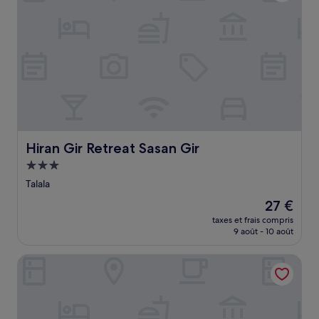
Hiran Gir Retreat Sasan Gir
Hiran Gir Retreat Sasan Gir
Hébergement
3.0 étoiles
Talala
Le
27 €
nouveau
taxes et frais compris
prix
9 août - 10 août
est
de
Gokul Resort
27 €