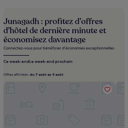
au
cours
des
24 dernières
Junagadh : profitez d’offres
heures
sur
d’hôtel de dernière minute et
la
économisez davantage
base
d’un
séjour
Connectez-vous pour bénéficier d’économies exceptionnelles.
d’une
nuit
Ce week-end
Le week-end prochain
pour
2 adultes.
Les
Offres affichées :
du 7 août au 9 août
Offres
du
prix
affichées :
7
Bellevue Sarovar Premiere Junagadh
et
The F
août
la
disponibilité
au
sont
9
susceptibles
août
de
changer.
Des
conditions