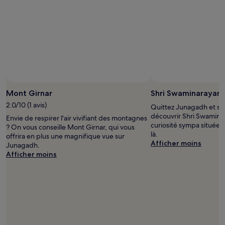
Mont Girnar
Shri Swaminarayan
2.0/10 (1 avis)
Quittez Junagadh et son
découvrir Shri Swamina
Envie de respirer l'air vivifiant des montagnes
curiosité sympa située 
? On vous conseille Mont Girnar, qui vous
là.
offrira en plus une magnifique vue sur
Afficher moins
Junagadh.
Afficher moins