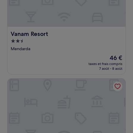
Vanam Resort
Vanam Resort
Hébergement
2.5 étoiles
Mendarda
Le
46 €
nouveau
taxes et frais compris
prix
7 août - 8 août
est
de
The Bhagvati Resort
46 €