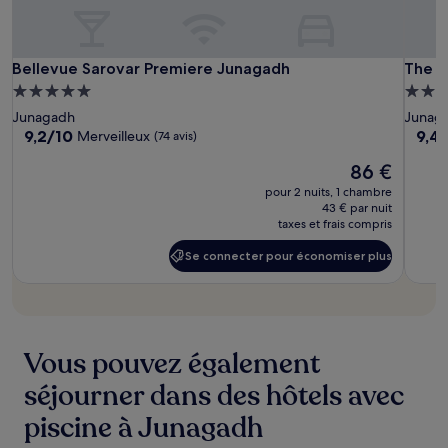
supplémentaires
peuvent
s’appliquer.
Bellevue
Belle
The
Bellevue Sarovar Premiere Junagadh
The F
Bellevue Sarovar Premiere Junagadh
The F
Sarovar
Sarov
Fern
Hébergement
Hébe
Premiere
Premi
Leo
5.0 étoiles
3.5 ét
Junagadh
Junag
Junagadh
Junag
Resor
9.2
9.4
9,2/10
9,4
Merveilleux
(74 avis)
&
sur
sur
Le
86 €
10,
10,
Club
nouveau
Merveilleux,
Exce
Junag
pour 2 nuits, 1 chambre
prix
(74 avis)
(21 av
43 € par nuit
est
taxes et frais compris
de
Se connecter pour économiser plus
86 €
Se
connecter
pour
économiser
plus
Vous pouvez également
séjourner dans des hôtels avec
piscine à Junagadh