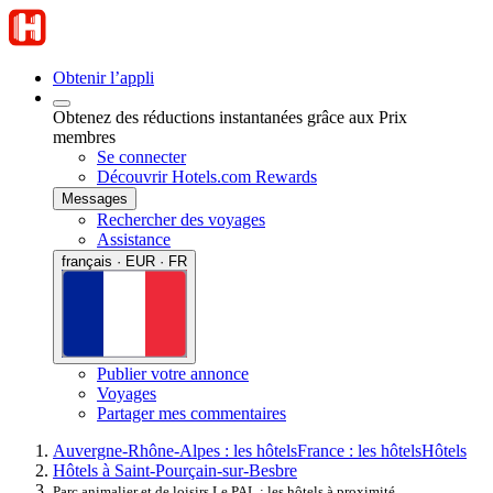
Obtenir l’appli
Obtenez des réductions instantanées grâce aux Prix
membres
Se connecter
Découvrir Hotels.com Rewards
Messages
Rechercher des voyages
Assistance
français · EUR · FR
Publier votre annonce
Voyages
Partager mes commentaires
Auvergne-Rhône-Alpes : les hôtels
France : les hôtels
Hôtels
Hôtels à Saint-Pourçain-sur-Besbre
Parc animalier et de loisirs Le PAL : les hôtels à proximité