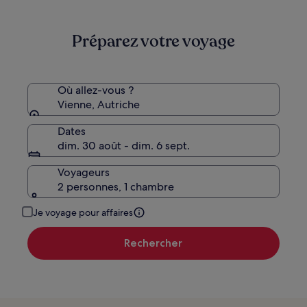
99 €
voir
plus
Préparez votre voyage
d’informations
sur
le
tarif
standard.
Où allez-vous ?
Vienne, Autriche
Dates
dim. 30 août - dim. 6 sept.
Voyageurs
2 personnes, 1 chambre
Je voyage pour affaires
Rechercher