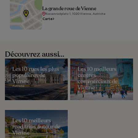
La grande roue de Vienne
Riesenradplatz 1, 1020 Vienne, Autriche
Carte
Découvrez aussi...
Les 10 rues les plus
Les 10 meilleurs
populaires de
centres
Vienne
commerciaux de
Autriche
Vienne
Autriche
Les 10 meilleurs
road trips autour de
Vienne
Autriche