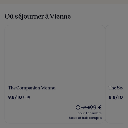
Où séjourner à Vienne
The Companion Vienna
The Social
The
The
The Companion Vienna
The Socia
Companion
Social
9.8
8.8
9,8/10
8,8/10
(101)
(7
Vienna
Hub
sur
sur
Vienna
Le
99 €
10,
10,
Le
174 €
nouveau
(101)
(715)
prix
pour 1 chambre
prix
était
taxes et frais compris
est
de
de
174 €,