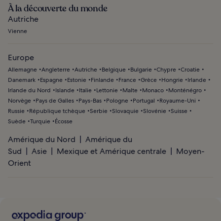
À la découverte du monde
Autriche
Vienne
Europe
Allemagne
Angleterre
Autriche
Belgique
Bulgarie
Chypre
Croatie
Danemark
Espagne
Estonie
Finlande
France
Grèce
Hongrie
Irlande
Irlande du Nord
Islande
Italie
Lettonie
Malte
Monaco
Monténégro
Norvège
Pays de Galles
Pays-Bas
Pologne
Portugal
Royaume-Uni
Russie
République tchèque
Serbie
Slovaquie
Slovénie
Suisse
Suède
Turquie
Écosse
Amérique du Nord
Amérique du
Sud
Asie
Mexique et Amérique centrale
Moyen-
Orient