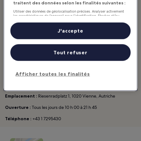
traitent des données selon les finalités suivantes :
Utiliser des données de géolocalisation précises. Analyser activement
les caractéristiques de l’appareil pour l’identification. Stocker et/ou
accéder à des informations sur un appareil. Publicités et contenu
personnalisés, mesure de performance des publicités et du contenu,
Recommandé pour :
Couples, Familles, Histoire, Photographie
études d’audience et développement de services.
J'accepte
Liste de nos partenaires (fournisseurs)
La Wiener Riesenrad, plus connue sous le nom de grande roue de
Vienne, a un passé haut en couleurs. Construite en 1897, elle a été
conçue par des ingénieurs britanniques et reconstruite après la
Tout refuser
Seconde Guerre mondiale avec seulement la moitié de ses 30
nacelles d’origine. Elle figure dans un film de James Bond,
Tuer
n’est pas jouer
(1987). Le sommet de la roue (qui culmine à environ
Afficher toutes les finalités
65 mètres) dévoile une vue imprenable sur Vienne. Les billets
coûtent environ 10 EUR par personne.
Emplacement :
Riesenradplatz 1, 1020 Vienne, Autriche
Ouverture :
Tous les jours de 10 h 00 à 21 h 45
Téléphone :
+43 1 7295430