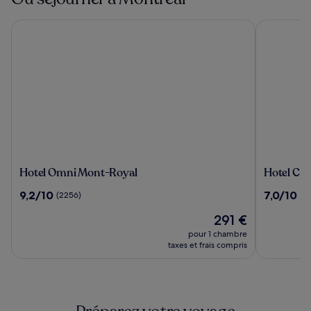
Hotel Omni Mont-Royal
Hotel Chr
Hotel
Hotel
Hotel Omni Mont-Royal
Hotel Ch
Omni
Chrome
9.2
7.0
9,2/10
7,0/10
(2256)
(4
Mont-
Montreal
sur
sur
Royal
Le
291 €
10,
10,
nouveau
(2256)
(4439)
pour 1 chambre
prix
taxes et frais compris
est
de
291 €