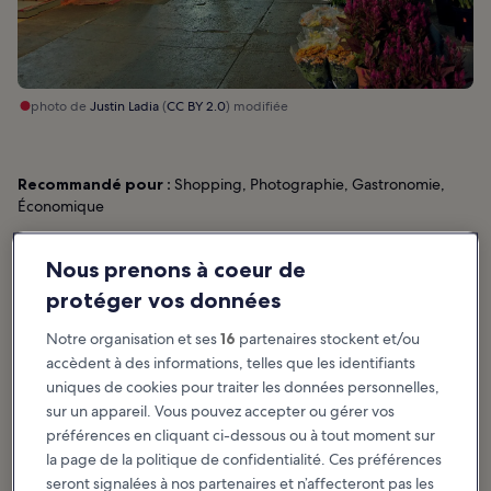
photo de
Justin Ladia
(
CC BY 2.0
) modifiée
Recommandé pour :
Shopping, Photographie, Gastronomie,
Économique
Ce marché fermier populaire offre un bel aperçu de la vie
Nous prenons à coeur de
quotidienne à Montréal. Installé à 2,5 km au sud du centre-ville
dans un splendide édifice Art déco, le marché Atwater propose un
protéger vos données
grand choix de produits, dont des fruits, des légumes, du
Notre organisation et ses
16
partenaires stockent et/ou
fromage, du pain et plus encore. Au milieu de vos flâneries dans
les allées animées, vous pourrez manger un morceau, boire un
accèdent à des informations, telles que les identifiants
café ou siroter un verre de vin dans l’un des nombreux endroits où
uniques de cookies pour traiter les données personnelles,
il est possible de faire une pause. Ne manquez pas les produits du
sur un appareil. Vous pouvez accepter ou gérer vos
sirop d’érable pour ramener chez vous des saveurs typiquement
préférences en cliquant ci-dessous ou à tout moment sur
québécoises.
la page de la politique de confidentialité. Ces préférences
seront signalées à nos partenaires et n’affecteront pas les