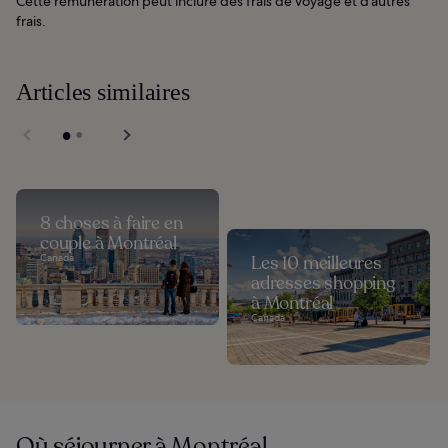
Cette rémunération peut inclure des frais de voyage et d’autres
frais.
Articles similaires
8 choses à faire en
couple à Montréal
Canada
Les 10 meilleures
adresses shopping
à Montréal
Canada
Où séjourner à Montréal