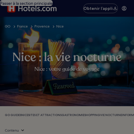
Passer à la section principale
Obtenir l’appli
GO
France
Provence
Nice
Nice : la vie nocturne
Nice : votre guide de voyage
GO GUIDES
NICE
SITES ET ATTRACTIONS
GASTRONOMIE
SHOPPING
VIE NOCTURNE
INFORM
Contenu