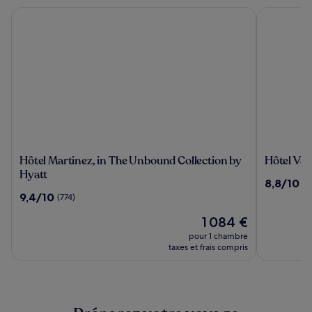
Hôtel Martinez, in The Unbound Collection by Hyatt
Hôtel Vaca
Hôtel
Hôtel
Hôtel Martinez, in The Unbound Collection by
Hôtel Vac
Martinez,
Vacances
Hyatt
8.8
8,8/10
(1
in
Bleues
sur
9.4
9,4/10
(774)
The
Le
10,
sur
Unbound
Royal
Le
(1209)
1 084 €
10,
Collection
nouveau
(774)
pour 1 chambre
by
prix
taxes et frais compris
Hyatt
est
de
1 084 €