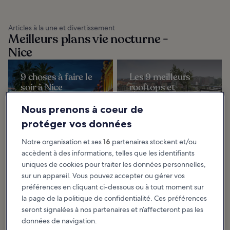
Articles à la une et divertissement
Meilleurs plans vie nocturne -
Nice
9 choses à faire le
Les 9 meilleurs
soir à Nice
rooftops et
À Nice, après un bon dîner, il
terrasses de Nice
existe de nombreuses façons de
découvrir la riche culture de cette
Si vous recherchez un endroit
Nous prenons à coeur de
ville située aux abords des eaux
original pour passer une soirée
bleues de...
romantique après une après-midi
sous le soleil méditerranéen ou
protéger vos données
simplement...
Notre organisation et ses
16
partenaires stockent et/ou
accèdent à des informations, telles que les identifiants
Les 10 meilleurs
uniques de cookies pour traiter les données personnelles,
clubs et bars de
sur un appareil. Vous pouvez accepter ou gérer vos
plage de Nice
préférences en cliquant ci-dessous ou à tout moment sur
La capitale de la Côte d’Azur offre
de nombreux endroits où se
la page de la politique de confidentialité. Ces préférences
détendre et admirer la beauté du
sud de la France. Dès votre
seront signalées à nos partenaires et n’affecteront pas les
arrivée, vous...
données de navigation.