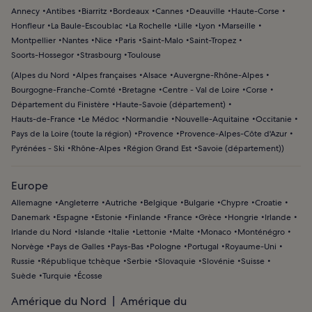
Annecy
Antibes
Biarritz
Bordeaux
Cannes
Deauville
Haute-Corse
Honfleur
La Baule-Escoublac
La Rochelle
Lille
Lyon
Marseille
Montpellier
Nantes
Nice
Paris
Saint-Malo
Saint-Tropez
Soorts-Hossegor
Strasbourg
Toulouse
(
Alpes du Nord
Alpes françaises
Alsace
Auvergne-Rhône-Alpes
Bourgogne-Franche-Comté
Bretagne
Centre - Val de Loire
Corse
Département du Finistère
Haute-Savoie (département)
Hauts-de-France
Le Médoc
Normandie
Nouvelle-Aquitaine
Occitanie
Pays de la Loire (toute la région)
Provence
Provence-Alpes-Côte d'Azur
Pyrénées - Ski
Rhône-Alpes
Région Grand Est
Savoie (département)
)
Europe
Allemagne
Angleterre
Autriche
Belgique
Bulgarie
Chypre
Croatie
Danemark
Espagne
Estonie
Finlande
France
Grèce
Hongrie
Irlande
Irlande du Nord
Islande
Italie
Lettonie
Malte
Monaco
Monténégro
Norvège
Pays de Galles
Pays-Bas
Pologne
Portugal
Royaume-Uni
Russie
République tchèque
Serbie
Slovaquie
Slovénie
Suisse
Suède
Turquie
Écosse
Amérique du Nord
Amérique du