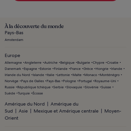
À la découverte du monde
Pays-Bas
Amsterdam
Europe
Allemagne
Angleterre
Autriche
Belgique
Bulgarie
Chypre
Croatie
Danemark
Espagne
Estonie
Finlande
France
Grèce
Hongrie
Irlande
Irlande du Nord
Islande
Italie
Lettonie
Malte
Monaco
Monténégro
Norvège
Pays de Galles
Pays-Bas
Pologne
Portugal
Royaume-Uni
Russie
République tchèque
Serbie
Slovaquie
Slovénie
Suisse
Suède
Turquie
Écosse
Amérique du Nord
Amérique du
Sud
Asie
Mexique et Amérique centrale
Moyen-
Orient