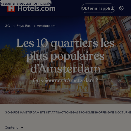
Passer à la section principale
Obtenir l’appli
GO
Pays-Bas
Amsterdam
Les 10 quartiers les
plus populaires
d’Amsterdam
Où séjourner à Amsterdam ?
GO GUIDES
AMSTERDAM
SITES ET ATTRACTIONS
GASTRONOMIE
SHOPPING
VIE NOCTURN
Contenu