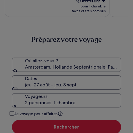
159 €
231 €
nouveau
(766)
(1009)
prix
pour 1 chambre
prix
était
taxes et frais compris
est
de
de
231 €,
159 €
voir
plus
Préparez votre voyage
d’informations
sur
le
tarif
standard.
Où allez-vous ?
Amsterdam, Hollande Septentrionale, Pays-Bas
Dates
jeu. 27 août - jeu. 3 sept.
Voyageurs
2 personnes, 1 chambre
Je voyage pour affaires
Rechercher