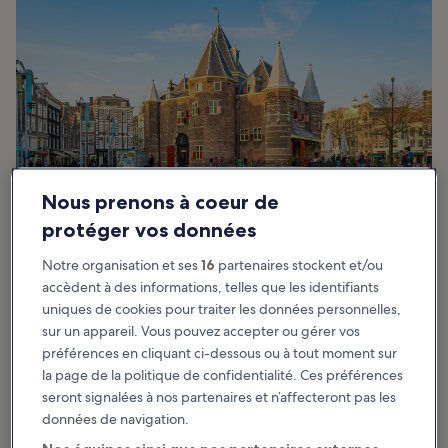
Nous prenons à coeur de
protéger vos données
Notre organisation et ses
16
partenaires stockent et/ou
accèdent à des informations, telles que les identifiants
uniques de cookies pour traiter les données personnelles,
Recommandé pour :
Shopping, Histoire
sur un appareil. Vous pouvez accepter ou gérer vos
préférences en cliquant ci-dessous ou à tout moment sur
Nieuwmarkt, ou Nouveau Marché, est une place historique du
quartier de Lastage et fait partie du quartier chinois d’Amsterdam.
la page de la politique de confidentialité. Ces préférences
Située à côté de De Wallen, le célèbre Quartier rouge, c’est un
seront signalées à nos partenaires et n’affecteront pas les
endroit populaire auprès des voyageurs.
données de navigation.