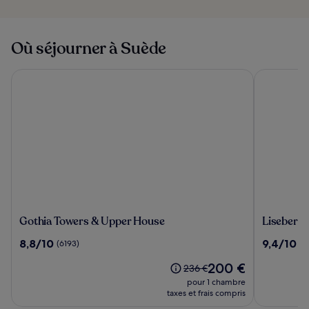
Où séjourner à Suède
Gothia Towers & Upper House
Liseberg G
Gothia
Liseberg
Gothia Towers & Upper House
Liseberg 
Towers
Grand
8.8
9.4
8,8/10
9,4/10
(6193)
(8
&
Curiosa
sur
sur
Upper
Hotel
Le
200 €
10,
10,
Le
236 €
House
nouveau
(6193)
(8541)
prix
pour 1 chambre
prix
était
taxes et frais compris
est
de