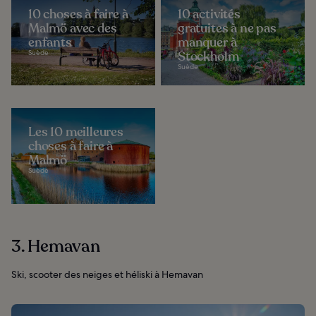
10 choses à faire à
10 activités
Malmö avec des
gratuites à ne pas
enfants
manquer à
Suède
Stockholm
Suède
Les 10 meilleures
choses à faire à
Malmö
Suède
3. Hemavan
Ski, scooter des neiges et héliski à Hemavan