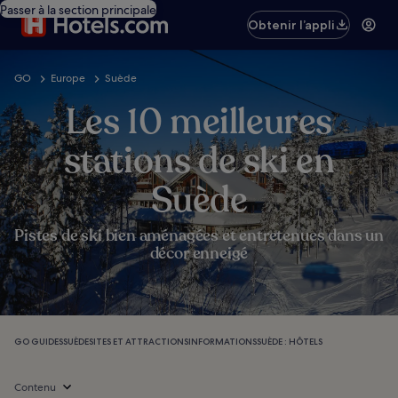
Passer à la section principale
Obtenir l’appli
GO
Europe
Suède
Les 10 meilleures
stations de ski en
Suède
Pistes de ski bien aménagées et entretenues dans un
décor enneigé
GO GUIDES
SUÈDE
SITES ET ATTRACTIONS
INFORMATIONS
SUÈDE : HÔTELS
Contenu