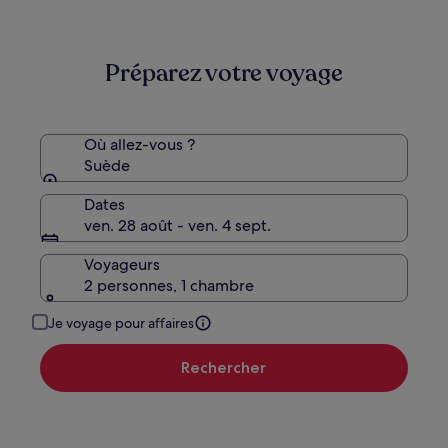
de
236 €,
200 €
voir
plus
Préparez votre voyage
d’informations
sur
le
tarif
standard.
Où allez-vous ?
Suède
Dates
ven. 28 août - ven. 4 sept.
Voyageurs
2 personnes, 1 chambre
Je voyage pour affaires
Rechercher