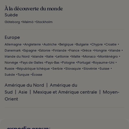
À la découverte du monde
Suède
Göteborg
Malmö
Stockholm
Europe
Allemagne
Angleterre
Autriche
Belgique
Bulgarie
Chypre
Croatie
Danemark
Espagne
Estonie
Finlande
France
Grèce
Hongrie
Irlande
Irlande du Nord
Islande
Italie
Lettonie
Malte
Monaco
Monténégro
Norvège
Pays de Galles
Pays-Bas
Pologne
Portugal
Royaume-Uni
Russie
République tchèque
Serbie
Slovaquie
Slovénie
Suisse
Suède
Turquie
Écosse
Amérique du Nord
Amérique du
Sud
Asie
Mexique et Amérique centrale
Moyen-
Orient