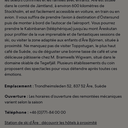
les skieurs confirmés et les familles avec enfants. Åre est située
dans le comté de Jämtland, à environ 600 kilomètres de
Stockholm, et est facilement accessible en voiture, en train ou en
avion. Il vous suffira de prendre l’avion à destination d’Östersund
puis de monter à bord de l’autocar de l’aéroport. Vous pourrez
prendre le Kabinbanan (téléphérique) jusqu’au mont Åreskutan
pour profiter de la vue imprenable et de fantastiques sessions de
ski, ou visiter la zone adaptée aux enfants d’Åre Björnen, située à
proximité. Ne manquez pas de visiter Toppstugan, le plus haut
café de Suède, ou de déguster une bonne tasse de café et une
délicieuse pâtisserie chez M. Bramwells Wigwam, situé dans le
domaine skiable de Tegefjäll. Plusieurs établissements du coin
proposent des spectacles pour vous détendre après toutes ces
émotions.
Emplacement :
Trondheimsleden 52, 837 52 Åre, Suède
Ouverture :
Les horaires d’ouverture des remontées mécaniques
varient selon la saison
Téléphone :
+46 (0)771-84 00 00
Station de ski d’Åre : découvrir les hôtels à proximité