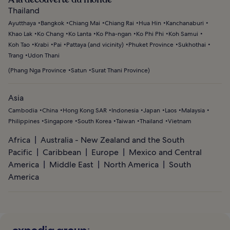
Thailand
Ayutthaya
Bangkok
Chiang Mai
Chiang Rai
Hua Hin
Kanchanaburi
Khao Lak
Ko Chang
Ko Lanta
Ko Pha-ngan
Ko Phi Phi
Koh Samui
Koh Tao
Krabi
Pai
Pattaya (and vicinity)
Phuket Province
Sukhothai
Trang
Udon Thani
(
Phang Nga Province
Satun
Surat Thani Province
)
Asia
Cambodia
China
Hong Kong SAR
Indonesia
Japan
Laos
Malaysia
Philippines
Singapore
South Korea
Taiwan
Thailand
Vietnam
Africa
Australia - New Zealand and the South
Pacific
Caribbean
Europe
Mexico and Central
America
Middle East
North America
South
America