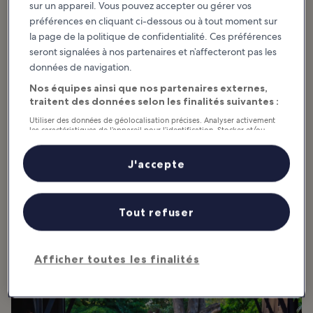
sur un appareil. Vous pouvez accepter ou gérer vos
préférences en cliquant ci-dessous ou à tout moment sur
la page de la politique de confidentialité. Ces préférences
Articles à la une et divertissement
Ayutthaya : quelles sont les
seront signalées à nos partenaires et n’affecteront pas les
activités incontournables ?
données de navigation.
Nos équipes ainsi que nos partenaires externes,
Afficher plus
traitent des données selon les finalités suivantes :
Utiliser des données de géolocalisation précises. Analyser activement
10 Must-See
Ayutthaya Travel
les caractéristiques de l’appareil pour l’identification. Stocker et/ou
accéder à des informations sur un appareil. Publicités et contenu
Temples in
Guide
personnalisés, mesure de performance des publicités et du contenu,
Ayutthaya
This Ayutthaya travel guide
études d’audience et développement de services.
J'accepte
presents the highlights of one of
The must-see temples in
the most famous historical sites in
Liste de nos partenaires (fournisseurs)
Ayutthaya showcase a remarkable
Thailand. Located about 80 km
amount of history, intricate
north of...
design, skilled craftsmanship and
variety. Once one of...
Tout refuser
Ayutthaya : que manger et où ?
Afficher toutes les finalités