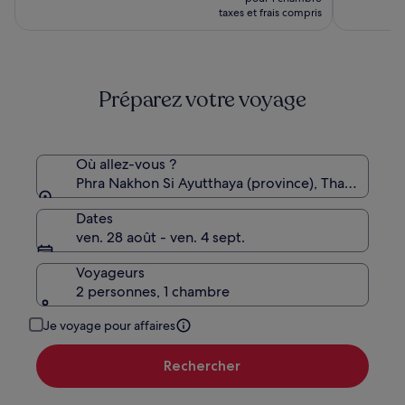
Mueang
prix
taxes et frais compris
Airport
est
de
40 €
Préparez votre voyage
Où allez-vous ?
Phra Nakhon Si Ayutthaya (province), Thaïlande
Dates
ven. 28 août - ven. 4 sept.
Voyageurs
2 personnes, 1 chambre
Je voyage pour affaires
Rechercher