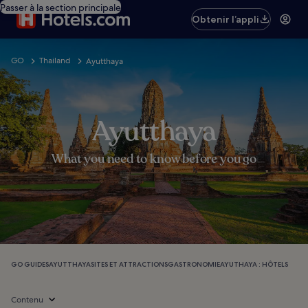
Passer à la section principale
Obtenir l’appli
GO
Thailand
Ayutthaya
Ayutthaya
What you need to know before you go
GO GUIDES
AYUTTHAYA
SITES ET ATTRACTIONS
GASTRONOMIE
AYUTHAYA : HÔTELS
Contenu