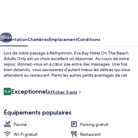
Eva
Bay
Hotel
On
cédent
Suivant
The
32+
Présentation
Chambres
Emplacement
Conditions
Beach
Lors de votre passage à Réthymnon, Eva Bay Hotel On The Beach
Adults
Adults Only est un choix excellent où séjourner. Au cours de votre
séjour, donnez-vous en à cœur joie entre des massages. Une fois
Only
bien détendu, vous savourerez d'autant mieux les délices qui vous
attendent au restaurant. Parmi les autres petits avantages de cet
hébergement figurent 2 piscines extérieures, un bar à la plage et un
snack-bar/une épicerie fine.
Avis
Exceptionnel
9,4
Afficher 3 avis
9,4 sur 10
voyageurs
2 piscines extérieures, parasols de pla
Équipements populaires
Piscine
Parking gratuit
Wi-Fi gratuit
Restaurant