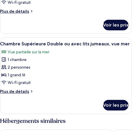
type
Wi-Fi gratuit
vue
de
mer
Plus
Plus de détails
chambre :
de
Chambre
détails
Voir les prix
sur
Double
le
ou
type
Afficher
Une chambre d’hôtel comprenant un lit, 
avec
2
de
Chambre Supérieure Double ou avec lits jumeaux, vue mer
toutes
lits
chambre
Vue partielle sur la mer
Chambre
les
jumeaux,
Double
1 chambre
photos
vue
ou
pour
2 personnes
montagne
avec
ce
lits
1 grand lit
jumeaux,
type
Wi-Fi gratuit
vue
de
montagne
Plus
Plus de détails
chambre :
de
Chambre
détails
Voir les prix
sur
Supérieure
le
Double
type
Hébergements similaires
ou
de
avec
chambre