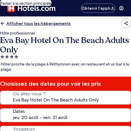
Passer à la section principale
Obtenir l’appli
Afficher tous les hébergements
Hôte professionnel
Eva Bay Hotel On The Beach Adults
Only
Hébergement
4.0 étoiles
Hôtel proche de la plage à Réthymnon avec un restaurant et un bar à la
plage
Choisissez des dates pour voir les prix
Où allez-vous ?
Dates
Voyageurs