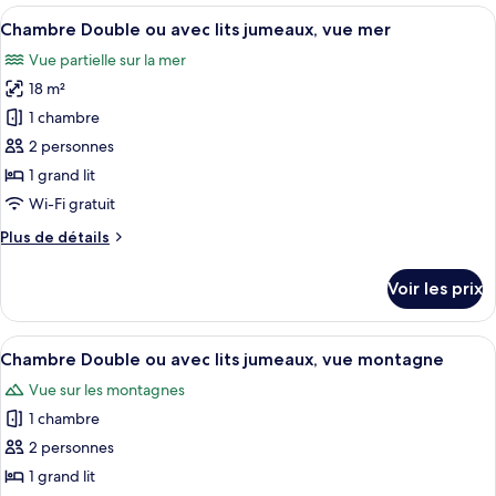
Afficher
Une chambre d’hôtel moderne avec un gr
4
Chambre Double ou avec lits jumeaux, vue mer
toutes
Vue partielle sur la mer
les
18 m²
photos
pour
1 chambre
ce
2 personnes
type
1 grand lit
de
Wi-Fi gratuit
chambre :
Plus
Plus de détails
Chambre
de
Double
détails
Voir les prix
ou
sur
le
avec
type
Afficher
Une chambre d’hôtel avec un bureau en b
lits
1
de
Chambre Double ou avec lits jumeaux, vue montagne
toutes
jumeaux,
chambre
Vue sur les montagnes
Chambre
les
vue
Double
1 chambre
photos
mer
ou
pour
2 personnes
avec
ce
lits
1 grand lit
jumeaux,