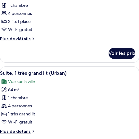
1
pour
View)
1 chambre
très
ce
grand
4 personnes
lit
type
2 lits 1 place
(Urban,
de
Wi-Fi gratuit
Monument
chambre :
View)
Plus
Plus de détails
Suite
de
Club,
détails
Voir les prix
2
sur
le
lits
type
Afficher
Une chambre d’hôtel moderne avec vue s
une
5
de
Suite, 1 très grand lit (Urban)
toutes
place
chambre
Vue sur la ville
Suite
les
(Urban,
Club,
64 m²
photos
Monument
2
pour
View)
1 chambre
lits
ce
une
4 personnes
place
type
1 très grand lit
(Urban,
de
Wi-Fi gratuit
Monument
chambre :
View)
Plus
Plus de détails
Suite,
de