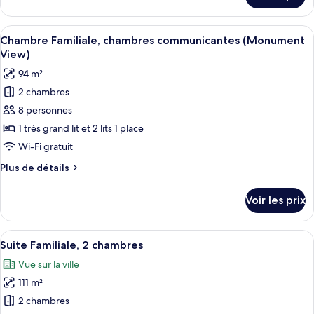
Club,
le
1
type
Afficher
Une chambre d’hôtel avec un grand lit,
très
7
de
Chambre Familiale, chambres communicantes (Monument
toutes
grand
chambre
View)
Chambre
les
lit
94 m²
Club,
photos
(Monument
1
2 chambres
pour
View)
très
8 personnes
ce
grand
lit
type
1 très grand lit et 2 lits 1 place
(Monument
de
Wi-Fi gratuit
View)
chambre :
Plus
Plus de détails
Chambre
de
Familiale,
détails
Voir les prix
sur
chambres
le
communicantes
type
Afficher
Une chambre d’hôtel moderne avec vue s
(Monument
6
de
Suite Familiale, 2 chambres
toutes
chambre
View)
Vue sur la ville
Chambre
les
Familiale,
111 m²
photos
chambres
pour
2 chambres
communicantes