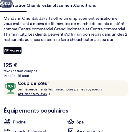
132+
Présentation
Chambres
Emplacement
Conditions
Mandarin Oriental, Jakarta offre un emplacement sensationnel,
vous installant à moins de 15 minutes de marche de points d'intérêt
comme Centre commercial Grand Indonesia et Centre commercial
Thamrin City. Les clients peuvent s'offrir un bon repas dans un des 2
restaurants au choix ou bien se faire chouchouter au spa qui
propose des massages aux pierres chaudes et des soins
d'aromathérapie. Cet hôtel de luxe abrite en outre une piscine
VIP Access
extérieure, un bar en bord de piscine et un centre de remise en
forme. Le personnel attentionné et la présentation générale
Le
125 €
remportent un vif succès auprès des autres voyageurs. Les
Literie de qualité supérieure, couette 
prix
transports publics se situent à une courte distance à pied : Station
taxes et frais compris
actuel
14 août - 15 août
de MRT Dukuh Atas est à 7 min et Station de MRT Bundaran HI, à 11
est
min.
Avis
9,6
Coup de cœur
de
voyageurs
L
sur
Les hébergements les mieux notés par les voyageurs
125 €.
e
Afficher 679 avis
10,
s
Coup
de
Équipements populaires
h
cœur
é
b
Piscine
Spa
e
r
Transfert aéroport
Parking gratuit