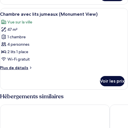
le
communicantes
type
Afficher
Une chambre d’hôtel dotée d’une grande
(Family)
5
de
Chambre avec lits jumeaux (Monument View)
toutes
chambre
Vue sur la ville
Chambre
les
Familiale,
47 m²
photos
chambres
pour
1 chambre
communicantes
ce
(Family)
4 personnes
type
2 lits 1 place
de
Wi-Fi gratuit
chambre :
Plus
Plus de détails
Chambre
de
avec
détails
Voir les prix
lits
sur
le
jumeaux
type
Hébergements similaires
(Monument
de
View)
chambre
Shangri-La Jakarta
The Herm
Chambre
avec
lits
jumeaux