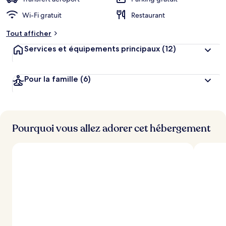
g
Wi-Fi gratuit
Restaurant
e
m
Tout afficher
e
n
Services et équipements principaux
(12)
t
s
Pour la famille
(6)
l
e
s
m
i
Pourquoi vous allez adorer cet hébergement
e
u
x
n
o
t
é
s
p