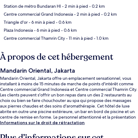
Station de métro Bundaran HI
- 2 min à pied
- 0.2 km
Centre commercial Grand Indonesia
- 2 min à pied
- 0.2 km
Triangle d'or
- 6 min à pied
- 0.6 km
Plaza Indonesia
- 6 min à pied
- 0.6 km
Centre commercial Thamrin City
- 11 min à pied
- 1.0 km
À propos de cet hébergement
Mandarin Oriental, Jakarta
Mandarin Oriental, Jakarta offre un emplacement sensationnel, vous
installant à moins de 15 minutes de marche de points d'intérêt comme
Centre commercial Grand Indonesia et Centre commercial Thamrin City.
Les clients peuvent s'offrir un bon repas dans un des 2 restaurants au
choix ou bien se faire chouchouter au spa qui propose des massages
aux pierres chaudes et des soins d'aromathérapie. Cet hôtel de luxe
abrite en outre une piscine extérieure, un bar en bord de piscine et un
centre de remise en forme. Le personnel attentionné et la présentation
générale remportent un vif succès auprès des autres voyageurs. Les
Informations sur le droit de rétractation
transports publics se situent à une courte distance à pied : Station de
MRT Dukuh Atas est à 7 min et Station de MRT Bundaran HI, à 11 min.
Plus d’informations sur cet