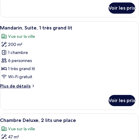
Suite,
détails
Voir les prix
Suite,
sur
le
1
type
Afficher
Une chambre d’hôtel avec un grand lit, 
très
18
de
Mandarin, Suite, 1 très grand lit
toutes
grand
chambre
Vue sur la ville
Oriental
les
lit
Suite,
200 m²
photos
Suite,
pour
1 chambre
1
ce
très
6 personnes
grand
type
1 très grand lit
lit
de
Wi-Fi gratuit
chambre :
Plus
Plus de détails
Mandarin,
de
Suite,
détails
Voir les prix
1
sur
le
très
type
Afficher
Une chambre d’hôtel avec deux lits, un
grand
8
de
Chambre Deluxe, 2 lits une place
toutes
lit
chambre
Vue sur la ville
Mandarin,
les
Suite,
47 m²
photos