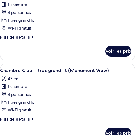
très
pour
1 chambre
grand
ce
lit
4 personnes
(Urban,
type
1 très grand lit
Monument
de
Wi-Fi gratuit
View)
chambre :
Plus
Plus de détails
Chambre,
de
1
détails
Voir les prix
très
sur
le
grand
type
Afficher
Une chambre d’hôtel avec un grand lit
lit
19
de
Chambre Club, 1 très grand lit (Monument View)
toutes
(Monument
chambre
47 m²
Chambre,
les
View)
1
1 chambre
photos
très
pour
4 personnes
grand
ce
lit
1 très grand lit
(Monument
type
Wi-Fi gratuit
View)
de
Plus
Plus de détails
chambre :
de
Chambre
détails
Voir les prix
sur