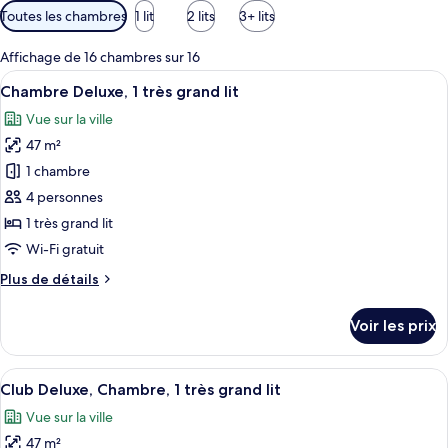
Filtres
Toutes les chambres
1 lit
2 lits
3+ lits
disponibles
pour
Affichage de 16 chambres sur 16
les
Afficher
Une chambre d’hôtel comprenant un lit,
9
Chambre Deluxe, 1 très grand lit
chambres
toutes
Vue sur la ville
les
47 m²
photos
pour
1 chambre
ce
4 personnes
type
1 très grand lit
de
Wi-Fi gratuit
chambre :
Plus
Plus de détails
Chambre
de
Deluxe,
détails
Voir les prix
1
sur
le
très
type
Afficher
Club Deluxe, Chambre, 1 très grand lit 
grand
20
de
Club Deluxe, Chambre, 1 très grand lit
toutes
lit
chambre
Vue sur la ville
Chambre
les
Deluxe,
47 m²
photos