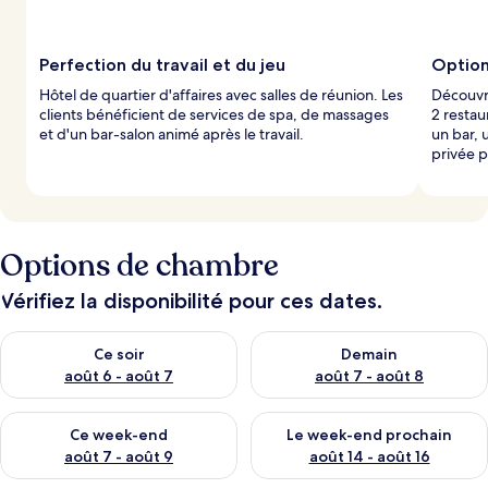
a
r
Perfection du travail et du jeu
Option
l
Hôtel de quartier d'affaires avec salles de réunion. Les
Découvre
e
clients bénéficient de services de spa, de massages
2 restau
s
et d'un bar-salon animé après le travail.
un bar, 
privée p
v
o
y
a
g
e
Options de chambre
u
r
Vérifiez la disponibilité pour ces dates.
s
Vérifier la disponibilité pour ce soir août 6 - août 7
Vérifier la disponibilité pour 
Ce soir
Demain
août 6 - août 7
août 7 - août 8
Vérifier la disponibilité pour ce week-end août 7 - août 9
Vérifier la disponibilité pour 
Ce week-end
Le week-end prochain
août 7 - août 9
août 14 - août 16