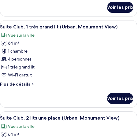
Club,
détails
Voir les prix
1
sur
le
très
type
Afficher
Une chambre d’hôtel moderne avec vue s
grand
18
de
Suite Club, 1 très grand lit (Urban, Monument View)
toutes
lit
chambre
Vue sur la ville
Suite
les
(Urban)
Club,
64 m²
photos
1
pour
1 chambre
très
ce
grand
4 personnes
lit
type
1 très grand lit
(Urban)
de
Wi-Fi gratuit
chambre :
Plus
Plus de détails
Suite
de
Club,
détails
Voir les prix
1
sur
le
très
type
Afficher
Une chambre d’hôtel moderne avec vue s
grand
18
de
Suite Club, 2 lits une place (Urban, Monument View)
toutes
lit
chambre
Vue sur la ville
Suite
les
(Urban,
Club,
64 m²
photos
Monument