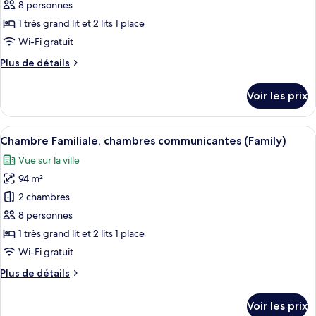
ce
(Monument
8 personnes
View)
type
1 très grand lit et 2 lits 1 place
de
Wi-Fi gratuit
chambre :
Plus
Plus de détails
Suite
de
Familiale,
détails
Voir les prix
2
sur
le
chambres
type
Afficher
Une chambre d’hôtel avec un grand lit
6
de
Chambre Familiale, chambres communicantes (Family)
toutes
chambre
Vue sur la ville
Suite
les
Familiale,
94 m²
photos
2
pour
2 chambres
chambres
ce
8 personnes
type
1 très grand lit et 2 lits 1 place
de
Wi-Fi gratuit
chambre :
Plus
Plus de détails
Chambre
de
Familiale,
détails
Voir les prix
chambres
sur