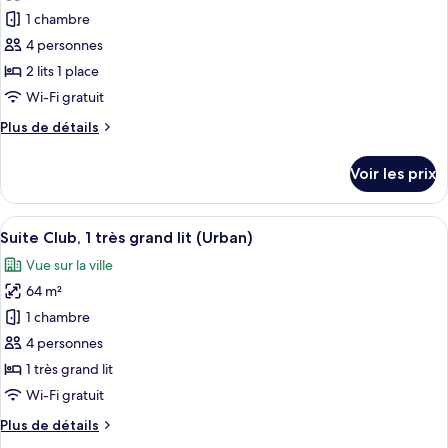
1
pour
1 chambre
très
ce
grand
4 personnes
lit
type
2 lits 1 place
de
Wi-Fi gratuit
chambre :
Plus
Plus de détails
Chambre
de
Deluxe,
détails
Voir les prix
2
sur
le
lits
type
Afficher
Une chambre d’hôtel moderne avec vue s
une
18
de
Suite Club, 1 très grand lit (Urban)
toutes
place
chambre
Vue sur la ville
Chambre
les
Deluxe,
64 m²
photos
2
pour
1 chambre
lits
ce
une
4 personnes
place
type
1 très grand lit
de
Wi-Fi gratuit
chambre :
Plus
Plus de détails
Suite
de