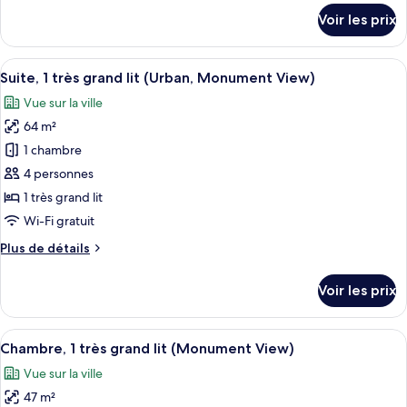
1
détails
Voir les prix
très
sur
le
grand
type
Afficher
Une chambre d’hôtel moderne avec vue s
lit
6
de
Suite, 1 très grand lit (Urban, Monument View)
toutes
(Urban)
chambre
Vue sur la ville
Suite,
les
1
64 m²
photos
très
pour
1 chambre
grand
ce
lit
4 personnes
(Urban)
type
1 très grand lit
de
Wi-Fi gratuit
chambre :
Plus
Plus de détails
Suite,
de
1
détails
Voir les prix
très
sur
le
grand
type
Afficher
Une chambre d’hôtel avec un grand lit
lit
7
de
Chambre, 1 très grand lit (Monument View)
toutes
(Urban,
chambre
Vue sur la ville
Suite,
les
Monument
1
47 m²
photos
View)