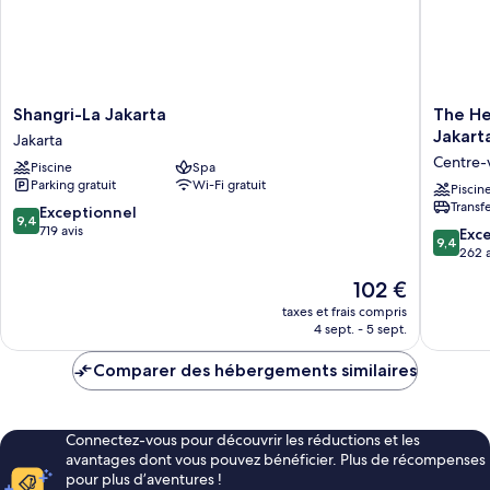
(Monument
View)
Shangri-
The
Shangri-La Jakarta
The He
La
Hermita
Jakart
Jakarta
Jakarta
A
Centre-v
Piscine
Spa
Jakarta
Tribute
Parking gratuit
Wi-Fi gratuit
Portfolio
Piscin
Transf
Hotel,
9.4
Exceptionnel
9,4
Jakarta
sur
719 avis
9.4
Exc
9,4
Centre-
10,
sur
262 a
ville
Exceptionnel,
10,
Le
102 €
de
719 avis
Exceptio
nouveau
Jakarta
262 avis
taxes et frais compris
prix
4 sept. - 5 sept.
est
de
Comparer des hébergements similaires
102 €
Connectez-vous pour découvrir les réductions et les
avantages dont vous pouvez bénéficier. Plus de récompenses
pour plus d’aventures !