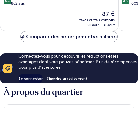
8,2
8,0
sur
sur
862 avis
1 003
10,
10,
Le
87 €
Très
Très
nouveau
bien,
bien,
taxes et frais compris
prix
30 août - 31 août
862 avis
1 003 av
est
de
Comparer des hébergements similaires
87 €
Connectez-vous pour découvrir les réductions et les
avantages dont vous pouvez bénéficier. Plus de récompenses
pour plus d’aventures !
Se connecter
S’inscrire gratuitement
À propos du quartier