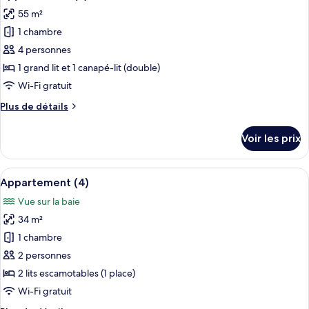
toutes
chambre
55 m²
Appartement
les
(2)
1 chambre
photos
pour
4 personnes
ce
1 grand lit et 1 canapé-lit (double)
type
Wi-Fi gratuit
de
Plus
Plus de détails
chambre :
de
Appartement
détails
Voir les prix
sur
(3)
le
type
Afficher
Une pièce moderne avec un tapis bleu,
7
de
Appartement (4)
toutes
chambre
Vue sur la baie
Appartement
les
(3)
34 m²
photos
pour
1 chambre
ce
2 personnes
type
2 lits escamotables (1 place)
de
Wi-Fi gratuit
chambre :