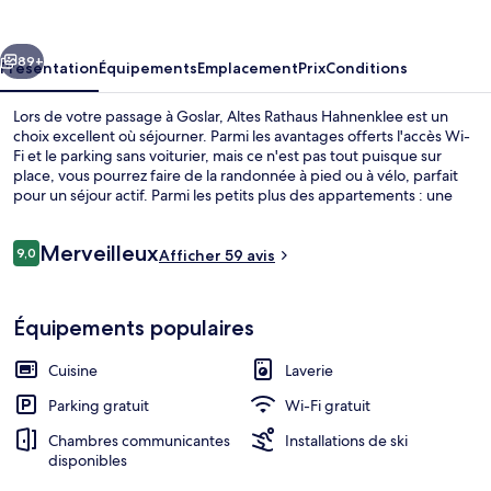
Hahnenklee
cédent
Suivant
89+
Présentation
Équipements
Emplacement
Prix
Conditions
Lors de votre passage à Goslar, Altes Rathaus Hahnenklee est un
choix excellent où séjourner. Parmi les avantages offerts l'accès Wi-
Fi et le parking sans voiturier, mais ce n'est pas tout puisque sur
place, vous pourrez faire de la randonnée à pied ou à vélo, parfait
pour un séjour actif. Parmi les petits plus des appartements : une
cuisine, une télévision à écran plat et de la literie de qualité
supérieure, de quoi agrémenter votre séjour.
Avis
Merveilleux
9,0
Afficher 59 avis
9,0 sur 10
voyageurs
Façade de l’hébergement - soirée/nuit
Équipements populaires
Cuisine
Laverie
Parking gratuit
Wi-Fi gratuit
Chambres communicantes
Installations de ski
disponibles