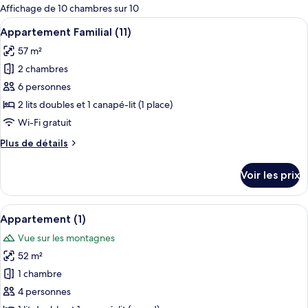
pour
Affichage de 10 chambres sur 10
les
Afficher
Une pièce avec un canapé rouge, une t
9
Appartement Familial (11)
chambres
toutes
57 m²
les
2 chambres
photos
pour
6 personnes
ce
2 lits doubles et 1 canapé-lit (1 place)
type
Wi-Fi gratuit
de
Plus
Plus de détails
chambre :
de
Appartement
détails
Voir les prix
sur
Familial
le
(11)
type
Afficher
Un salon moderne avec un fauteuil en 
8
de
Appartement (1)
toutes
chambre
Vue sur les montagnes
Appartement
les
Familial
52 m²
photos
(11)
pour
1 chambre
ce
4 personnes
type