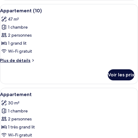
type
Afficher
Une pièce avec une télévision, une tab
6
de
Appartement (10)
toutes
chambre
47 m²
Appartement
les
(8)
1 chambre
photos
pour
2 personnes
ce
1 grand lit
type
Wi-Fi gratuit
de
Plus
Plus de détails
chambre :
de
Appartement
détails
Voir les prix
sur
(10)
le
type
Afficher
Un salon moderne avec un coin repas, u
5
de
Appartement
toutes
chambre
30 m²
Appartement
les
(10)
1 chambre
photos
pour
2 personnes
ce
1 très grand lit
type
Wi-Fi gratuit