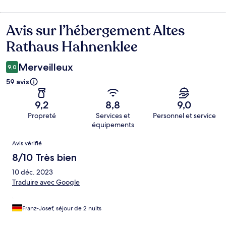
Avis sur l’hébergement Altes
Avis
Rathaus Hahnenklee
Merveilleux
9,0
59 avis
9,2
8,8
9,0
Propreté
Services et
Personnel et service
équipements
Avis
Avis vérifié
8/10 Très bien
10 déc. 2023
Traduire avec Google
.
Franz-Josef, séjour de 2 nuits