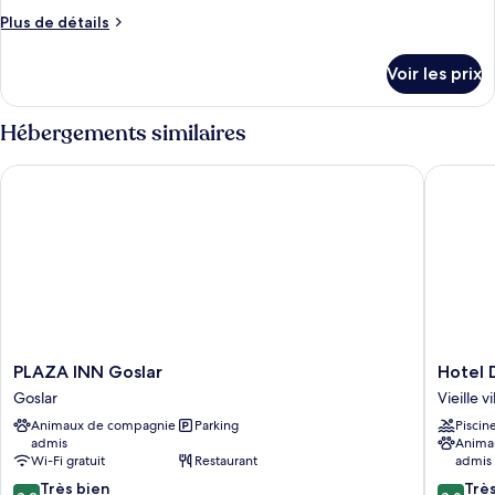
de
Plus
Plus de détails
chambre :
de
Appartement
détails
Voir les prix
sur
le
type
Hébergements similaires
de
chambre
PLAZA INN Goslar
Hotel D
Appartement
PLAZA
Hotel
PLAZA INN Goslar
Hotel 
INN
Der
Goslar
Vieille v
Goslar
Achter
Animaux de compagnie
Parking
Piscin
Goslar
Vieille
admis
Anima
ville
Wi-Fi gratuit
Restaurant
admis
de
8.2
8.0
Très bien
Goslar
Trè