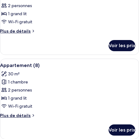
pour
2 personnes
ce
1 grand lit
type
Wi-Fi gratuit
de
Plus
Plus de détails
chambre :
de
Appartement
détails
Voir les prix
sur
(6)
le
type
Afficher
Une chambre d’hôtel moderne équipée d
6
de
Appartement (8)
toutes
chambre
30 m²
Appartement
les
(6)
1 chambre
photos
pour
2 personnes
ce
1 grand lit
type
Wi-Fi gratuit
de
Plus
Plus de détails
chambre :
de
Appartement
détails
Voir les prix
sur
(8)
le