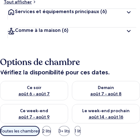
Tout afficher
Services et équipements principaux
(6)
Comme à la maison
(6)
Options de chambre
Vérifiez la disponibilité pour ces dates.
Vérifier la disponibilité pour ce soir août 6 - août 7
Vérifier la disponibilité pour 
Ce soir
Demain
août 6 - août 7
août 7 - août 8
Vérifier la disponibilité pour ce week-end août 7 - août 9
Vérifier la disponibilité pour 
Ce week-end
Le week-end prochain
août 7 - août 9
août 14 - août 16
Filtres
Toutes les chambres
2 lits
3+ lits
1 lit
disponibles