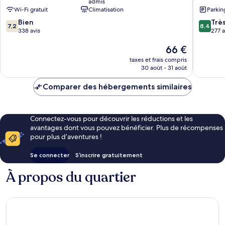
admis
Ville
ville
Wi-Fi gratuit
Climatisation
Parkin
Centre-
de
7.2
8.4
ville
Bien
Hyères
Trè
7,2
8,4
sur
sur
de
338 avis
277 a
10,
10,
Hyères
Le
66 €
Bien,
Très
nouveau
338 avis
bien,
taxes et frais compris
prix
277 avis
30 août - 31 août
est
de
Comparer des hébergements similaires
66 €
Connectez-vous pour découvrir les réductions et les
avantages dont vous pouvez bénéficier. Plus de récompenses
pour plus d’aventures !
Se connecter
S’inscrire gratuitement
À propos du quartier