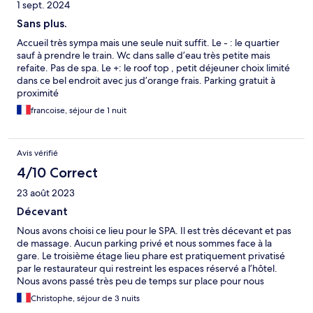
1 sept. 2024
Sans plus.
Accueil très sympa mais une seule nuit suffit. Le - : le quartier
sauf à prendre le train. Wc dans salle d’eau très petite mais
refaite. Pas de spa. Le +: le roof top , petit déjeuner choix limité
dans ce bel endroit avec jus d’orange frais. Parking gratuit à
proximité
francoise, séjour de 1 nuit
Avis vérifié
4/10 Correct
23 août 2023
Décevant
Nous avons choisi ce lieu pour le SPA. Il est très décevant et pas
de massage. Aucun parking privé et nous sommes face à la
gare. Le troisième étage lieu phare est pratiquement privatisé
par le restaurateur qui restreint les espaces réservé a l’hôtel.
Nous avons passé très peu de temps sur place pour nous
échapper. Ce n’était pas m’objectif de départ.
Christophe, séjour de 3 nuits