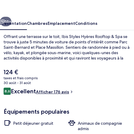
Hyères
Rooftop
cédent
Suivant
&
55+
Présentation
Chambres
Emplacement
Conditions
Spa
Offrant une terrasse sur le toit, Ibis Styles Hyères Rooftop & Spa se
trouve à juste 5 minutes de voiture de points d'intérêt comme Parc
Saint-Bernard et Place Massillon. Sentiers de randonnée à pied ou à
vélo, kayak, et plongée sous-marine, voici quelques-unes des
activités disponibles à proximité et qui raviront les voyageurs à la
recherche de vacances sportives. Au menu également, des petits
gratuits plus comme l'accès Wi-Fi, l'accès par câble à Internet et un
Le
124 €
petit déjeuner buffet, proposé tous les jours,Parmi les avantages
prix
taxes et frais compris
offerts par cet hébergement : un bar / salon et une terrasse.
actuel
30 août - 31 août
Divers
est
Avis
Excellent
8,6
Afficher 176 avis
de
8,6 sur 10
voyageurs
124 €.
Équipements populaires
Petit déjeuner gratuit
Animaux de compagnie
admis