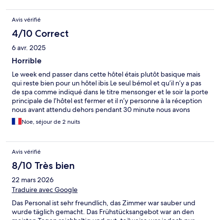
Avis vérifié
4/10 Correct
6 avr. 2025
Horrible
Le week end passer dans cette hôtel étais plutôt basique mais
qui reste bien pour un hôtel ibis Le seul bémol et qu’il n’y a pas
de spa comme indiqué dans le titre mensonger et le soir la porte
principale de l’hôtel est fermer et il n’y personne à la réception
nous avant attendu dehors pendant 30 minute nous avons
sonné appelé l’hôtel avant que quelqu’un vienne nous ouvrir
Noe, séjour de 2 nuits
franchement c’est inadmissible !
Avis vérifié
8/10 Très bien
22 mars 2026
Traduire avec Google
Das Personal ist sehr freundlich, das Zimmer war sauber und
wurde täglich gemacht. Das Frühstücksangebot war an den