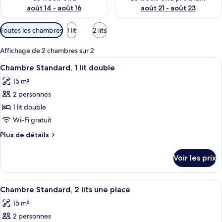
août 14 - août 16
août 21 - août 23
Filtres
Toutes les chambres
1 lit
2 lits
disponibles
pour
Affichage de 2 chambres sur 2
les
Afficher
Une chambre d’hôtel avec un grand lit
5
Chambre Standard, 1 lit double
chambres
toutes
15 m²
les
2 personnes
photos
pour
1 lit double
ce
Wi-Fi gratuit
type
Plus
Plus de détails
de
de
chambre :
détails
Voir les prix
sur
Chambre
le
Standard,
type
Afficher
Une salle de bain avec un grand miroi
1
6
de
Chambre Standard, 2 lits une place
toutes
chambre
lit
15 m²
Chambre
les
double
Standard,
2 personnes
photos