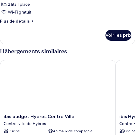
1
pour
2 lits 1 place
lit
ce
double
Wi-Fi gratuit
type
Plus
Plus de détails
de
de
chambre :
détails
Voir les prix
sur
Chambre
le
Standard,
type
Hébergements similaires
2
de
chambre
lits
ibis budget Hyères Centre Ville
ibis Hyè
Chambre
une
Standard,
place
2
lits
une
place
ibis
ibis
ibis budget Hyères Centre Ville
ibis H
budget
Hyères
Centre-ville de Hyères
Centre-v
Hyères
Centre
Piscine
Animaux de compagnie
Piscin
Centre
Centre-