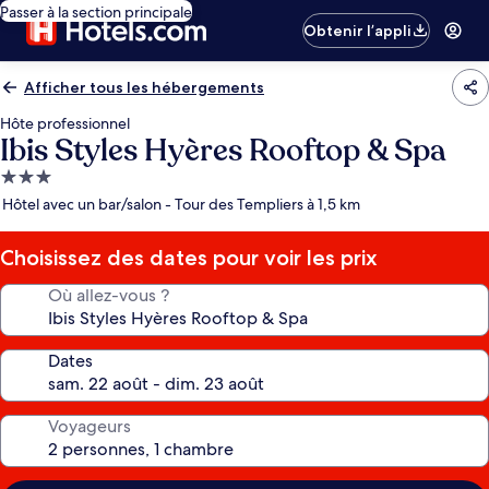
Passer à la section principale
Obtenir l’appli
Afficher tous les hébergements
Hôte professionnel
Ibis Styles Hyères Rooftop & Spa
Hébergement
3.0 étoiles
Hôtel avec un bar/salon - Tour des Templiers à 1,5 km
Choisissez des dates pour voir les prix
Où allez-vous ?
Dates
Voyageurs