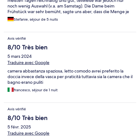
meisten Tagen reichhaltig und gut, teilweise war jedoch nur
noch wenig Auswahl (v.a. am Samstag). Die Dame beim
Frühstück war sehr bemüht, sagte uns aber, dass die Menge je
nach Auslastung des Hotels angepasst wird. Hier sollte man
Stefanie, séjour de 5 nuits
unserer Meinung nach mehr an die Gäste denken.
Avis vérifié
8/10 Très bien
5 mars 2024
Traduire avec Google
camera abbastanza spaziosa, letto comodo avrei preferito la
doccia invece della vasca per praticità tuttavia sia la camera che il
bagno erano puliti
francesco, séjour de 1 nuit
Avis vérifié
8/10 Très bien
5 févr. 2025
Traduire avec Google