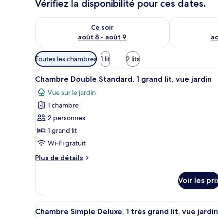
Vérifiez la disponibilité pour ces dates.
Vérifier la disponibilité pour ce soir août 8 - août 9
Vérifier la di
Ce soir
août 8 - août 9
ao
Filtres
Toutes les chambres
1 lit
2 lits
disponibles
Afficher
Chambre Double Standard, 1 gran
pour
7
Chambre Double Standard, 1 grand lit, vue jardin
toutes
les
Vue sur le jardin
les
chambres
1 chambre
photos
pour
2 personnes
ce
1 grand lit
type
Wi-Fi gratuit
de
Plus
Plus de détails
chambre :
de
Chambre
détails
Voir les pri
sur
Double
le
Standard,
type
Afficher
Chambre Simple Deluxe, 1 très g
1
5
de
Chambre Simple Deluxe, 1 très grand lit, vue jardin
toutes