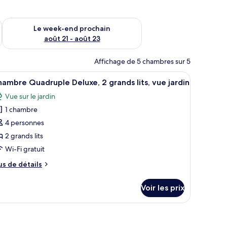
-end août 14 - août 16
Vérifier la disponibilité pour le week-end prochain août 21 - 
Le week-end prochain
août 21 - août 23
Affichage de 5 chambres sur 5
, serviettes fournies, savon
, vue jardin | Coffres-forts dans les chambres, bureau, rideaux occultants
fficher
Chambre Quadruple Deluxe, 2 grands lits, vue 
5
ambre Quadruple Deluxe, 2 grands lits, vue jardin
outes
Vue sur le jardin
s
1 chambre
hotos
our
4 personnes
e
2 grands lits
ype
Wi-Fi gratuit
e
us
us de détails
hambre :
e
hambre
tails
Voir les prix
r
uadruple
eluxe,
pe
tants
au, rideaux occultants
e