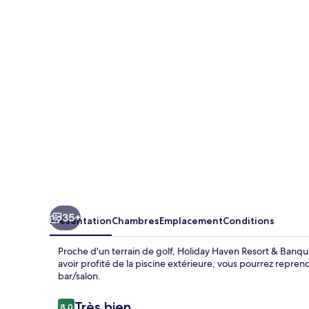
Haven
Resort
&
Banquet
Hall
35+
Présentation
Chambres
Emplacement
Conditions
Proche d'un terrain de golf, Holiday Haven Resort & Banque
avoir profité de la piscine extérieure, vous pourrez repre
bar/salon.
Avis
Très bien
8,0