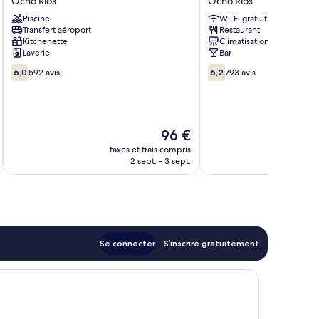
Ocho Rios
Ocho Rios
Resort
Hotel
Piscine
Wi-Fi gratuit
Ocho
Ocho
Transfert aéroport
Restaurant
Rios
Rios
Kitchenette
Climatisation
Laverie
Bar
6.0
6.2
6,0
592 avis
6,2
793 avis
sur
sur
10,
10,
592 avis
793 avis
Le
96 €
u
nouveau
taxes et frais compris
tax
prix
2 sept. - 3 sept.
est
de
96 €
Se connecter
S’inscrire gratuitement