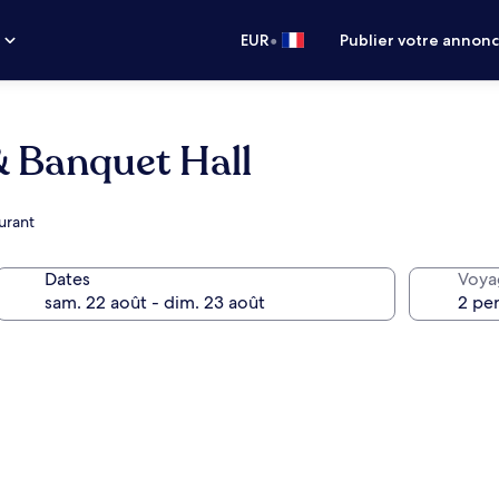
•
s
EUR
Publier votre annon
& Banquet Hall
urant
Dates
Voya