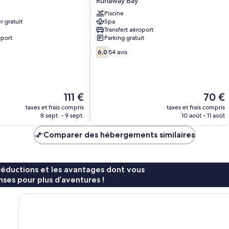
Runaway Bay
Guest
Piscine
House
r gratuit
Spa
Runaway
Transfert aéroport
Bay
oport
Parking gratuit
6.0
6,0
54 avis
sur
10,
54 avis
Le
Le
111 €
70 €
nouveau
nouvea
taxes et frais compris
taxes et frais compris
prix
prix
8 sept. - 9 sept.
10 août - 11 août
est
est
de
de
Comparer des hébergements similaires
111 €
70 €
réductions et les avantages dont vous
ses pour plus d’aventures !