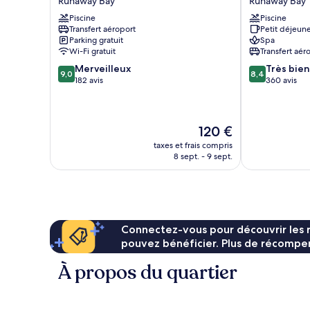
Runaway Bay
Runaway Bay
Runaway
Hotel
Piscine
Piscine
Bay
&
Transfert aéroport
Petit déjeune
Spa
Parking gratuit
Spa
Runaway
Wi-Fi gratuit
Transfert aér
Bay
9.0
8.4
Merveilleux
Très bien
9,0
8,4
sur
sur
182 avis
360 avis
10,
10,
Merveilleux,
Très
182 avis
bien,
Le
120 €
360 avis
nouveau
taxes et frais compris
prix
8 sept. - 9 sept.
est
de
120 €
Connectez-vous pour découvrir les 
pouvez bénéficier. Plus de récompen
À propos du quartier