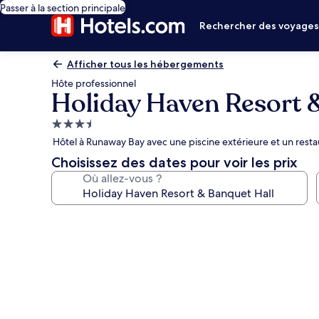
Passer à la section principale
Rechercher des voyage
Afficher tous les hébergements
Hôte professionnel
Holiday Haven Resort 
Hébergement
3.5 étoiles
Hôtel à Runaway Bay avec une piscine extérieure et un resta
Choisissez des dates pour voir les prix
Où allez-vous ?
Galerie
photos
de
l’hébergement
Holiday