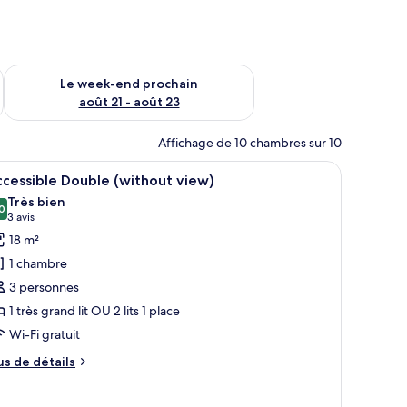
-end août 14 - août 16
Vérifier la disponibilité pour le week-end prochain août 21 - 
Le week-end prochain
août 21 - août 23
Affichage de 10 chambres sur 10
ne chaise et d’un tapis à motifs géométriques.
rand lit, une table de chevet, une lampe et une vue sur l’extérieur.
fficher
Une chambre d’hôtel avec un lit, un bureau sur
3
cessible Double (without view)
outes
Très bien
s
0
8,0 sur 10
(3 avis)
3 avis
hotos
18 m²
our
1 chambre
e
3 personnes
ype
1 très grand lit OU 2 lits 1 place
e
Wi-Fi gratuit
hambre :
ccessible
us
us de détails
ouble
e
tails
without