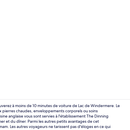
Chambre Stan
rouverez à moins de 10 minutes de voiture de Lac de Windermere. Le
ux pierres chaudes, enveloppements corporels ou soins
isine anglaise vous sont servies à l'établissement The Dinning
Piscine
er et du dîner. Parmi les autres petits avantages de cet
am. Les autres voyageurs ne tarissent pas d'éloges en ce qui