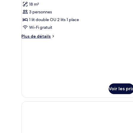
photos
18 m²
pour
3 personnes
ce
1 lit double OU 2 lits 1 place
type
Wi-Fi gratuit
de
chambre :
Plus
Plus de détails
de
Chambre
détails
Double
sur
Standard
le
(without
type
de
view)
chambre
Chambre
Double
Voir les pri
Standard
(without
view)