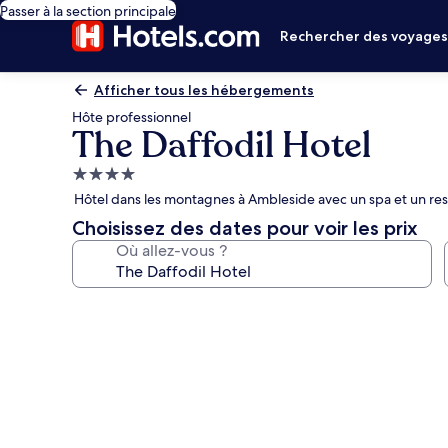
Passer à la section principale
Rechercher des voyage
Afficher tous les hébergements
Hôte professionnel
The Daffodil Hotel
Hébergement
4.0 étoiles
Hôtel dans les montagnes à Ambleside avec un spa et un res
Choisissez des dates pour voir les prix
Où allez-vous ?
Galerie
photos
de
l’hébergement
The