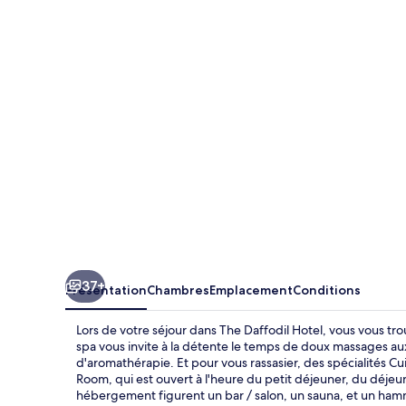
Daffodil
Hotel
37+
Présentation
Chambres
Emplacement
Conditions
Lors de votre séjour dans The Daffodil Hotel, vous vous t
spa vous invite à la détente le temps de doux massages a
d'aromathérapie. Et pour vous rassasier, des spécialités Cu
Room, qui est ouvert à l'heure du petit déjeuner, du déjeun
hébergement figurent un bar / salon, un sauna, et un hamm