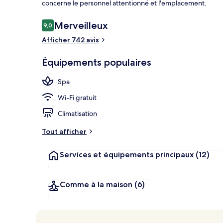
concerne le personnel attentionné et l'emplacement.
Avis
Merveilleux
9,0
9,0 sur 10
voyageurs
Afficher 742 avis
Extérieur
Équipements populaires
Spa
Wi-Fi gratuit
Climatisation
Tout afficher
Services et équipements principaux
(12)
Comme à la maison
(6)