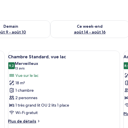
sponibilité pour demain août 9 - août 10
Vérifier la disponibilité pour ce week
Demain
Ce week-end
ût 9 - août 10
août 14 - août 16
tée d’un grand lit, de tables de chevet avec des lampes, d’un bureau avec u
Afficher
Une chambre d’hôtel moderne avec un g
A
2
Chambre Standard, vue lac
Ac
toutes
t
Merveilleux
les
9,2
le
8,
9,2 sur 10
(13 avis)
13 avis
photos
p
Vue sur le lac
pour
p
18 m²
ce
c
1 chambre
type
t
2 personnes
de
d
1 très grand lit OU 2 lits 1 place
chambre :
c
Chambre
A
Wi-Fi gratuit
Pl
Pl
Standard,
D
d
Plus
Plus de détails
dé
vue
(
de