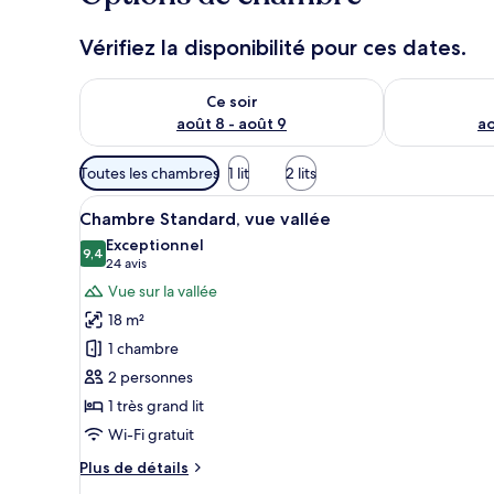
Vérifiez la disponibilité pour ces dates.
Vérifier la disponibilité pour ce soir août 8 - août 9
Vérifier la di
Ce soir
août 8 - août 9
ao
Filtres
Toutes les chambres
1 lit
2 lits
disponibles
Afficher
Une chambre d’hôtel moderne do
pour
3
Chambre Standard, vue vallée
toutes
les
Exceptionnel
les
9,4
chambres
9,4 sur 10
(24 avis)
24 avis
photos
Vue sur la vallée
pour
18 m²
ce
1 chambre
type
2 personnes
de
1 très grand lit
chambre :
Chambre
Wi-Fi gratuit
Standard,
Plus
Plus de détails
vue
de