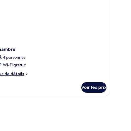
hambre
4 personnes
Wi-Fi gratuit
us
us de détails
e
tails
Voir les prix
r
pe
e
hambre
hambre