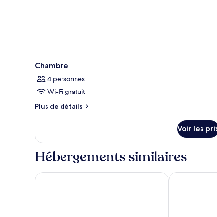
Chambre
4 personnes
Wi-Fi gratuit
Plus
Plus de détails
de
détails
Voir les pri
sur
le
type
Hébergements similaires
de
chambre
Chambre
Rothay Garden by Harbour Hotels
Ambleside Sal