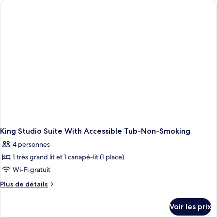
de
chambre
King
Suite-
Accessible
Roll
In
Shower-
Non-
Smoking
King Studio Suite With Accessible Tub-Non-Smoking
4 personnes
1 très grand lit et 1 canapé-lit (1 place)
Wi-Fi gratuit
Plus
Plus de détails
de
détails
Voir les prix
sur