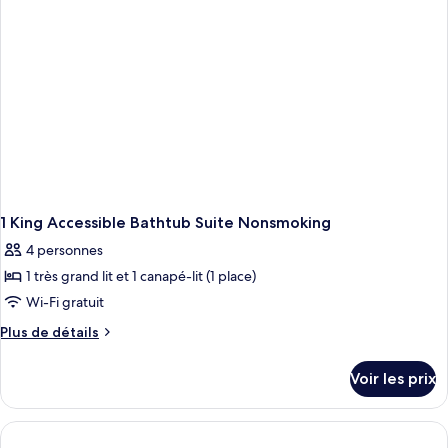
Suite
grand
Studio,
lit,
1
non-
très
grand
fumeurs
lit,
non-
fumeurs
1 King Accessible Bathtub Suite Nonsmoking
4 personnes
1 très grand lit et 1 canapé-lit (1 place)
Wi-Fi gratuit
Plus
Plus de détails
de
détails
Voir les prix
sur
le
type
de