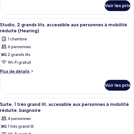
chambre :
détails
à
(Mobility
Voir les prix
sur
Studio,
mobilité
&
le
réduite
2
type
Hearing)
(Mobility
Afficher
Une chambre d’hôtel avec deux lits, u
grands
8
de
Studio, 2 grands lits, accessible aux personnes à mobilité
&
toutes
chambre
lits,
réduite (Hearing)
Hearing)
Studio,
les
non-
1 chambre
2
photos
fumeurs
grands
6 personnes
pour
lits,
2 grands lits
ce
non-
fumeurs
type
Wi-Fi gratuit
de
Plus
Plus de détails
chambre :
de
détails
Studio,
Voir les prix
sur
2
le
grands
type
Afficher
Une chambre d’hôtel comprenant un lit
6
lits,
de
Suite, 1 très grand lit, accessible aux personnes à mobilité
toutes
chambre
accessible
réduite, baignoire
Studio,
les
aux
4 personnes
2
photos
personnes
grands
1 très grand lit
pour
lits,
à