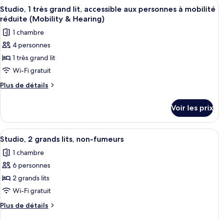
Afficher
Une chambre d’hôtel avec un grand lit
4
grand
de
Studio, 1 très grand lit, accessible aux personnes à mobilité
toutes
chambre
lit,
réduite (Mobility & Hearing)
Studio,
les
accessible
1 chambre
1
photos
aux
très
4 personnes
pour
grand
personnes
1 très grand lit
ce
lit,
à
accessible
type
Wi-Fi gratuit
mobilité
aux
de
Plus
Plus de détails
réduite
personnes
chambre :
de
à
(Hearing)
détails
Studio,
mobilité
Voir les prix
sur
réduite
1
le
(Hearing)
très
type
Afficher
Une chambre d’hôtel avec deux lits, u
7
grand
de
Studio, 2 grands lits, non-fumeurs
toutes
chambre
lit,
1 chambre
Studio,
les
accessible
1
6 personnes
photos
aux
très
pour
2 grands lits
grand
personnes
ce
lit,
Wi-Fi gratuit
à
accessible
type
mobilité
Plus
Plus de détails
aux
de
de
réduite
personnes