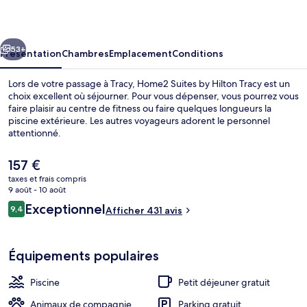
by
Hilton
cédent
Suivant
Tracy
53+
Présentation
Chambres
Emplacement
Conditions
Lors de votre passage à Tracy, Home2 Suites by Hilton Tracy est un
choix excellent où séjourner. Pour vous dépenser, vous pourrez vous
faire plaisir au centre de fitness ou faire quelques longueurs la
piscine extérieure. Les autres voyageurs adorent le personnel
attentionné.
Le
157 €
prix
taxes et frais compris
actuel
9 août - 10 août
Terrasse/Patio
est
Avis
Exceptionnel
9,4
Afficher 431 avis
de
9,4 sur 10
voyageurs
157 €.
Équipements populaires
Piscine
Petit déjeuner gratuit
Animaux de compagnie
Parking gratuit