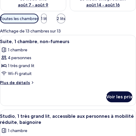
août 7 - août 9
août 14 - août 16
Filtres
Toutes les chambres
1 lit
2 lits
disponibles
pour
Affichage de 13 chambres sur 13
les
Afficher
Une chambre d’hôtel avec un mur à mot
7
Suite, 1 chambre, non-fumeurs
chambres
toutes
1 chambre
les
4 personnes
photos
pour
1 très grand lit
ce
Wi-Fi gratuit
type
Plus
Plus de détails
de
de
chambre :
détails
Voir les prix
sur
Suite,
le
1
type
Afficher
Une chambre d’hôtel avec un grand lit
chambre,
4
de
Studio, 1 très grand lit, accessible aux personnes à mobilité
toutes
chambre
non-
réduite, baignoire
Suite,
les
fumeurs
1 chambre
1
photos