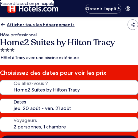
Passer à la section principale
Obtenir l’appli
Afficher tous les hébergements
Hôte professionnel
Home2 Suites by Hilton Tracy
Hébergement
3.0 étoiles
Hôtel à Tracy avec une piscine extérieure
Choisissez des dates pour voir les prix
Où allez-vous ?
Dates
Voyageurs