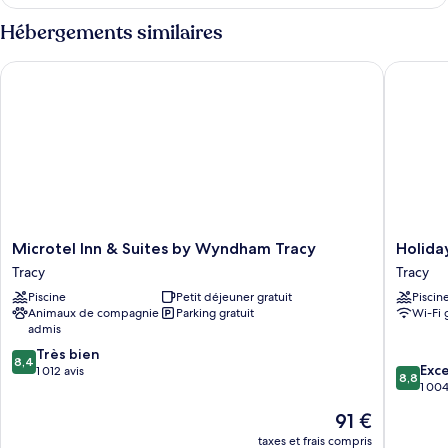
le
type
Hébergements similaires
de
chambre
Microtel Inn & Suites by Wyndham Tracy
Holiday 
King
Studio
Suite
With
Accessible
Tub-
Non-
Smoking
Microtel
Holiday
Microtel Inn & Suites by Wyndham Tracy
Holida
Inn
Inn
Tracy
Tracy
&
Express
Piscine
Petit déjeuner gratuit
Piscin
Suites
Hotel
Animaux de compagnie
Parking gratuit
Wi-Fi 
by
&
admis
Wyndham
Suites
8.4
Tracy
Très bien
Tracy
8,4
8.8
Exce
sur
Tracy
1 012 avis
by
8,8
sur
1 004
10,
IHG
10,
Très
Tracy
Le
91 €
Excellen
bien,
nouveau
1 004 av
taxes et frais compris
1 012 avis