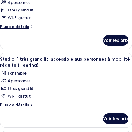
chambre,
4 personnes
pour
non-
1 très grand lit
ce
fumeurs
type
Wi-Fi gratuit
de
Plus
Plus de détails
chambre :
de
détails
Studio,
Voir les prix
sur
1
le
très
type
Afficher
Une chambre d’hôtel avec un grand lit
8
grand
de
Studio, 1 très grand lit, accessible aux personnes à mobilité
toutes
chambre
lit,
réduite (Hearing)
Studio,
les
accessible
1 chambre
1
photos
aux
très
4 personnes
pour
grand
personnes
1 très grand lit
ce
lit,
à
accessible
type
Wi-Fi gratuit
mobilité
aux
de
Plus
Plus de détails
réduite,
personnes
chambre :
de
à
baignoire
détails
Studio,
mobilité
Voir les prix
sur
réduite,
1
le
baignoire
très
type