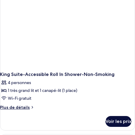
chambre
1
King
Accessible
Bathtub
Suite
Nonsmoking
King Suite-Accessible Roll In Shower-Non-Smoking
4 personnes
1 très grand lit et 1 canapé-lit (1 place)
Wi-Fi gratuit
Plus
Plus de détails
de
détails
Voir les prix
sur
le
type