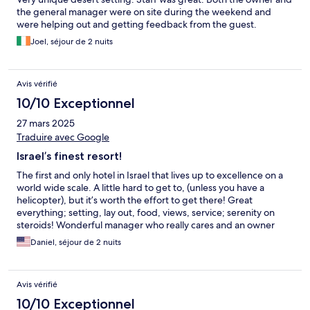
the general manager were on site during the weekend and
were helping out and getting feedback from the guest.
Joel, séjour de 2 nuits
Avis vérifié
10/10 Exceptionnel
27 mars 2025
Traduire avec Google
Israel’s finest resort!
The first and only hotel in Israel that lives up to excellence on a
world wide scale. A little hard to get to, (unless you have a
helicopter), but it’s worth the effort to get there! Great
everything; setting, lay out, food, views, service; serenity on
steroids! Wonderful manager who really cares and an owner
with incredible vision and fabulous guts to get this fabulous
Daniel, séjour de 2 nuits
resort built! Hats off!
Avis vérifié
10/10 Exceptionnel