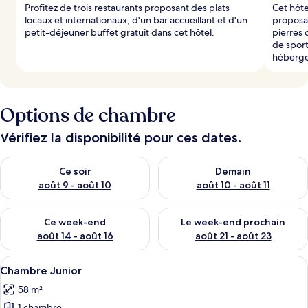
Profitez de trois restaurants proposant des plats
Cet hôte
locaux et internationaux, d'un bar accueillant et d'un
proposa
petit-déjeuner buffet gratuit dans cet hôtel.
pierres
de sport
héberge
Options de chambre
Vérifiez la disponibilité pour ces dates.
Vérifier la disponibilité pour ce soir août 9 - août 10
Vérifier la disponibilité pour 
Ce soir
Demain
août 9 - août 10
août 10 - août 11
Vérifier la disponibilité pour ce week-end août 14 - août 16
Vérifier la disponibilité pour
Ce week-end
Le week-end prochain
août 14 - août 16
août 21 - août 23
Afficher
Une chambre moderne avec un canapé b
4
Chambre Junior
toutes
58 m²
les
1 chambre