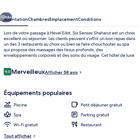
Shaharut
cédent
Suivant
58+
Présentation
Chambres
Emplacement
Conditions
Lors de votre passage à Hevel Eilot, Six Senses Shaharut est un choix
excellent où séjourner. Les clients peuvent s'offrir un bon repas dans
un des 3 restaurants au choix ou bien se faire chouchouter au spa
qui propose des massages des tissus profonds, des
enveloppements corporels et des soins du visage. Cet hôtel de luxe
abrite en outre une piscine couverte, une piscine extérieure et un
bar en bord de piscine.
Avis
Merveilleux
9,0
Afficher 58 avis
9,0 sur 10
voyageurs
Literie de qualité supérieure, minibar,
Équipements populaires
Piscine
Petit déjeuner gratuit
Spa
Parking gratuit
Wi-Fi gratuit
Restaurant
Tout afficher