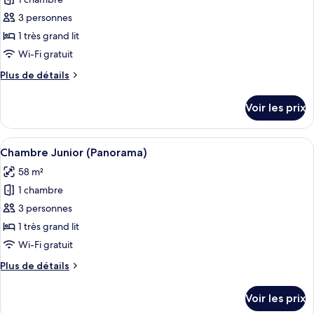
photos
pour
3 personnes
ce
1 très grand lit
type
Wi-Fi gratuit
de
Plus
Plus de détails
chambre :
de
Chambre
détails
Voir les prix
sur
Junior
le
type
Afficher
Une façade en pierre, un patio couvert, 
5
de
Chambre Junior (Panorama)
toutes
chambre
58 m²
Chambre
les
Junior
1 chambre
photos
pour
3 personnes
ce
1 très grand lit
type
Wi-Fi gratuit
de
Plus
Plus de détails
chambre :
de
Chambre
détails
Voir les prix
sur
Junior