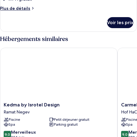
de
Plus
Plus de détails
chambre :
de
Chambre
détails
Voir les prix
sur
le
type
Hébergements similaires
de
chambre
Kedma by Isrotel Design
Carmel Fo
Chambre
Kedma
Carmel
Kedma by Isrotel Design
Carmel
by
Forest
Ramat Negev
Hof HaC
Isrotel
by
Piscine
Petit déjeuner gratuit
Piscin
Design
Isrotel
Spa
Parking gratuit
Spa
Ramat
exclusiv
Negev
Hof
9.0
9.0
Merveilleux
Mer
9,0
9,0