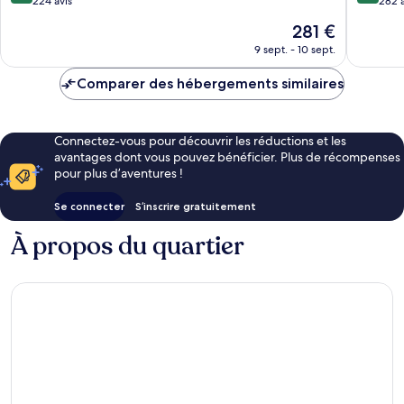
HaCarm
sur
sur
224 avis
282 a
10,
10,
Le
281 €
Merveilleux,
Merveill
nouveau
224 avis
282 avis
9 sept. - 10 sept.
prix
est
Comparer des hébergements similaires
de
281 €
Connectez-vous pour découvrir les réductions et les
avantages dont vous pouvez bénéficier. Plus de récompenses
pour plus d’aventures !
Se connecter
S’inscrire gratuitement
À propos du quartier