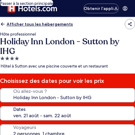
Passer à la section principale
Obtenir l’appli
Afficher tous les hébergements
Hôte professionnel
Holiday Inn London - Sutton by
IHG
Hébergement
4.0 étoiles
Hôtel à Sutton avec une piscine couverte et un restaurant
Choisissez des dates pour voir les prix
Où allez-vous ?
Dates
Voyageurs