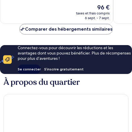
10,
Excellen
Green
Le
96 €
Excellent,
349 avis
nouveau
1 005 avis
taxes et frais compris
prix
6 sept. - 7 sept.
est
de
Comparer des hébergements similaires
96 €
Connectez-vous pour découvrir les réductions et les
avantages dont vous pouvez bénéficier. Plus de récompenses
pour plus d’aventures !
Se connecter
S’inscrire gratuitement
À propos du quartier