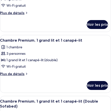
ce
type
Wi-Fi gratuit
de
Plus
Plus de détails
chambre :
de
détails
Chambre,
Voir les prix
sur
1
le
grand
type
Afficher
Une chambre d’hôtel avec un lit, un c
7
lit,
de
Chambre Premium, 1 grand lit et 1 canapé-lit
toutes
chambre
accessible
1 chambre
Chambre,
les
aux
1
3 personnes
photos
personnes
grand
pour
1 grand lit et 1 canapé-lit (double)
lit,
à
ce
accessible
Wi-Fi gratuit
mobilité
aux
type
réduite
Plus
Plus de détails
personnes
de
de
à
chambre :
détails
mobilité
Voir les prix
sur
Chambre
réduite
le
Premium,
type
Afficher
Une chambre d’hôtel moderne, équipée d
1
5
de
Chambre Premium, 1 grand lit et 1 canapé-lit (Double
toutes
chambre
grand
Sofabed)
Chambre
les