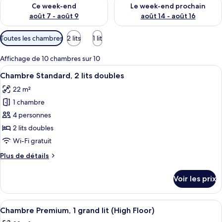
Vérifier la disponibilité pour ce week-end août 7 - août 9
Vérifier la disponibilité pour 
Ce week-end
Le week-end prochain
août 7 - août 9
août 14 - août 16
Filtres
Toutes les chambres
2 lits
1 lit
disponibles
pour
Affichage de 10 chambres sur 10
les
Afficher
Une chambre d’hôtel avec deux lits, un
4
Chambre Standard, 2 lits doubles
chambres
toutes
22 m²
les
1 chambre
photos
pour
4 personnes
ce
2 lits doubles
type
Wi-Fi gratuit
de
Plus
Plus de détails
chambre :
de
Chambre
détails
Voir les prix
sur
Standard,
le
2
type
Afficher
Une chambre d’hôtel avec un grand lit,
lits
3
de
Chambre Premium, 1 grand lit (High Floor)
toutes
doubles
chambre