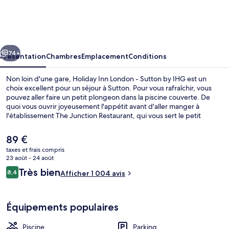
Inn
London
-
cédent
Suivant
Sutton
74+
Présentation
Chambres
Emplacement
Conditions
by
Non loin d'une gare, Holiday Inn London - Sutton by IHG est un
IHG
choix excellent pour un séjour à Sutton. Pour vous rafraîchir, vous
pouvez aller faire un petit plongeon dans la piscine couverte. De
quoi vous ouvrir joyeusement l'appétit avant d'aller manger à
l'établissement The Junction Restaurant, qui vous sert le petit
déjeuner et le dîner. Au menu des petits plus offerts sur place, on
trouve un bar / salon, un centre de remise en forme ouvert 24 h/24
Le
89 €
et une salle de fitness. Sympa non ? Les autres voyageurs adorent le
prix
taxes et frais compris
personnel attentionné.
actuel
23 août - 24 août
Extérieur
est
Avis
Très bien
8,4
Afficher 1 004 avis
de
8,4 sur 10
voyageurs
89 €.
Équipements populaires
Piscine
Parking