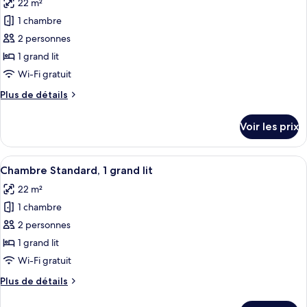
22 m²
Chambre
les
Standard,
1 chambre
photos
2
pour
2 personnes
lits
ce
doubles
1 grand lit
type
Wi-Fi gratuit
de
Plus
Plus de détails
chambre :
de
Chambre
détails
Voir les prix
sur
Premium,
le
1
type
Afficher
Une chambre d’hôtel avec un grand lit,
grand
5
de
Chambre Standard, 1 grand lit
toutes
lit
chambre
22 m²
Chambre
les
(High
Premium,
1 chambre
photos
Floor)
1
pour
2 personnes
grand
ce
lit
1 grand lit
(High
type
Wi-Fi gratuit
Floor)
de
Plus
Plus de détails
chambre :
de
Chambre
détails