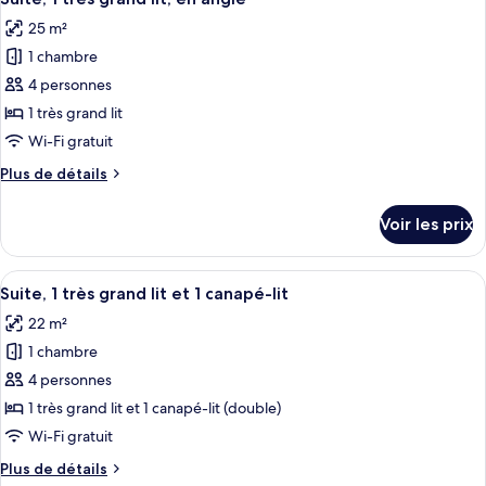
toutes
chambre
25 m²
Chambre
les
Premium
1 chambre
photos
pour
4 personnes
ce
1 très grand lit
type
Wi-Fi gratuit
de
Plus
Plus de détails
chambre :
de
Suite,
détails
Voir les prix
sur
1
le
très
type
Afficher
Une chambre d’hôtel avec un grand lit,
grand
5
de
Suite, 1 très grand lit et 1 canapé-lit
toutes
lit,
chambre
22 m²
Suite,
les
en
1
1 chambre
photos
angle
très
pour
4 personnes
grand
ce
lit,
1 très grand lit et 1 canapé-lit (double)
en
type
Wi-Fi gratuit
angle
de
Plus
Plus de détails
chambre :