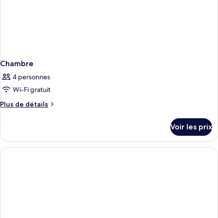
Chambre
4 personnes
Wi-Fi gratuit
Plus
Plus de détails
de
détails
Voir les prix
sur
le
type
de
chambre
Chambre