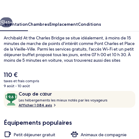
the
Charles
cédent
Suivant
Bridge
45+
Présentation
Chambres
Emplacement
Conditions
Archibald At the Charles Bridge se situe idéalement, à moins de 15
minutes de marche de points d'intérêt comme Pont Charles et Place
de la Vieille-Ville. Parmi les services gratuits, l'accès Wi-Fi et un petit
déjeuner buffet proposé tous les jours, entre 07 h 00 et 10 h 30. À
moins de 5 minutes en voiture, vous trouverez aussi des sites
comme Horloge astronomique de Prague et Place Venceslas. Le
personnel attentionné et le petit déjeuner remportent un franc
Le
110 €
succès auprès des autres voyageurs. Les transports publics se
prix
taxes et frais compris
situent à une courte distance à pied : Arrêt de tram Hellichova est à
actuel
9 août - 10 août
6 min et Arrêt de tram Malostranské Náměstí, à 6 min.
Petit déjeuner buffet compris tous les 
est
Avis
9,6
Coup de cœur
de
voyageurs
L
sur
Les hébergements les mieux notés par les voyageurs
110 €.
e
Afficher 1 084 avis
10,
s
Coup
de
Équipements populaires
h
cœur
é
b
Petit déjeuner gratuit
Animaux de compagnie
e