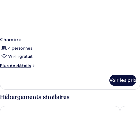
Chambre
4 personnes
Wi-Fi gratuit
Plus
Plus de détails
de
détails
Voir les prix
sur
le
type
Hébergements similaires
de
chambre
Hotel U Tri Pstrosu
Hotel Če
Chambre