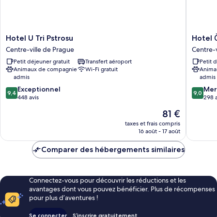
Hotel
Hotel
Hotel U Tri Pstrosu
Hotel 
U
Čertovk
Centre-ville de Prague
Centre-v
Tri
Centre-
Petit déjeuner gratuit
Transfert aéroport
Petit 
Pstrosu
ville
Animaux de compagnie
Wi-Fi gratuit
Anima
Centre-
de
admis
admis
ville
Prague
9.4
9.0
de
Exceptionnel
Mer
9,4
9,0
sur
sur
Prague
448 avis
298 a
10,
10,
Le
81 €
Exceptionnel,
Merveill
nouveau
448 avis
298 avis
taxes et frais compris
prix
16 août - 17 août
est
de
Comparer des hébergements similaires
81 €
Connectez-vous pour découvrir les réductions et les
avantages dont vous pouvez bénéficier. Plus de récompenses
pour plus d’aventures !
Se connecter
S’inscrire gratuitement