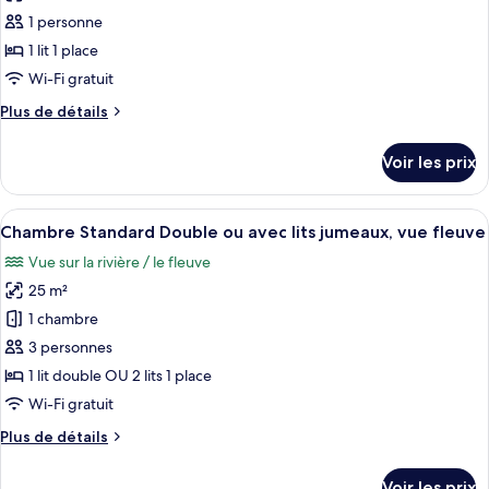
les
lits
Standard
1 personne
photos
jumeaux
Double
pour
1 lit 1 place
ou
ce
avec
Wi-Fi gratuit
lits
type
Plus
Plus de détails
jumeaux
de
de
chambre :
détails
Voir les prix
sur
Chambre
le
Simple
type
Afficher
Une chambre à coucher avec un grand l
Standard
7
de
Chambre Standard Double ou avec lits jumeaux, vue fleuve
toutes
chambre
Vue sur la rivière / le fleuve
Chambre
les
Simple
25 m²
photos
Standard
pour
1 chambre
ce
3 personnes
type
1 lit double OU 2 lits 1 place
de
Wi-Fi gratuit
chambre :
Plus
Plus de détails
Chambre
de
Standard
détails
Voir les prix