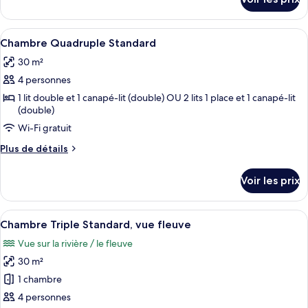
Double
sur
le
ou
type
Afficher
Une chambre d’hôtel équipée d’un lit, d
avec
4
de
Chambre Quadruple Standard
toutes
lits
chambre
30 m²
Chambre
les
jumeaux,
Standard
4 personnes
photos
vue
Double
pour
fleuve
1 lit double et 1 canapé-lit (double) OU 2 lits 1 place et 1 canapé-lit
ou
(double)
ce
avec
lits
Wi-Fi gratuit
type
jumeaux,
de
Plus
Plus de détails
vue
chambre :
de
fleuve
détails
Chambre
Voir les prix
sur
Quadruple
le
Standard
type
Afficher
Une chambre d’hôtel comprenant un lit
4
de
Chambre Triple Standard, vue fleuve
toutes
chambre
Vue sur la rivière / le fleuve
Chambre
les
Quadruple
30 m²
photos
Standard
pour
1 chambre
ce
4 personnes