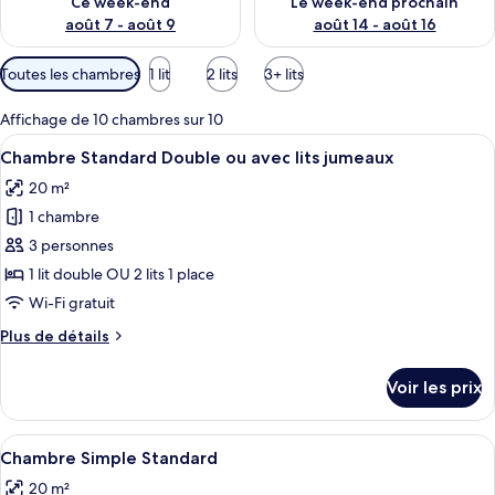
Ce week-end
Le week-end prochain
p
août 7 - août 9
août 14 - août 16
a
r
Filtres
Toutes les chambres
1 lit
2 lits
3+ lits
disponibles
l
pour
Affichage de 10 chambres sur 10
e
les
s
Afficher
Une chambre à coucher avec un lit en 
10
Chambre Standard Double ou avec lits jumeaux
chambres
toutes
v
20 m²
les
o
1 chambre
photos
y
a
pour
3 personnes
g
ce
1 lit double OU 2 lits 1 place
e
type
u
Wi-Fi gratuit
r
de
Plus
Plus de détails
s
chambre :
de
Chambre
détails
Voir les prix
sur
Standard
le
Double
type
Afficher
Une chambre à coucher avec un lit, une
ou
4
de
Chambre Simple Standard
toutes
avec
chambre
20 m²
Chambre