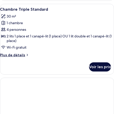
vue
type
Afficher
Une chambre à coucher comprenant un li
fleuve
6
de
Chambre Triple Standard
toutes
chambre
30 m²
Chambre
les
Quadruple
1 chambre
photos
Standard,
pour
4 personnes
vue
ce
fleuve
2 lits 1 place et 1 canapé-lit (1 place) OU 1 lit double et 1 canapé-lit (1
place)
type
de
Wi-Fi gratuit
chambre :
Plus
Plus de détails
Chambre
de
détails
Triple
Voir les prix
sur
Standard
le
type
de
chambre
Chambre
Triple
Standard