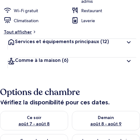
admis
r
Wi-Fi gratuit
Restaurant
g
e
Climatisation
Laverie
m
e
Tout afficher
n
t
Services et équipements principaux
(12)
s
l
Comme à la maison
(6)
e
s
m
i
Options de chambre
e
u
x
Vérifiez la disponibilité pour ces dates.
n
Vérifier la disponibilité pour ce soir août 7 - août 8
Vérifier la disponibilité pour 
Ce soir
Demain
o
t
août 7 - août 8
août 8 - août 9
é
s
Vérifier la disponibilité pour ce week-end août 7 - août 9
Vérifier la disponibilité pour 