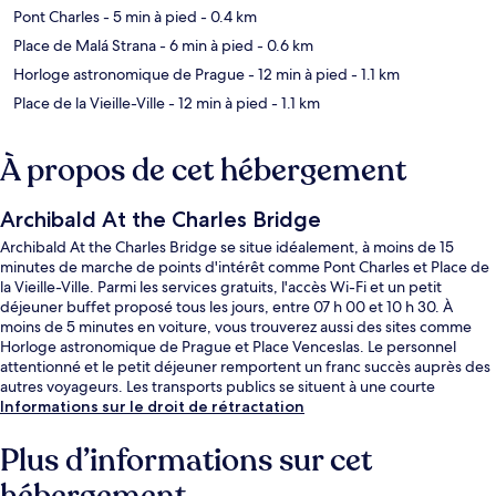
Pont Charles
- 5 min à pied
- 0.4 km
Place de Malá Strana
- 6 min à pied
- 0.6 km
Horloge astronomique de Prague
- 12 min à pied
- 1.1 km
Place de la Vieille-Ville
- 12 min à pied
- 1.1 km
À propos de cet hébergement
Archibald At the Charles Bridge
Archibald At the Charles Bridge se situe idéalement, à moins de 15
minutes de marche de points d'intérêt comme Pont Charles et Place de
la Vieille-Ville. Parmi les services gratuits, l'accès Wi-Fi et un petit
déjeuner buffet proposé tous les jours, entre 07 h 00 et 10 h 30. À
moins de 5 minutes en voiture, vous trouverez aussi des sites comme
Horloge astronomique de Prague et Place Venceslas. Le personnel
attentionné et le petit déjeuner remportent un franc succès auprès des
autres voyageurs. Les transports publics se situent à une courte
distance à pied : Arrêt de tram Hellichova est à 6 min et Arrêt de tram
Informations sur le droit de rétractation
Malostranské Náměstí, à 6 min.
Plus d’informations sur cet