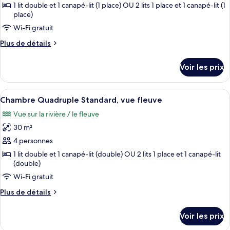
type
1 lit double et 1 canapé-lit (1 place) OU 2 lits 1 place et 1 canapé-lit (1
de
place)
chambre :
Wi-Fi gratuit
Chambre
Plus
Plus de détails
Triple
de
Standard,
détails
Voir les prix
sur
vue
le
fleuve
type
Afficher
Une chambre d’hôtel équipée d’un lit, 
4
de
Chambre Quadruple Standard, vue fleuve
toutes
chambre
Vue sur la rivière / le fleuve
Chambre
les
Triple
30 m²
photos
Standard,
pour
4 personnes
vue
ce
fleuve
1 lit double et 1 canapé-lit (double) OU 2 lits 1 place et 1 canapé-lit
(double)
type
de
Wi-Fi gratuit
chambre :
Plus
Plus de détails
Chambre
de
détails
Quadruple
Voir les prix
sur
Standard,
le