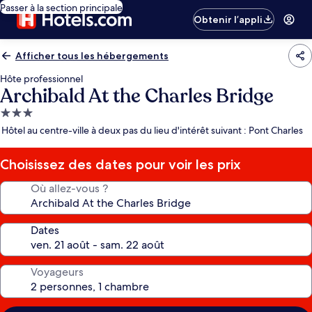
Passer à la section principale
Obtenir l’appli
Afficher tous les hébergements
Hôte professionnel
Archibald At the Charles Bridge
Hébergement
3.0 étoiles
Hôtel au centre-ville à deux pas du lieu d'intérêt suivant : Pont Charles
Choisissez des dates pour voir les prix
Où allez-vous ?
Dates
Voyageurs