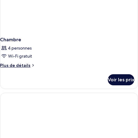
Chambre
4 personnes
Wi-Fi gratuit
Plus
Plus de détails
de
détails
Voir les prix
sur
le
type
de
chambre
Chambre