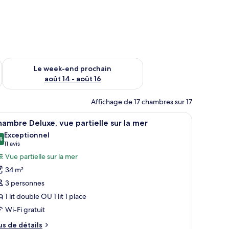
-end août 7 - août 9
Vérifier la disponibilité pour le week-end prochain août 14 - a
Le week-end prochain
août 14 - août 16
Affichage de 17 chambres sur 17
e à coucher aménagée en mezzanine, un canapé, une table basse et un escal
fficher
Chambre Deluxe, vue partielle sur la mer | Lit
1
ambre Deluxe, vue partielle sur la mer
outes
Exceptionnel
s
4
9,4 sur 10
(11 avis)
11 avis
hotos
Vue partielle sur la mer
our
34 m²
e
3 personnes
ype
1 lit double OU 1 lit 1 place
e
Wi-Fi gratuit
hambre :
hambre
us
us de détails