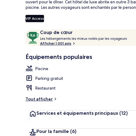
ouvert pour le dîner. Cet hôtel de luxe abrite en outre 3 b
piscine. Les autres voyageurs sont enchantés par le person
VIP Access
Extérieur
Avis
9,6
Coup de cœur
voyageurs
L
sur
Les hébergements les mieux notés par les voyageurs
e
Afficher 1 001 avis
10,
s
Coup
Équipements populaires
de
h
cœur
é
Piscine
b
e
Parking gratuit
r
g
Restaurant
e
m
Tout afficher
e
n
Services et équipements principaux
(12)
t
s
l
Pour la famille
(6)