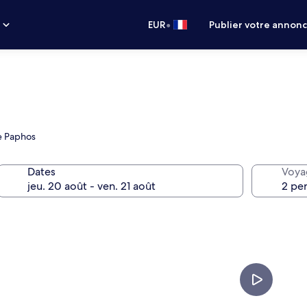
•
s
EUR
Publier votre annon
de Paphos
Dates
Voya