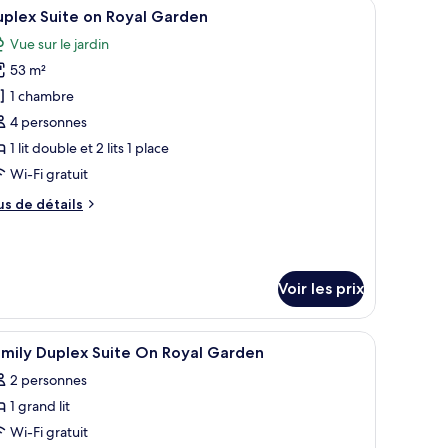
reau, une chaise, une table de chevet et une vue sur l’océan.
fficher
Une cour intérieure avec un kiosque central, 
6
e
plex Suite on Royal Garden
outes
hambre
Vue sur le jardin
udio
s
ite
53 m²
hotos
ivate
our
1 chambre
ol
e
4 personnes
ype
1 lit double et 2 lits 1 place
e
Wi-Fi gratuit
hambre :
us
us de détails
uplex
e
uite
tails
n
r
oyal
Voir les prix
pe
arden
e
hambre
uvet d'oie, minibar
fficher
Literie hypoallergénique, couette en duvet d'
plex
3
mily Duplex Suite On Royal Garden
outes
ite
2 personnes
n
s
yal
1 grand lit
hotos
arden
our
Wi-Fi gratuit