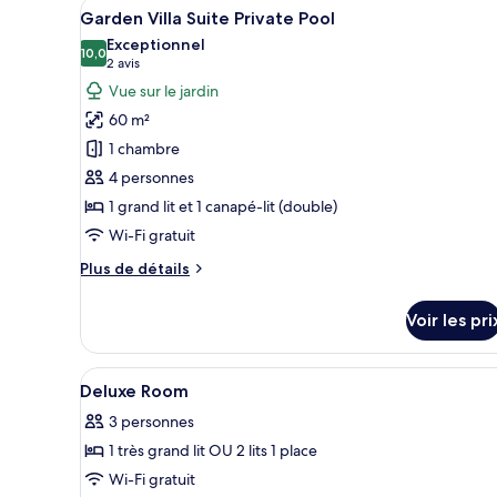
Afficher
Garden Villa Suite Private Pool
chambre
9
Garden Villa Suite Private Pool
Chambre
toutes
Exceptionnel
Deluxe
les
10,0
10,0 sur 10
(2 avis)
2 avis
photos
Vue sur le jardin
pour
60 m²
ce
1 chambre
type
4 personnes
de
1 grand lit et 1 canapé-lit (double)
chambre :
Garden
Wi-Fi gratuit
Villa
Plus
Plus de détails
Suite
de
détails
Private
Voir les pri
sur
Pool
le
type
Afficher
Literie hypoallergénique, coue
2
de
Deluxe Room
toutes
chambre
3 personnes
Garden
les
Villa
1 très grand lit OU 2 lits 1 place
photos
Suite
pour
Wi-Fi gratuit
Private