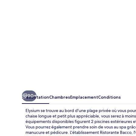
90+
Présentation
Chambres
Emplacement
Conditions
Elysium se trouve au bord d'une plage privée où vous pourr
chaise longue et petit plus appréciable, vous serez à mo
équipements disponibles figurent 2 piscines extérieures e
Vous pourrez également prendre soin de vous au spa grâce
manucure et pédicure. L'établissement Ristorante Bacco, l'un