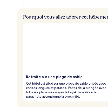
e
s
m
Pourquoi vous allez adorer cet héberg
i
e
u
x
n
o
t
é
s
p
a
r
Retraite sur une plage de sable
l
Cet hôtel est situé sur une plage de sable privée avec
e
chaises longues et parasols. Faites de la plongée avec
s
tuba sur place ou essayez le kayak, la voile ou le
parachute ascensionnel à proximité.
v
o