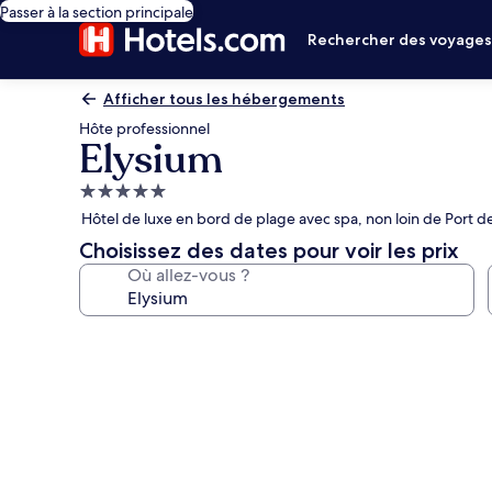
Passer à la section principale
Rechercher des voyage
Afficher tous les hébergements
Hôte professionnel
Elysium
Hébergement
5.0 étoiles
Hôtel de luxe en bord de plage avec spa, non loin de Port 
Choisissez des dates pour voir les prix
Où allez-vous ?
Galerie
photos
de
l’hébergement
Elysium