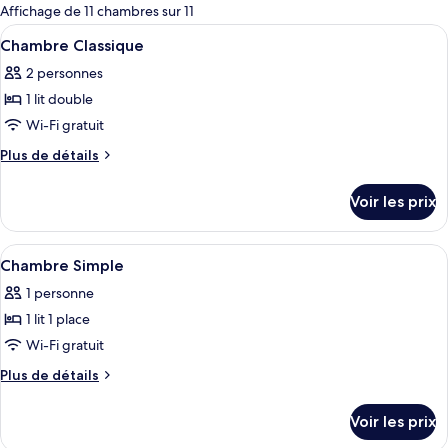
pour
Affichage de 11 chambres sur 11
les
Afficher
Une chambre d’hôtel avec un grand lit,
9
Chambre Classique
chambres
toutes
2 personnes
les
1 lit double
photos
pour
Wi-Fi gratuit
ce
Plus
Plus de détails
type
de
détails
de
Voir les prix
sur
chambre :
le
Chambre
type
Afficher
Une chambre à coucher avec un grand l
8
Classique
de
Chambre Simple
toutes
chambre
1 personne
Chambre
les
Classique
1 lit 1 place
photos
pour
Wi-Fi gratuit
ce
Plus
Plus de détails
type
de
détails
de
Voir les prix
sur
chambre :
le