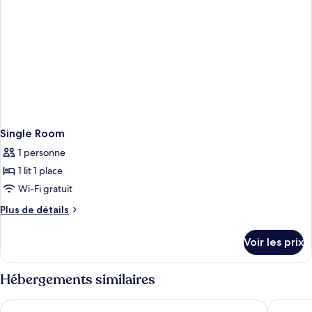
Single Room
1 personne
1 lit 1 place
Wi-Fi gratuit
Plus
Plus de détails
de
détails
Voir les prix
sur
le
type
Hébergements similaires
de
chambre
The Moorland Hotel, Haytor, Devon
Gidleigh
Single