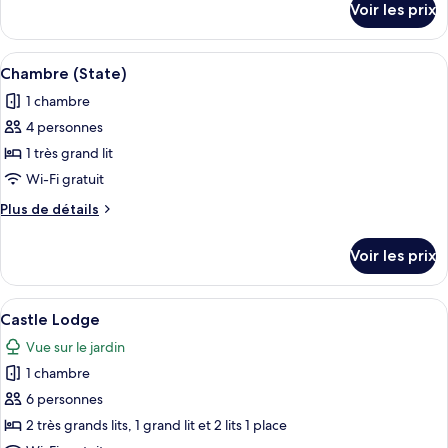
chambre :
Voir les prix
sur
Chambre
le
Majestueuse
type
Afficher
Une chambre d’hôtel avec un grand lit,
(State)
5
de
Chambre (State)
toutes
chambre
1 chambre
Chambre
les
Majestueuse
4 personnes
photos
(State)
pour
1 très grand lit
ce
Wi-Fi gratuit
type
Plus
Plus de détails
de
de
chambre :
détails
Voir les prix
sur
Chambre
le
(State)
type
Afficher
Un salon spacieux doté d’un plancher 
12
de
Castle Lodge
toutes
chambre
Vue sur le jardin
Chambre
les
(State)
1 chambre
photos
pour
6 personnes
ce
2 très grands lits, 1 grand lit et 2 lits 1 place
type