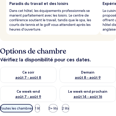
Paradis du travail et des loisirs
Expéri
Dans cet hôtel, les équipements professionnels se
La cuisi
marient parfaitement avec les loisirs. Le centre de
proposée
conférence soutient le travail, tandis que le spa, les
offrent 
courts de tennis et le golf vous attendent après les
hôtel di
heures d'ouverture.
anglaise
Options de chambre
Vérifiez la disponibilité pour ces dates.
Vérifier la disponibilité pour ce soir août 7 - août 8
Vérifier la disponibilité pour 
Ce soir
Demain
août 7 - août 8
août 8 - août 9
Vérifier la disponibilité pour ce week-end août 7 - août 9
Vérifier la disponibilité pour 
Ce week-end
Le week-end prochain
août 7 - août 9
août 14 - août 16
Filtres
Toutes les chambres
1 lit
3+ lits
2 lits
disponibles