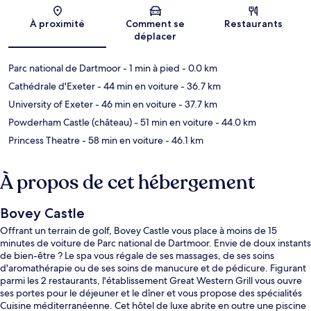
Carte
À proximité
Comment se
Restaurants
déplacer
Parc national de Dartmoor
- 1 min à pied
- 0.0 km
Cathédrale d'Exeter
- 44 min en voiture
- 36.7 km
University of Exeter
- 46 min en voiture
- 37.7 km
Powderham Castle (château)
- 51 min en voiture
- 44.0 km
Princess Theatre
- 58 min en voiture
- 46.1 km
À propos de cet hébergement
Bovey Castle
Offrant un terrain de golf, Bovey Castle vous place à moins de 15
minutes de voiture de Parc national de Dartmoor. Envie de doux instants
de bien-être ? Le spa vous régale de ses massages, de ses soins
d'aromathérapie ou de ses soins de manucure et de pédicure. Figurant
parmi les 2 restaurants, l'établissement Great Western Grill vous ouvre
ses portes pour le déjeuner et le dîner et vous propose des spécialités
Cuisine méditerranéenne. Cet hôtel de luxe abrite en outre une piscine