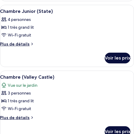
Chambre
type
Afficher
Une chambre d’hôtel avec un grand lit,
9
Simple
de
Chambre Junior (State)
toutes
chambre
4 personnes
Chambre
les
Simple
1 très grand lit
photos
pour
Wi-Fi gratuit
ce
Plus
Plus de détails
type
de
détails
de
Voir les prix
sur
chambre :
le
Chambre
type
Afficher
Une chambre dotée d’un grand lit, d’un 
9
Junior
de
Chambre (Valley Castle)
toutes
chambre
(State)
Vue sur le jardin
Chambre
les
Junior
3 personnes
photos
(State)
pour
1 très grand lit
ce
Wi-Fi gratuit
type
Plus
Plus de détails
de
de
chambre :
détails
Voir les prix
sur