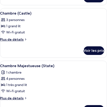
Chambre
le
(Valley
type
Afficher
Un lit bien fait, agrémenté d’oreillers à
Castle)
10
de
Chambre (Castle)
toutes
chambre
3 personnes
Chambre
les
(Valley
1 grand lit
photos
Castle)
pour
Wi-Fi gratuit
ce
Plus
Plus de détails
type
de
détails
de
Voir les prix
sur
chambre :
le
Chambre
type
Afficher
Une chambre à coucher avec un grand l
5
(Castle)
de
Chambre Majestueuse (State)
toutes
chambre
1 chambre
Chambre
les
(Castle)
4 personnes
photos
pour
1 très grand lit
ce
Wi-Fi gratuit
type
Plus
Plus de détails
de
de
détails