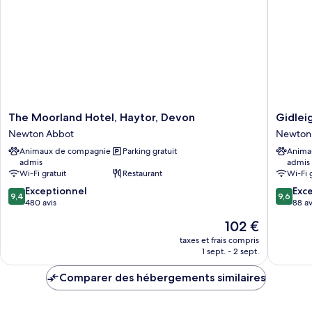
Room
The
Gidleig
The Moorland Hotel, Haytor, Devon
Gidlei
Moorland
Park
Newton Abbot
Newton
Hotel,
Newton
Animaux de compagnie
Parking gratuit
Anima
Haytor,
Abbot
admis
admis
Devon
Wi-Fi gratuit
Restaurant
Wi-Fi 
Newton
9.4
9.6
Abbot
Exceptionnel
Exc
9,4
9,6
sur
sur
480 avis
88 av
10,
10,
Le
102 €
Exceptionnel,
Exceptio
nouveau
480 avis
88 avis
taxes et frais compris
prix
1 sept. - 2 sept.
est
de
Comparer des hébergements similaires
102 €