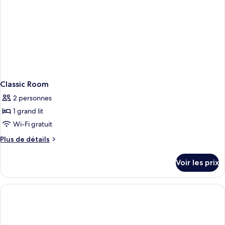
Or
Twin)
Classic Room
2 personnes
1 grand lit
Wi-Fi gratuit
Plus
Plus de détails
de
détails
Voir les prix
sur
le
type
de
chambre
Classic
Room