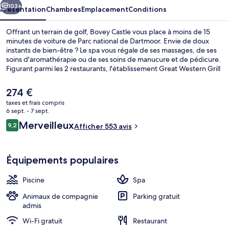
103+
Présentation
Chambres
Emplacement
Conditions
Offrant un terrain de golf, Bovey Castle vous place à moins de 15
minutes de voiture de Parc national de Dartmoor. Envie de doux
instants de bien-être ? Le spa vous régale de ses massages, de ses
soins d'aromathérapie ou de ses soins de manucure et de pédicure.
Figurant parmi les 2 restaurants, l'établissement Great Western Grill
vous ouvre ses portes pour le déjeuner et le dîner et vous propose
des spécialités Cuisine méditerranéenne. Cet hôtel de luxe abrite en
Le
274 €
outre une piscine couverte, un bar / salon et une salle de fitness. Les
prix
taxes et frais compris
autres voyageurs adorent le personnel attentionné.
actuel
6 sept. - 7 sept.
Bar lounge
est
Avis
Merveilleux
9,2
Afficher 553 avis
de
9,2 sur 10
voyageurs
274 €.
Équipements populaires
Piscine
Spa
Animaux de compagnie
Parking gratuit
admis
Wi-Fi gratuit
Restaurant