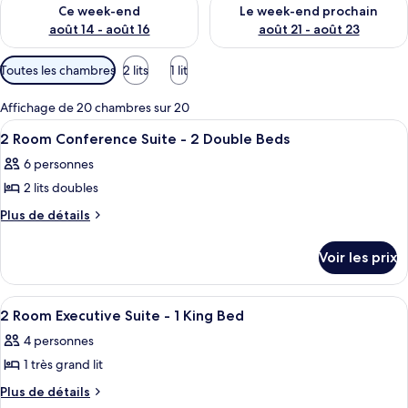
Vérifier la disponibilité pour ce week-end août 14 - août 16
Vérifier la disponibilité pour
Ce week-end
Le week-end prochain
août 14 - août 16
août 21 - août 23
Filtres
Toutes les chambres
2 lits
1 lit
disponibles
pour
Affichage de 20 chambres sur 20
les
Afficher
1 chambre, literie hypoallergénique, c
6
2 Room Conference Suite - 2 Double Beds
chambres
toutes
6 personnes
les
2 lits doubles
photos
pour
Plus
Plus de détails
de
ce
détails
type
Voir les prix
sur
de
le
chambre :
type
Afficher
1 chambre, literie hypoallergénique, c
4
de
2
2 Room Executive Suite - 1 King Bed
toutes
chambre
Room
4 personnes
2
les
Conference
Room
1 très grand lit
photos
Suite
Conference
pour
Plus
Plus de détails
Suite
-
de