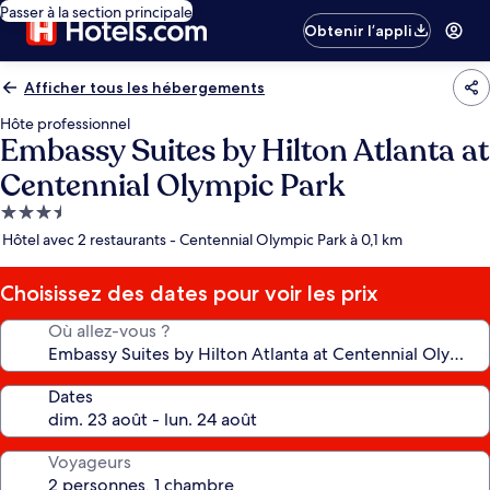
Passer à la section principale
Obtenir l’appli
Afficher tous les hébergements
Hôte professionnel
Embassy Suites by Hilton Atlanta at
Centennial Olympic Park
Hébergement
3.5 étoiles
Hôtel avec 2 restaurants - Centennial Olympic Park à 0,1 km
Choisissez des dates pour voir les prix
Où allez-vous ?
Dates
Voyageurs