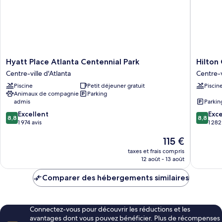
grand
vue
lit,
parc,
vue
en
parc,
angle
en
angle
Hyatt
Hilton
Hyatt Place Atlanta Centennial Park
Hilton
Place
Garden
Centre-ville d'Atlanta
Centre-v
Atlanta
Inn
Piscine
Petit déjeuner gratuit
Piscin
Centennial
Atlanta
Animaux de compagnie
Parking
Park
Downto
admis
Parkin
Centre-
Centre-
8.8
8.8
ville
Excellent
ville
Exce
8,8
8,8
sur
sur
d'Atlanta
1 974 avis
d'Atlant
1 282
10,
10,
Le
115 €
Excellent,
Excellen
nouveau
1 974 avis
1 282 avi
taxes et frais compris
prix
12 août - 13 août
est
de
Comparer des hébergements similaires
115 €
Connectez-vous pour découvrir les réductions et les
avantages dont vous pouvez bénéficier. Plus de récompenses