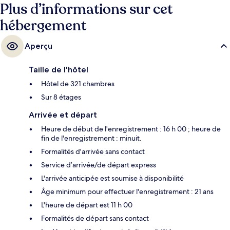
Plus d’informations sur cet
micro-ondes. Le personnel attentionné et le petit déjeuner remportent
un franc succès auprès des autres voyageurs. L'hébergement se situe à
hébergement
une très courte distance à pied des transports publics : Station de
métro Dome-GWCC-Philips Arena-CNN Center se trouve à 8 min et
Station de métro Peachtree Center, à 10 min.
Aperçu
Taille de l'hôtel
Hôtel de 321 chambres
Sur 8 étages
Arrivée et départ
Heure de début de l'enregistrement : 16 h 00 ; heure de
fin de l'enregistrement : minuit.
Formalités d'arrivée sans contact
Service d’arrivée/de départ express
L'arrivée anticipée est soumise à disponibilité
Âge minimum pour effectuer l'enregistrement : 21 ans
L'heure de départ est 11 h 00
Formalités de départ sans contact