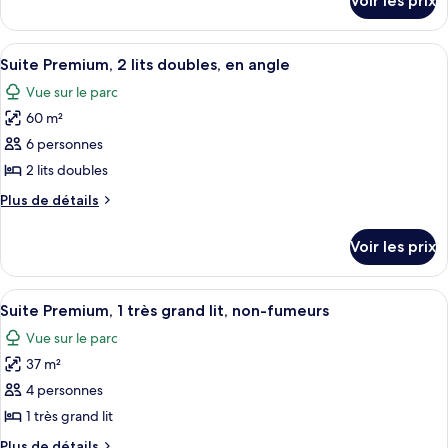
Voir les prix
sur
Chambre
le
Premium,
type
Afficher
Une chambre d’hôtel moderne avec un c
2
2
de
Suite Premium, 2 lits doubles, en angle
toutes
chambre
lits
Vue sur le parc
Chambre
les
doubles,
Premium,
60 m²
photos
vue
2
pour
6 personnes
parc
lits
ce
doubles,
2 lits doubles
vue
type
Plus
Plus de détails
parc
de
de
chambre :
détails
Voir les prix
sur
Suite
le
Premium,
type
Afficher
Une vue nocturne d’une ville, avec une
2
1
de
Suite Premium, 1 très grand lit, non-fumeurs
toutes
chambre
lits
Vue sur le parc
Suite
les
doubles,
Premium,
37 m²
photos
en
2
pour
4 personnes
angle
lits
ce
doubles,
1 très grand lit
en
type
Plus
Plus de détails