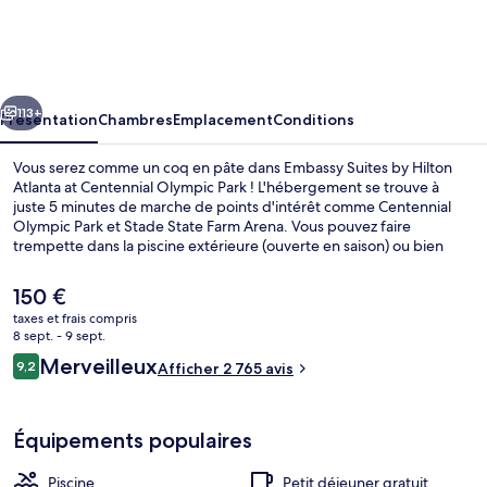
Suites
by
Hilton
cédent
Suivant
Atlanta
113+
Présentation
Chambres
Emplacement
Conditions
at
Vous serez comme un coq en pâte dans Embassy Suites by Hilton
Centennial
Atlanta at Centennial Olympic Park ! L'hébergement se trouve à
juste 5 minutes de marche de points d'intérêt comme Centennial
Olympic
Olympic Park et Stade State Farm Arena. Vous pouvez faire
Park
trempette dans la piscine extérieure (ouverte en saison) ou bien
préférer vous régaler à l'établissement Ruths Chris Steak House.
Parmi les 2 restaurants sur place, il vous accueille à sa table pour le
Le
150 €
déjeuner et le dîner. Cet hébergement abrite un bar / salon et une
prix
taxes et frais compris
salle de fitness, tandis que, petit plus pratique, les chambres
actuel
8 sept. - 9 sept.
bénéficient d'un réfrigérateur et d'un micro-ondes. Le personnel
Hall
est
Avis
attentionné et le petit déjeuner remportent un franc succès auprès
Merveilleux
9,2
Afficher 2 765 avis
de
9,2 sur 10
des autres voyageurs. L'hébergement se situe à une très courte
voyageurs
150 €.
distance à pied des transports publics : Station de métro Dome-
GWCC-Philips Arena-CNN Center se trouve à 8 min et Station de
Équipements populaires
métro Peachtree Center, à 10 min.
Piscine
Petit déjeuner gratuit