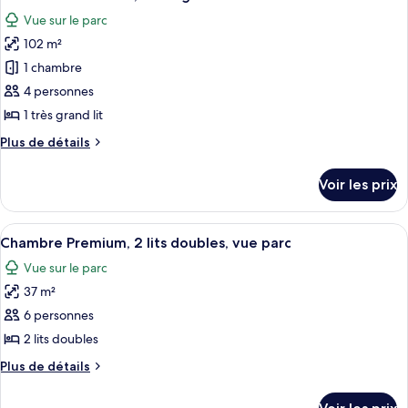
toutes
chambre
grand
Vue sur le parc
Suite,
les
lit
1
102 m²
photos
très
pour
1 chambre
grand
ce
lit
4 personnes
type
1 très grand lit
de
Plus
Plus de détails
chambre :
de
Suite
détails
Voir les prix
sur
Présidentielle,
le
1
type
Afficher
Chambre Premium, 2 lits doubles, vue p
très
4
de
Chambre Premium, 2 lits doubles, vue parc
toutes
grand
chambre
Vue sur le parc
Suite
les
lit
Présidentielle,
37 m²
photos
1
pour
6 personnes
très
ce
grand
2 lits doubles
lit
type
Plus
Plus de détails
de
de
chambre :
détails