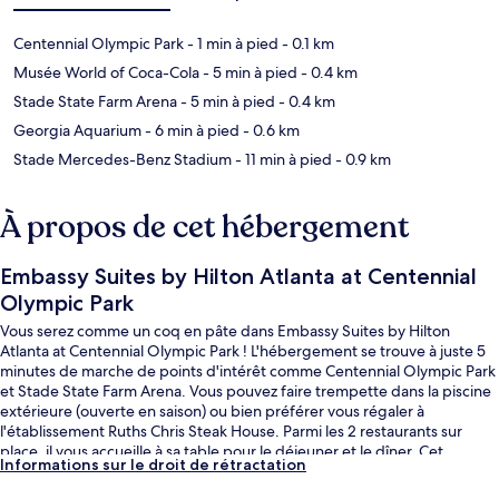
Centennial Olympic Park
- 1 min à pied
- 0.1 km
Musée World of Coca-Cola
- 5 min à pied
- 0.4 km
Stade State Farm Arena
- 5 min à pied
- 0.4 km
Georgia Aquarium
- 6 min à pied
- 0.6 km
Stade Mercedes-Benz Stadium
- 11 min à pied
- 0.9 km
À propos de cet hébergement
Embassy Suites by Hilton Atlanta at Centennial
Olympic Park
Vous serez comme un coq en pâte dans Embassy Suites by Hilton
Atlanta at Centennial Olympic Park ! L'hébergement se trouve à juste 5
minutes de marche de points d'intérêt comme Centennial Olympic Park
et Stade State Farm Arena. Vous pouvez faire trempette dans la piscine
extérieure (ouverte en saison) ou bien préférer vous régaler à
l'établissement Ruths Chris Steak House. Parmi les 2 restaurants sur
place, il vous accueille à sa table pour le déjeuner et le dîner. Cet
Informations sur le droit de rétractation
hébergement abrite un bar / salon et une salle de fitness, tandis que,
petit plus pratique, les chambres bénéficient d'un réfrigérateur et d'un