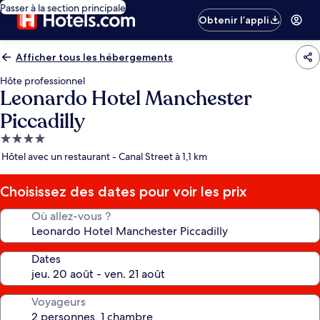
Passer à la section principale
Obtenir l’appli
Afficher tous les hébergements
Hôte professionnel
Leonardo Hotel Manchester
Piccadilly
Hébergement
4.0 étoiles
Hôtel avec un restaurant - Canal Street à 1,1 km
Choisissez des dates pour voir les prix
Où allez-vous ?
Dates
Voyageurs