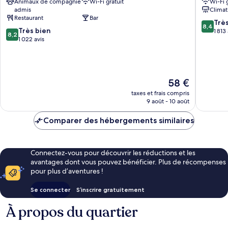
Animaux de compagnie
Wi-Fi gratuit
Wi-Fi 
Centre
Sunday
admis
Climat
Centre-
Centre-
Restaurant
Bar
ville
ville
8.4
Trè
8,4
8.2
de
Très bien
de
sur
1 813
8,2
sur
Manchester
1 022 avis
Manches
10,
10,
Très
Très
bien,
bien,
1 813 avi
1 022 avis
Le
58 €
nouveau
taxes et frais compris
prix
9 août - 10 août
est
de
Comparer des hébergements similaires
58 €
Connectez-vous pour découvrir les réductions et les
avantages dont vous pouvez bénéficier. Plus de récompenses
pour plus d’aventures !
Se connecter
S’inscrire gratuitement
À propos du quartier