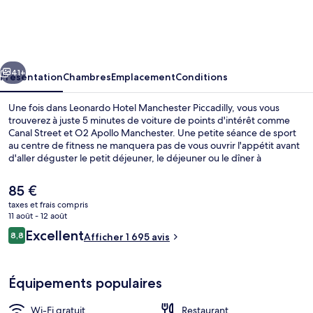
Hotel
Manchester
Piccadilly
cédent
Suivant
41+
Présentation
Chambres
Emplacement
Conditions
Une fois dans Leonardo Hotel Manchester Piccadilly, vous vous
trouverez à juste 5 minutes de voiture de points d'intérêt comme
Canal Street et O2 Apollo Manchester. Une petite séance de sport
au centre de fitness ne manquera pas de vous ouvrir l'appétit avant
d'aller déguster le petit déjeuner, le déjeuner ou le dîner à
l'établissement Bar and Grill. À moins de 5 minutes en voiture, vous
trouverez aussi des sites comme Etihad Stadium et Salle omnisports
Le
85 €
AO Arena. Les autres voyageurs adorent la literie de qualité et le
prix
taxes et frais compris
personnel attentionné. L'hébergement se situe à une très courte
actuel
11 août - 12 août
distance à pied des transports publics : Arrêt de tram New Islington
Hall
est
Avis
se trouve à 7 min et Arrêt de tram Holt Town, à 14 min.
Excellent
8,8
Afficher 1 695 avis
de
8,8 sur 10
voyageurs
85 €.
Équipements populaires
Wi-Fi gratuit
Restaurant