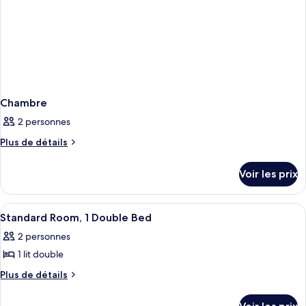
Bed
Chambre
2 personnes
Plus
Plus de détails
de
détails
Voir les prix
sur
le
type
Afficher
Une chambre d’hôtel moderne, dotée d’u
4
de
Standard Room, 1 Double Bed
toutes
chambre
2 personnes
Chambre
les
1 lit double
photos
pour
Plus
Plus de détails
de
ce
détails
type