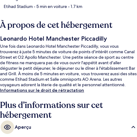
Etihad Stadium
- 5 min en voiture
- 1.7 km
À propos de cet hébergement
Leonardo Hotel Manchester Piccadilly
Une fois dans Leonardo Hotel Manchester Piccadilly, vous vous
trouverez à juste 5 minutes de voiture de points d'intérêt comme Canal
Street et O2 Apollo Manchester. Une petite séance de sport au centre
de fitness ne manquera pas de vous ouvrir l'appétit avant d'aller
déguster le petit déjeuner, le déjeuner ou le dîner à l'établissement Bar
and Grill. À moins de 5 minutes en voiture, vous trouverez aussi des sites
comme Etihad Stadium et Salle omnisports AO Arena. Les autres
voyageurs adorent la literie de qualité et le personnel attentionné.
L'hébergement se situe à une très courte distance à pied des transports
Informations sur le droit de rétractation
publics : Arrêt de tram New Islington se trouve à 7 min et Arrêt de tram
Holt Town, à 14 min.
Plus d’informations sur cet
hébergement
Aperçu