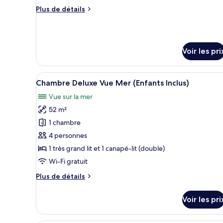
chambre :
Plus
Plus de détails
Suite
de
Senior
détails
Vue
sur
le
Mer
Voir les pri
type
de
chambre
Afficher
Un complexe hôtelier doté d’une
Suite
7
Chambre Deluxe Vue Mer (Enfants Inclus)
toutes
Senior
Vue sur la mer
Vue
les
Mer
52 m²
photos
pour
1 chambre
ce
4 personnes
type
1 très grand lit et 1 canapé-lit (double)
de
Wi-Fi gratuit
chambre :
Plus
Plus de détails
Chambre
de
Deluxe
détails
Voir les pri
Vue
sur
le
Mer
type