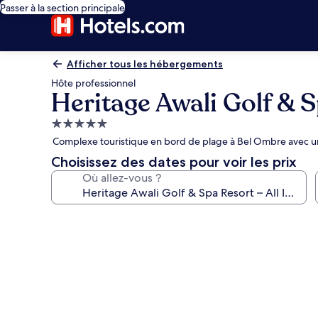
Passer à la section principale
Afficher tous les hébergements
Hôte professionnel
Heritage Awali Golf & S
Hébergement
5.0 étoiles
Complexe touristique en bord de plage à Bel Ombre avec un 
Choisissez des dates pour voir les prix
Où allez-vous ?
Galerie
photos
de
l’hébergement
Heritage