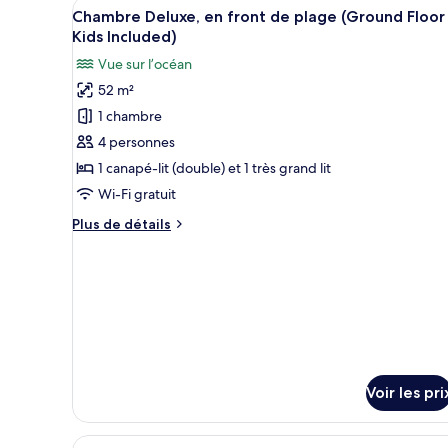
Afficher
Une chambre d’hôtel avec un lit
(Enfants
4
de
Chambre Deluxe, en front de plage (Ground Floor
toutes
Inclus)
chambre
Kids Included)
Chambre
les
Vue sur l’océan
Deluxe
photos
Vue
52 m²
pour
Mer
1 chambre
ce
(Enfants
Inclus)
type
4 personnes
de
1 canapé-lit (double) et 1 très grand lit
chambre :
Wi-Fi gratuit
Chambre
Plus
Plus de détails
Deluxe,
de
en
détails
sur
front
le
de
type
plage
de
(Ground
chambre
Chambre
Floor
Deluxe,
Voir les pri
-
en
Kids
front
de
Included)
Afficher
Une chambre à coucher avec un