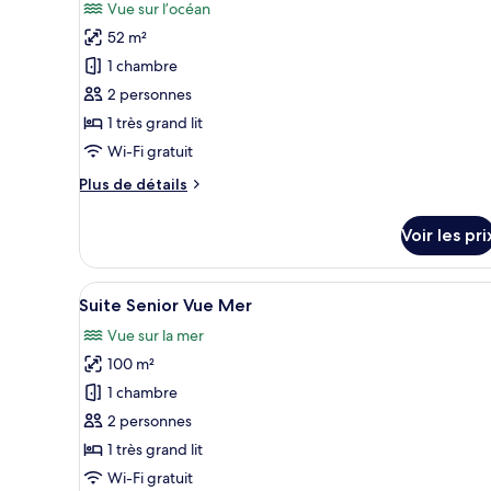
photos
Vue sur l’océan
pour
52 m²
ce
1 chambre
type
2 personnes
de
1 très grand lit
chambre :
Chambre
Wi-Fi gratuit
Deluxe
Plus
Plus de détails
Front
de
détails
de
Voir les pri
sur
mer
le
type
Afficher
Une chambre d’hôtel avec un gra
5
de
Suite Senior Vue Mer
toutes
chambre
Vue sur la mer
Chambre
les
Deluxe
100 m²
photos
Front
pour
1 chambre
de
ce
mer
2 personnes
type
1 très grand lit
de
Wi-Fi gratuit