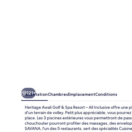
Awali
Golf
&
Spa
Resort
–
All
Inclusive
121+
Présentation
Chambres
Emplacement
Conditions
Heritage Awali Golf & Spa Resort – All Inclusive offre une 
d'un terrain de volley. Petit plus appréciable, vous pourrez 
place. Les 3 piscines extérieures vous permettront de pas
chouchouter pourront profiter des massages, des envelopp
SAVANA, l'un des 5 restaurants, sert des spécialités Cuisine