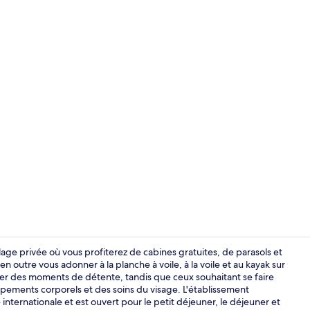
Vidéo du cré
plage privée où vous profiterez de cabines gratuites, de parasols et
en outre vous adonner à la planche à voile, à la voile et au kayak sur
ser des moments de détente, tandis que ceux souhaitant se faire
2 bars, 2 bar
ements corporels et des soins du visage. L'établissement
 internationale et est ouvert pour le petit déjeuner, le déjeuner et