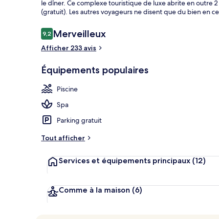
le dîner. Ce complexe touristique de luxe abrite en outre 2
(gratuit). Les autres voyageurs ne disent que du bien en c
Avis
Merveilleux
9,2
9,2 sur 10
Vue aérienne
voyageurs
Afficher 233 avis
Équipements populaires
Piscine
Spa
Parking gratuit
Tout afficher
Services et équipements principaux
(12)
Comme à la maison
(6)