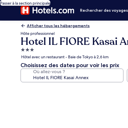
Passer à la section principale
Rechercher des voyage
Afficher tous les hébergements
Hôte professionnel
Hotel IL FIORE Kasai 
Hébergement
3.0 étoiles
Hôtel avec un restaurant - Baie de Tokyo à 2,6 km
Choisissez des dates pour voir les prix
Où allez-vous ?
Galerie
photos
de
l’hébergement
Hotel