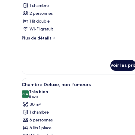
Twin
photos
1 chambre
Room
pour
2 personnes
ce
1 lit double
type
Wi-Fi gratuit
de
chambre :
Plus
Plus de détails
de
Chambre
détails
Double
sur
le
type
Voir les pri
de
chambre
Afficher
Une chambre d’hôtel avec un gr
Chambre
4
Chambre Deluxe, non-fumeurs
Double
toutes
Très bien
les
8,4
8,4 sur 10
(5 avis)
5 avis
photos
30 m²
pour
1 chambre
ce
6 personnes
type
6 lits 1 place
de