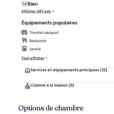
Avis
Bien
7,8
7,8 sur 10
voyageurs
Afficher 347 avis
Extérieur
Équipements populaires
Transfert aéroport
Restaurant
Laverie
Tout afficher
Services et équipements principaux
(12)
Comme à la maison
(6)
Options de chambre