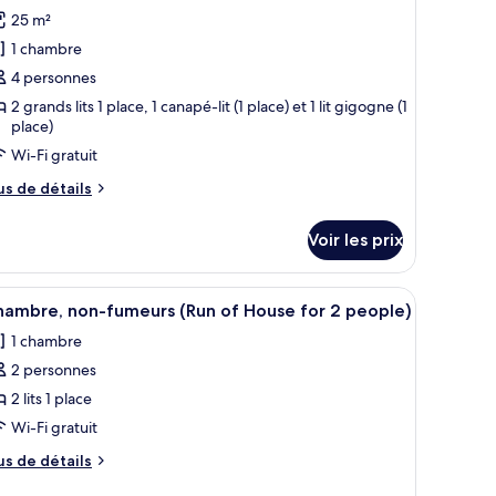
hotos
25 m²
our
1 chambre
e
4 personnes
ype
2 grands lits 1 place, 1 canapé-lit (1 place) et 1 lit gigogne (1
e
place)
hambre :
Wi-Fi gratuit
hambre
tandard
us
us de détails
e
vec
tails
ts
Voir les prix
r
umeaux,
pe
on-
, un bureau avec une machine à café, un petit placard et une fenêtre avec de
fficher
Une chambre d’hôtel avec deux lits simples, un
4
e
hambre, non-fumeurs (Run of House for 2 people)
umeurs
outes
hambre
1 chambre
hambre
s
andard
2 personnes
hotos
ec
our
2 lits 1 place
s
e
meaux,
Wi-Fi gratuit
n-
ype
us
us de détails
meurs
e
e