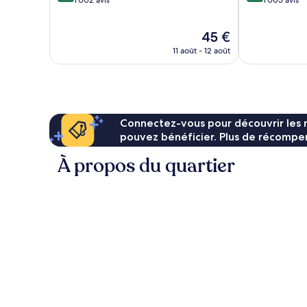
sur
sur
1 002 avis
1 003 avis
10,
10,
Excellent,
Excellent,
Le
45 €
1 002 avis
1 003 avis
nouveau
11 août - 12 août
prix
est
de
45 €
Connectez-vous pour découvrir les 
pouvez bénéficier. Plus de récompen
À propos du quartier