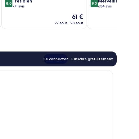
8.0
9.0
Très bien
Merveilleux
8,0
9,0
sur
sur
771 avis
634 avis
10,
10,
Le
61 €
Très
Merveilleux,
u
nouveau
bien,
634 avis
27 août - 28 août
prix
771 avis
est
de
61 €
Se connecter
S’inscrire gratuitement