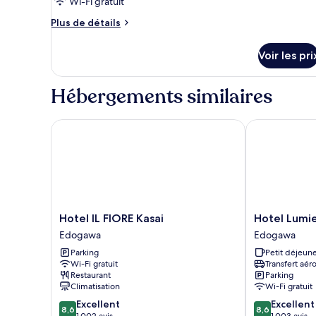
Wi-Fi gratuit
chambre :
Chambre
Plus
Plus de détails
Deluxe,
de
détails
non-
Voir les pri
sur
fumeurs
le
type
Hébergements similaires
de
chambre
Chambre
Hotel IL FIORE Kasai
Hotel Lumiere
Deluxe,
non-
fumeurs
Hotel
Hotel
Hotel IL FIORE Kasai
Hotel Lumie
IL
Lumiere
Edogawa
Edogawa
FIORE
Nishikasai
Parking
Petit déjeune
Kasai
Edogawa
Wi-Fi gratuit
Transfert aér
Edogawa
Restaurant
Parking
Climatisation
Wi-Fi gratuit
8.6
8.6
Excellent
Excellent
8,6
8,6