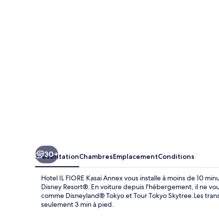
IL
FIORE
Kasai
Annex
30+
Présentation
Chambres
Emplacement
Conditions
Hotel IL FIORE Kasai Annex vous installe à moins de 10 mi
Disney Resort®. En voiture depuis l'hébergement, il ne vou
comme Disneyland® Tokyo et Tour Tokyo Skytree.Les transpo
seulement 3 min à pied.