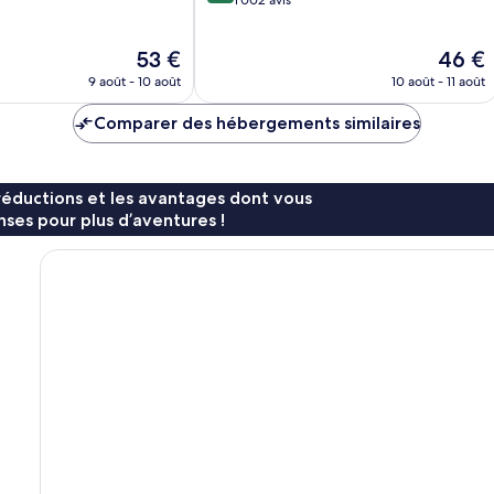
sur
1 002 avis
10,
Excellent,
Le
Le
53 €
46 €
1 002 avis
nouveau
nouvea
9 août - 10 août
10 août - 11 août
prix
prix
est
est
Comparer des hébergements similaires
de
de
53 €
46 €
réductions et les avantages dont vous
ses pour plus d’aventures !