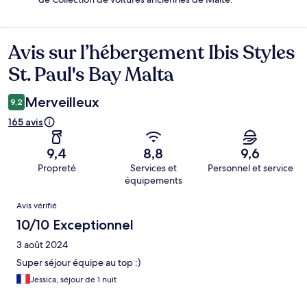
Avis sur l’hébergement Ibis Styles
Avis
St. Paul's Bay Malta
Merveilleux
9,2
165 avis
9,4
8,8
9,6
Propreté
Services et
Personnel et service
équipements
Avis
Avis vérifié
10/10 Exceptionnel
3 août 2024
Super séjour équipe au top :)
Jessica, séjour de 1 nuit