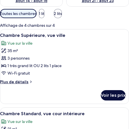
août 14 - août 16
août 21 - août 23
Filtres
Toutes les chambres
1 lit
2 lits
disponibles
pour
Affichage de 4 chambres sur 4
les
Afficher
Chambre Supérieure, vue ville | Literie
17
Chambre Supérieure, vue ville
chambres
toutes
Vue sur la ville
les
35 m²
photos
pour
3 personnes
ce
1 très grand lit OU 2 lits 1 place
type
Wi-Fi gratuit
de
Plus
Plus de détails
chambre :
de
Chambre
détails
Voir les prix
sur
Supérieure,
le
vue
type
Afficher
Chambre Standard, vue cour intérieure 
ville
7
de
Chambre Standard, vue cour intérieure
toutes
chambre
Vue sur la ville
Chambre
les
Supérieure,