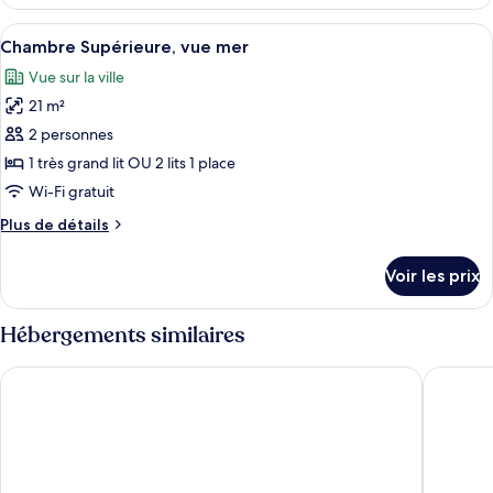
le
vue
type
Afficher
Chambre Supérieure, vue mer | Literie 
ville
16
de
Chambre Supérieure, vue mer
toutes
chambre
Vue sur la ville
Chambre
les
Standard,
21 m²
photos
vue
pour
2 personnes
ville
ce
1 très grand lit OU 2 lits 1 place
type
Wi-Fi gratuit
de
Plus
Plus de détails
chambre :
de
Chambre
détails
Voir les prix
sur
Supérieure,
le
vue
type
Hébergements similaires
mer
de
chambre
Mayflower Hotel
QAWRA P
Chambre
Supérieure,
vue
mer