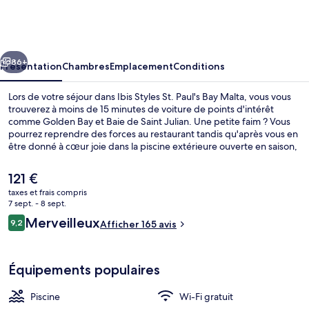
Styles
St.
Paul's
cédent
Suivant
Bay
86+
Présentation
Chambres
Emplacement
Conditions
Malta
Lors de votre séjour dans Ibis Styles St. Paul's Bay Malta, vous vous
trouverez à moins de 15 minutes de voiture de points d'intérêt
comme Golden Bay et Baie de Saint Julian. Une petite faim ? Vous
pourrez reprendre des forces au restaurant tandis qu'après vous en
être donné à cœur joie dans la piscine extérieure ouverte en saison,
vous pourrez vous détendre autour d'un verre au bar en bord de
piscine. En voiture depuis l'hébergement, il ne vous faudra qu'une
Le
121 €
dizaine de minutes pour rejoindre des sites comme Plage de St
prix
taxes et frais compris
George's Bay et Promenade de Sliema.Les autres voyageurs
actuel
7 sept. - 8 sept.
adorent le personnel attentionné.
Piscine extérieure (ouverte en saison),
est
Avis
Merveilleux
9,2
Afficher 165 avis
de
9,2 sur 10
voyageurs
121 €.
Équipements populaires
Piscine
Wi-Fi gratuit