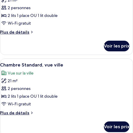
21 m²
photos
vue
pour
2 personnes
ville
ce
2 lits 1 place OU 1 lit double
type
Wi-Fi gratuit
de
Plus
Plus de détails
chambre :
de
Chambre
détails
Voir les prix
sur
Standard,
le
vue
type
Afficher
Chambre Standard, vue ville | Literie 
cour
9
de
Chambre Standard, vue ville
toutes
intérieure
chambre
Vue sur la ville
Chambre
les
Standard,
21 m²
photos
vue
pour
2 personnes
cour
ce
intérieure
2 lits 1 place OU 1 lit double
type
Wi-Fi gratuit
de
Plus
Plus de détails
chambre :
de
Chambre
détails
Voir les prix
sur
Standard,