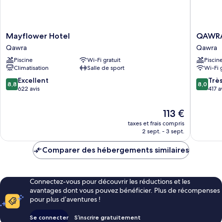
Mayflower
QAWRA
Mayflower Hotel
QAWRA 
Hotel
Palace
Qawra
Qawra
Qawra
Resort
Piscine
Wi-Fi gratuit
Piscin
&
Climatisation
Salle de sport
Wi-Fi 
SPA
Qawra
8.8
8.0
Excellent
Trè
8,8
8,0
sur
sur
622 avis
417 a
10,
10,
Excellent,
Très
Le
113 €
622 avis
bien,
nouveau
taxes et frais compris
417 avis
prix
2 sept. - 3 sept.
est
de
Comparer des hébergements similaires
113 €
Connectez-vous pour découvrir les réductions et les
avantages dont vous pouvez bénéficier. Plus de récompenses
pour plus d’aventures !
Se connecter
S’inscrire gratuitement