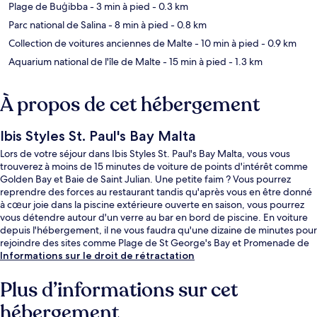
Plage de Buġibba
- 3 min à pied
- 0.3 km
Parc national de Salina
- 8 min à pied
- 0.8 km
Collection de voitures anciennes de Malte
- 10 min à pied
- 0.9 km
Aquarium national de l'île de Malte
- 15 min à pied
- 1.3 km
À propos de cet hébergement
Ibis Styles St. Paul's Bay Malta
Lors de votre séjour dans Ibis Styles St. Paul's Bay Malta, vous vous
trouverez à moins de 15 minutes de voiture de points d'intérêt comme
Golden Bay et Baie de Saint Julian. Une petite faim ? Vous pourrez
reprendre des forces au restaurant tandis qu'après vous en être donné
à cœur joie dans la piscine extérieure ouverte en saison, vous pourrez
vous détendre autour d'un verre au bar en bord de piscine. En voiture
depuis l'hébergement, il ne vous faudra qu'une dizaine de minutes pour
rejoindre des sites comme Plage de St George's Bay et Promenade de
Sliema.Les autres voyageurs adorent le personnel attentionné.
Informations sur le droit de rétractation
Plus d’informations sur cet
hébergement