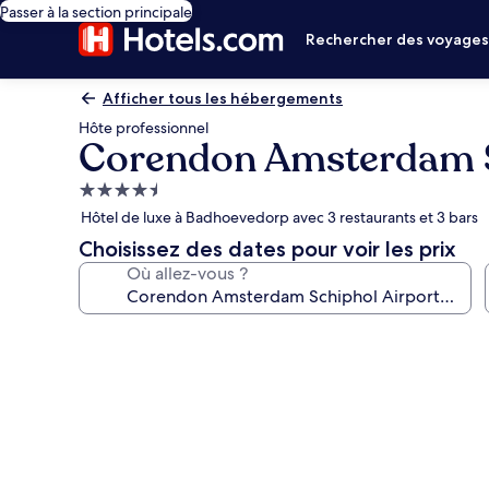
Passer à la section principale
Rechercher des voyage
Afficher tous les hébergements
Hôte professionnel
Corendon Amsterdam Sch
Hébergement
4.5 étoiles
Hôtel de luxe à Badhoevedorp avec 3 restaurants et 3 bars
Choisissez des dates pour voir les prix
Où allez-vous ?
Galerie
photos
de
l’hébergement
Corendon