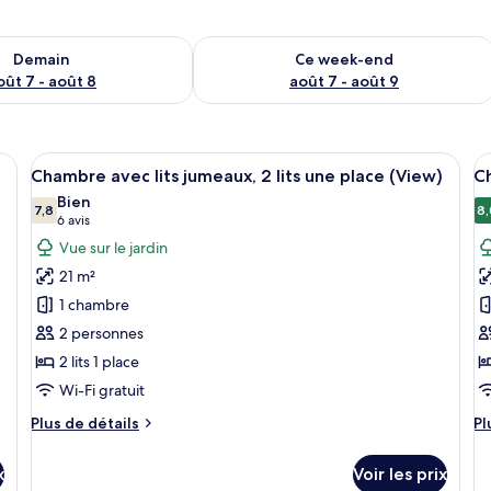
sponibilité pour demain août 7 - août 8
Vérifier la disponibilité pour ce week
Demain
Ce week-end
oût 7 - août 8
août 7 - août 9
and lit, un bureau avec une chaise, une télévision, une armoire et une étagè
Afficher
Une chambre d’hôtel avec deux lits, u
A
6
Chambre avec lits jumeaux, 2 lits une place (View)
Ch
toutes
t
Bien
les
7,8
le
8,
7,8 sur 10
(6 avis)
6 avis
photos
p
Vue sur le jardin
pour
p
21 m²
ce
c
1 chambre
type
t
2 personnes
de
d
2 lits 1 place
chambre :
c
Chambre
C
Wi-Fi gratuit
avec
a
Plus
Pl
Plus de détails
Pl
lits
li
de
d
détails
dé
jumeaux,
j
x
Voir les prix
sur
su