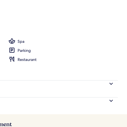
r le toit, lounge dans le hall
Spa
Parking
Restaurant
ement