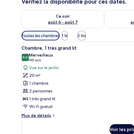
Vérifiez la disponibilité pour ces dates.
Vérifier la disponibilité pour ce soir août 6 - août 7
Vérifier la di
Ce soir
août 6 - août 7
a
Filtres
Toutes les chambres
1 lit
2 lits
disponibles
Afficher
Une chambre d’hôtel avec un gr
pour
8
Chambre, 1 très grand lit
toutes
les
Merveilleux
les
9,0
chambres
9,0 sur 10
(195 avis)
195 avis
photos
Vue sur le jardin
pour
20 m²
ce
1 chambre
type
2 personnes
de
1 très grand lit
chambre :
Chambre,
Wi-Fi gratuit
1
Plus
Plus de détails
très
de
détails
grand
Voir les pri
sur