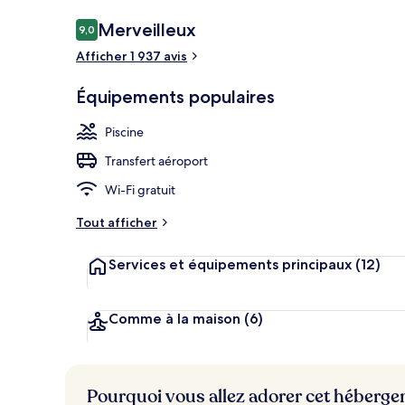
Avis
Merveilleux
9,0
9,0 sur 10
voyageurs
Afficher 1 937 avis
3 bars, bar su
Équipements populaires
Piscine
Transfert aéroport
Wi-Fi gratuit
Tout afficher
Services et équipements principaux
(12)
Comme à la maison
(6)
Pourquoi vous allez adorer cet héberg