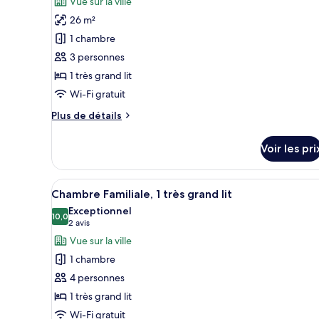
Vue sur la ville
1
pour
très
26 m²
ce
grand
1 chambre
lit
type
3 personnes
de
1 très grand lit
chambre :
Chambre
Wi-Fi gratuit
Triple,
Plus
Plus de détails
1
de
détails
très
Voir les pri
sur
grand
le
lit
type
Afficher
Une chambre d’hôtel avec deux l
7
de
Chambre Familiale, 1 très grand lit
toutes
chambre
Exceptionnel
Chambre
les
10,0
10,0 sur 10
(2 avis)
2 avis
Triple,
photos
Vue sur la ville
1
pour
très
1 chambre
ce
grand
4 personnes
lit
type
1 très grand lit
de
Wi-Fi gratuit
chambre :