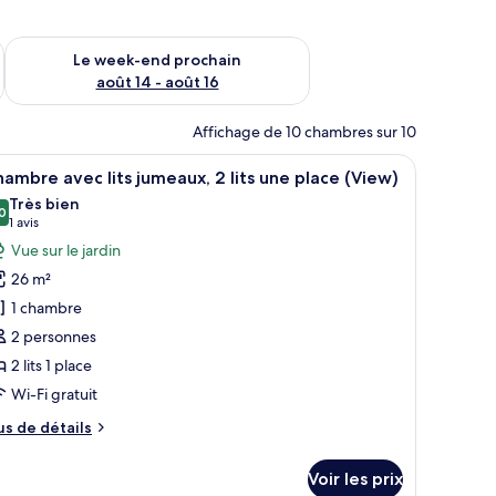
-end août 7 - août 9
Vérifier la disponibilité pour le week-end prochain août 14 - a
Le week-end prochain
août 14 - août 16
Affichage de 10 chambres sur 10
re avec divers objets.
n bureau, une chaise, une grande fenêtre avec des rideaux et une horloge fi
fficher
Une chambre d’hôtel avec deux lits, un bureau,
6
ambre avec lits jumeaux, 2 lits une place (View)
outes
Très bien
s
0
8,0 sur 10
(1 avis)
1 avis
hotos
Vue sur le jardin
our
26 m²
e
1 chambre
ype
2 personnes
e
2 lits 1 place
hambre :
hambre
Wi-Fi gratuit
vec
us
us de détails
ts
e
tails
umeaux,
Voir les prix
r