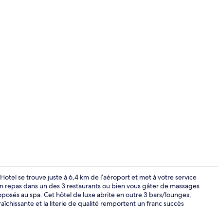
Piscine
otel se trouve juste à 6,4 km de l’aéroport et met à votre service
bon repas dans un des 3 restaurants ou bien vous gâter de massages
oposés au spa. Cet hôtel de luxe abrite en outre 3 bars/lounges,
Piscine
afraîchissante et la literie de qualité remportent un franc succès