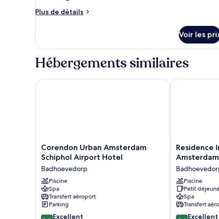
Chambre
Plus
Plus de détails
Familiale,
de
détails
1
Voir les pri
sur
très
le
grand
type
Hébergements similaires
de
lit
chambre
Chambre
Corendon Urban Amsterdam Schiphol Airport Hote
Residence Inn
Familiale,
1
très
grand
lit
Corendon
Residence
Corendon Urban Amsterdam
Residence I
Urban
Inn
Schiphol Airport Hotel
Amsterdam 
Amsterdam
by
Badhoevedorp
Badhoevedor
Schiphol
Marriott
Airport
Piscine
Amsterdam
Piscine
Spa
Petit déjeune
Hotel
Schiphol
Transfert aéroport
Spa
Badhoevedorp
Airport
Parking
Transfert aér
Badhoevedor
8.8
8.6
Excellent
Excellent