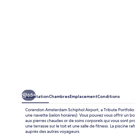
Amsterdam
Schiphol
Airport,
a
Tribute
Portfolio
Hotel
65+
Présentation
Chambres
Emplacement
Conditions
Corendon Amsterdam Schiphol Airport, a Tribute Portfolio H
une navette (selon horaires). Vous pouvez vous offrir un 
aux pierres chaudes or de soins corporels qui vous sont pr
une terrasse sur le toit et une salle de fitness. La piscine r
auprès des autres voyageurs.