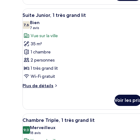
lit
le
type
Afficher
Une chambre d’hôtel comprenant
6
de
Suite Junior, 1 très grand lit
toutes
chambre
Bien
Chambre,
les
7,6
7,6 sur 10
(7 avis)
7 avis
1
photos
Vue sur la ville
très
pour
grand
35 m²
ce
lit
1 chambre
type
2 personnes
de
1 très grand lit
chambre :
Suite
Wi-Fi gratuit
Junior,
Plus
Plus de détails
1
de
détails
très
Voir les pri
sur
grand
le
lit
type
Afficher
Une chambre d’hôtel avec deux 
6
de
Chambre Triple, 1 très grand lit
toutes
chambre
Merveilleux
Suite
les
9,0
9,0 sur 10
(18 avis)
18 avis
Junior,
photos