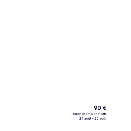
Terrasse/Patio
Le
90 €
prix
taxes et frais compris
actuel
24 août - 25 août
Vue depuis l’hébergement
est
de