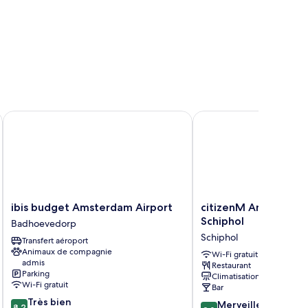
rt
ibis budget Amsterdam Airport
citizenM Amsterdam Ai
ibis
citizenM
ibis budget Amsterdam Airport
citizenM Amsterdam
budget
Amsterdam
Schiphol
Badhoevedorp
Amsterdam
Airport
Schiphol
Transfert aéroport
Airport
Schiphol
Animaux de compagnie
Badhoevedorp
Schiphol
Wi-Fi gratuit
admis
Restaurant
Parking
Climatisation
Wi-Fi gratuit
Bar
8.2
Très bien
9.0
Merveilleux
8,2