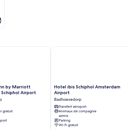
x
l
 by Marriott Amsterdam Schiphol Airport
Hotel ibis Schiphol Amsterdam Airpo
Hotel
nn by Marriott
Hotel ibis Schiphol Amsterdam
ibis
Schiphol Airport
Airport
Schiphol
p
Badhoevedorp
Amsterdam
Airport
Transfert aéroport
r gratuit
Animaux de compagnie
Badhoevedorp
admis
oport
Parking
p
Wi-Fi gratuit