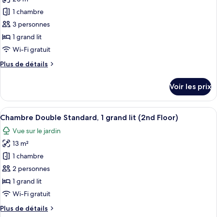
Suite
les
Tradition,
1 chambre
photos
baignoire,
pour
3 personnes
vue
ce
jardin
1 grand lit
type
Wi-Fi gratuit
de
Plus
Plus de détails
chambre :
de
Chambre
détails
Voir les prix
sur
Double
le
-
type
Afficher
Une chambre d’hôtel moderne dotée d’u
Annexe
8
de
Chambre Double Standard, 1 grand lit (2nd Floor)
toutes
chambre
Vue sur le jardin
Chambre
les
Double
13 m²
photos
-
pour
1 chambre
Annexe
ce
2 personnes
type
1 grand lit
de
Wi-Fi gratuit
chambre :
Plus
Plus de détails
Chambre
de