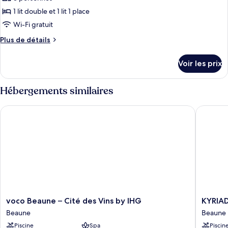
photos
-
pour
1 lit double et 1 lit 1 place
Maison
ce
Ronde
Wi-Fi gratuit
type
Plus
Plus de détails
de
de
chambre :
détails
Voir les prix
sur
Chambre
le
Triple
type
Hébergements similaires
-
de
chambre
Annexe
voco Beaune – Cité des Vins by IHG
KYRIAD 
Chambre
Triple
-
Annexe
voco
KYRIAD
voco Beaune – Cité des Vins by IHG
KYRIAD
Beaune
PRESTI
Beaune
Beaune
–
BEAUN
Piscine
Spa
Piscin
Cité
-