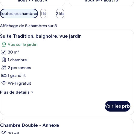
août 7 - août 9
août 14 - août 16
Filtres
Toutes les chambres
1 lit
2 lits
disponibles
pour
Affichage de 5 chambres sur 5
les
Afficher
Une chambre à coucher avec un grand li
11
Suite Tradition, baignoire, vue jardin
chambres
toutes
Vue sur le jardin
les
30 m²
photos
pour
1 chambre
ce
2 personnes
type
1 grand lit
de
Wi-Fi gratuit
chambre :
Plus
Plus de détails
Suite
de
Tradition,
détails
Voir les prix
baignoire,
sur
le
vue
type
Afficher
Une chambre avec un plafond en bois, u
jardin
8
de
Chambre Double - Annexe
toutes
chambre
20 m²