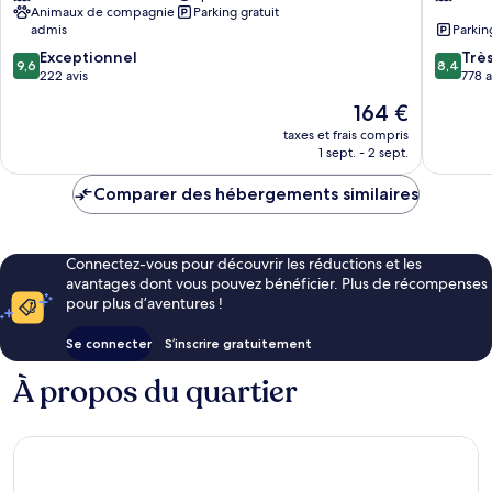
Animaux de compagnie
Parking gratuit
des
Le
admis
Parkin
Vins
Panora
9.6
8.4
by
Exceptionnel
Beaune
Trè
9,6
8,4
sur
sur
IHG
222 avis
778 a
10,
10,
Beaune
Le
164 €
Exceptionnel,
Très
nouveau
222 avis
bien,
taxes et frais compris
prix
1 sept. - 2 sept.
778 avis
est
de
Comparer des hébergements similaires
164 €
Connectez-vous pour découvrir les réductions et les
avantages dont vous pouvez bénéficier. Plus de récompenses
pour plus d’aventures !
Se connecter
S’inscrire gratuitement
À propos du quartier