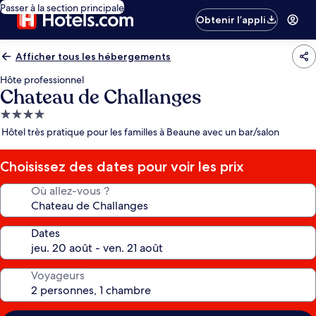
Passer à la section principale
Obtenir l’appli
Afficher tous les hébergements
Hôte professionnel
Chateau de Challanges
Hébergement
4.0 étoiles
Hôtel très pratique pour les familles à Beaune avec un bar/salon
Choisissez des dates pour voir les prix
Où allez-vous ?
Dates
Voyageurs