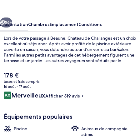
Challanges
cédent
Suivant
56+
Présentation
Chambres
Emplacement
Conditions
Lors de votre passage à Beaune, Chateau de Challanges est un choix
excellent où séjourner. Après avoir profité de la piscine extérieure
ouverte en saison, vous détendre autour d'un verre au bar/salon.
Parmi les autres petits avantages de cet hébergement figurent une
terrasse et un jardin. Les autres voyageurs sont séduits par le
personnel attentionné et la présentation générale.
Le
178 €
prix
taxes et frais compris
actuel
16 août - 17 août
Vue aérienne
est
Avis
Merveilleux
9,0
Afficher 319 avis
de
9,0 sur 10
voyageurs
178 €.
Équipements populaires
Piscine
Animaux de compagnie
admis