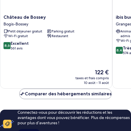
Château
ibis
Château de Bossey
ibis b
de
budget
Bogis-Bossey
Granges
Bossey
Fribour
Petit déjeuner gratuit
Parking gratuit
Anima
Bogis-
Granges
Wi-Fi gratuit
Restaurant
admis
Bossey
Paccot
Wi-Fi 
8.6
Excellent
8,6
8.4
Trè
sur
361 avis
8,4
sur
574 a
10,
10,
Excellent,
Très
361 avis
bien,
Le
122 €
574 avis
nouveau
taxes et frais compris
prix
10 août - 11 août
est
de
Comparer des hébergements similaires
122 €
Connectez-vous pour découvrir les réductions et les
avantages dont vous pouvez bénéficier. Plus de récompenses
pour plus d’aventures !