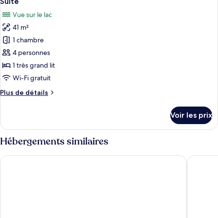
Suite
toutes
chambre
Vue sur le lac
Solo
les
room
41 m²
photos
pour
1 chambre
ce
4 personnes
type
1 très grand lit
de
Wi-Fi gratuit
chambre :
Plus
Plus de détails
Suite
de
détails
Voir les prix
sur
le
type
Hébergements similaires
de
chambre
Château de Bossey
ibis bud
Suite