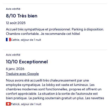
Avis vérifié
8/10 Très bien
12 août 2025
Accueil très sympathique et professionnel. Parking à disposition.
Chambre confortable. Je recommande cet hôtel
Cathie, séjour de 1 nuit
Avis vérifié
10/10 Exceptionnel
6 janv. 2026
Traduire avec Google
Nous avons été accueilli très chaleureusement par une
employée sympatique. Le lobby est vaste et lumineux. Les
chambres modernes sont fonctionnelles, propres et offrent un
confort appréciable. La situation à la sortie de l'autoroute est
bien pratique. Le parking souterrain gratuit un plus. Les navettes
pour et de l'aéroport ou Nyon est aussi un avantage. Nous
Patrick, séjour de 1 nuit
n'avons pas profiter du petit-déjeuner, mais le restaurant est