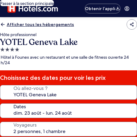
Passer à la section principale
Obtenir l’appli
Afficher tous les hébergements
Hôte professionnel
YOTEL Geneva Lake
Hébergement
4.0 étoiles
Hôtel à Founex avec un restaurant et une salle de fitness ouverte 24
h/24
Choisissez des dates pour voir les prix
Où allez-vous ?
Dates
Voyageurs