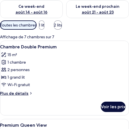
Vérifier la disponibilité pour ce week-end août 14 - août 16
Vérifier la disponibilité pour
Ce week-end
Le week-end prochain
août 14 - août 16
août 21 - août 23
Filtres
Toutes les chambres
1 lit
2 lits
disponibles
pour
Affichage de 7 chambres sur 7
les
Afficher
Un t-shirt blanc est suspendu à un cint
3
Chambre Double Premium
chambres
toutes
15 m²
les
1 chambre
photos
pour
2 personnes
ce
1 grand lit
type
Wi-Fi gratuit
de
Plus
Plus de détails
chambre :
de
Chambre
détails
Voir les prix
sur
Double
le
Premium
type
Afficher
Un lit avec une literie blanche et une tê
4
de
Premium Queen View
toutes