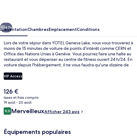
Geneva
Lake
cédent
Suivant
47+
Présentation
Chambres
Emplacement
Conditions
Lors de votre séjour dans YOTEL Geneva Lake, vous vous trouverez à
moins de 15 minutes de voiture de points d'intérêt comme CERN et
Office des Nations Unies à Genève. Vous pourrez faire une halte au
restaurant et vous dépenser au centre de fitness ouvert 24 h/24. En
voiture depuis l'hébergement, il ne vous faudra qu'une dizaine de
minutes pour rejoindre des sites comme Palais des expositions de
Genève et Centre International de Conférences Genève.
VIP Access
Le
126 €
Coffres-forts dans les chambres
prix
taxes et frais compris
actuel
19 août - 20 août
est
Avis
Merveilleux
9,0
Afficher 243 avis
de
9,0 sur 10
voyageurs
126 €.
Équipements populaires