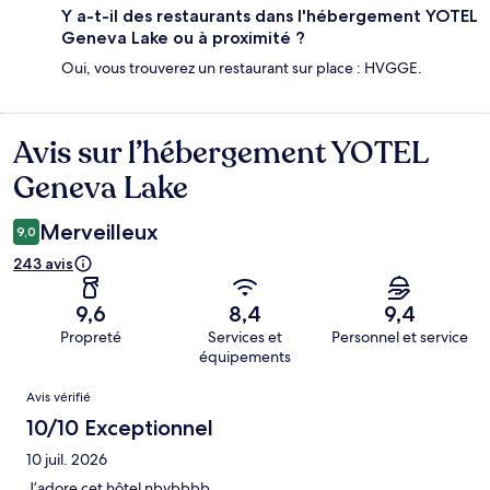
Y a-t-il des restaurants dans l'hébergement YOTEL
Geneva Lake ou à proximité ?
Oui, vous trouverez un restaurant sur place : HVGGE.
Avis sur l’hébergement YOTEL
Avis
Geneva Lake
Merveilleux
9,0
243 avis
9,6
8,4
9,4
Propreté
Services et
Personnel et service
équipements
Avis
Avis vérifié
10/10 Exceptionnel
10 juil. 2026
J’adore cet hôtel nbvbbbb