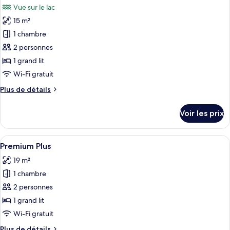
chambre
Vue sur le lac
Chambre
les
Double
15 m²
photos
Premium
pour
1 chambre
ce
2 personnes
type
1 grand lit
de
Wi-Fi gratuit
chambre :
Plus
Plus de détails
Premium
de
Queen
détails
Voir les prix
View
sur
le
type
Afficher
Un lit avec une literie blanche et une tê
4
de
Premium Plus
toutes
chambre
19 m²
Premium
les
Queen
1 chambre
photos
View
pour
2 personnes
ce
1 grand lit
type
Wi-Fi gratuit
de
Plus
Plus de détails