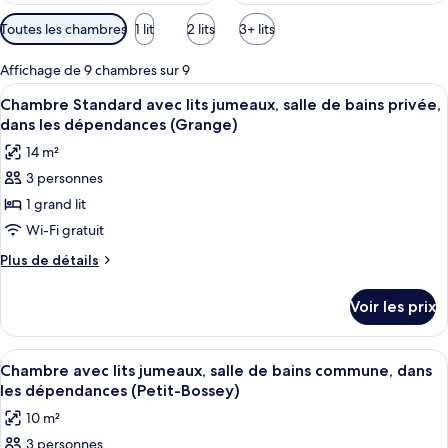
Filtres
Toutes les chambres
1 lit
2 lits
3+ lits
disponibles
pour
Affichage de 9 chambres sur 9
les
Afficher
Une chambre d’hôtel comprenant un lit
5
Chambre Standard avec lits jumeaux, salle de bains privée,
chambres
toutes
dans les dépendances (Grange)
les
14 m²
photos
3 personnes
pour
1 grand lit
ce
type
Wi-Fi gratuit
de
Plus
Plus de détails
chambre :
de
détails
Chambre
Voir les prix
sur
Standard
le
avec
type
Afficher
Une chambre d’hôtel avec un lit en bois
5
lits
de
Chambre avec lits jumeaux, salle de bains commune, dans
toutes
chambre
jumeaux,
les dépendances (Petit-Bossey)
Chambre
les
salle
10 m²
Standard
photos
de
avec
3 personnes