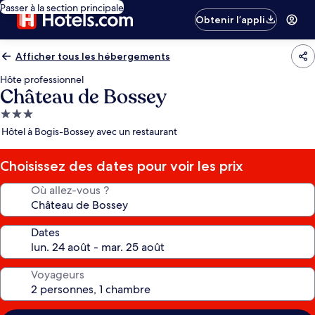
Passer à la section principale
Obtenir l’appli
Afficher tous les hébergements
Hôte professionnel
Château de Bossey
Hébergement
3.0 étoiles
Hôtel à Bogis-Bossey avec un restaurant
Choisissez des dates pour voir les prix
Où allez-vous ?
Dates
Voyageurs