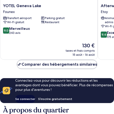
(Petit-
YOTEL
Afterwo
YOTEL Geneva Lake
Afterw
Bossey)
Geneva
Hotel
Founex
Etoy
Lake
Etoy
Transfert aéroport
Parking gratuit
Anima
Founex
Wi-Fi gratuit
Restaurant
admis
Wi-Fi 
9.0
Merveilleux
9,0
9.4
Exc
sur
243 avis
9,4
sur
175 a
10,
10,
Merveilleux,
Le
130 €
Exceptio
243 avis
nouveau
175 avis
taxes et frais compris
prix
15 août - 16 août
est
de
Comparer des hébergements similaires
130 €
Connectez-vous pour découvrir les réductions et les
avantages dont vous pouvez bénéficier. Plus de récompenses
pour plus d’aventures !
Se connecter
S’inscrire gratuitement
À propos du quartier