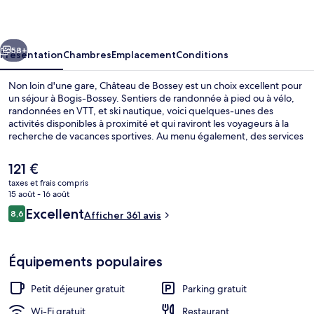
Bossey
cédent
Suivant
58+
Présentation
Chambres
Emplacement
Conditions
Non loin d'une gare, Château de Bossey est un choix excellent pour
un séjour à Bogis-Bossey. Sentiers de randonnée à pied ou à vélo,
randonnées en VTT, et ski nautique, voici quelques-unes des
activités disponibles à proximité et qui raviront les voyageurs à la
recherche de vacances sportives. Au menu également, des services
gratuits comme l'accès Wi-Fi, le parking sans voiturier et un petit
déjeuner buffet, proposé tous les jours, entre 07 h 00 et 09 h 30. Au
Le
121 €
menu des petits plus offerts sur place, on trouve une terrasse et un
prix
taxes et frais compris
jardin. Sympa non ?
actuel
15 août - 16 août
Vue aérienne
est
Avis
Excellent
8,6
Afficher 361 avis
de
8,6 sur 10
voyageurs
121 €.
Équipements populaires
Petit déjeuner gratuit
Parking gratuit
Wi-Fi gratuit
Restaurant